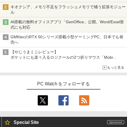
キオクシア、メモリ不足をフラッシュメモリで補う拡張モジュー
ル
AI搭載の無料オフィスアプリ「GenOffice」公開。Word/Excel形
式にも対応
GMKtecのRTX 50シリーズ搭載小型ゲーミングPC、日本でも発
売へ
【やじうまミニレビュー】
ポケットにも楽々入るロジクールの2つ折りマウス「Mobi
Fold」。その気になるギミックとは？
もっと見る
PC Watch をフォローする
Special Site