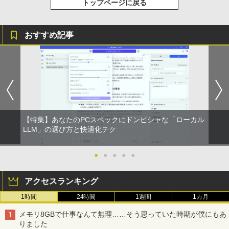
トップページに戻る
おすすめ記事
【特集】あなたのPCスペックにドンピシャな「ローカル
LLM」の選び方と快適化テク
●
●
●
●
●
アクセスランキング
1時間
24時間
1週間
1カ月
メモリ8GBで仕事なんて無理……そう思っていた時期が僕にもあ
りました