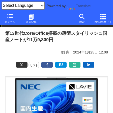
Powered by
Translate
本日みつけたお買い得品
カテゴリ
過去記事
検索
Impressサイト
第13世代Core/Office搭載の薄型スタイリッシュ国
産ノートが11万9,800円
劉 尭
2024年1月25日 12:08
リスト