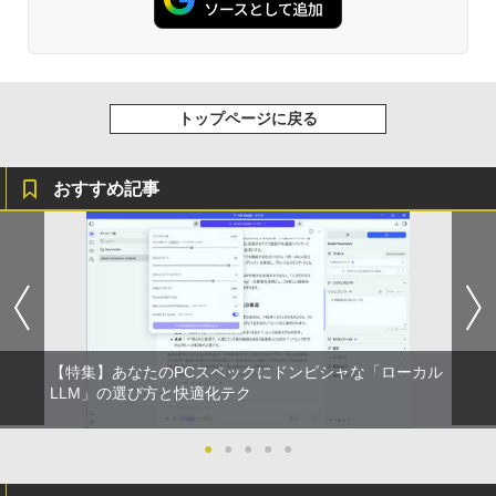
トップページに戻る
おすすめ記事
【特集】あなたのPCスペックにドンピシャな「ローカル
LLM」の選び方と快適化テク
●
●
●
●
●