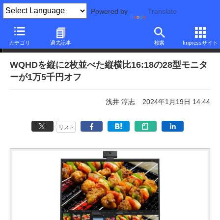
Powered by
Translate
本日みつけたお買い得品
カテゴリ
過去記事
検索
Impressサイト
WQHDを縦に2枚並べた縦横比16:18の28型モニタ
ーが1万5千円オフ
浅井 淳志
2024年1月19日 14:44
リスト