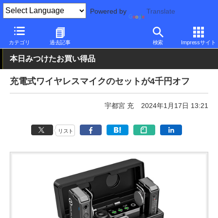
Powered by
Translate
PC Watch
半導体/周辺機器
その他
カテゴリ
過去記事
検索
Impressサイト
本日みつけたお買い得品
充電式ワイヤレスマイクのセットが4千円オフ
宇都宮 充
2024年1月17日 13:21
リスト