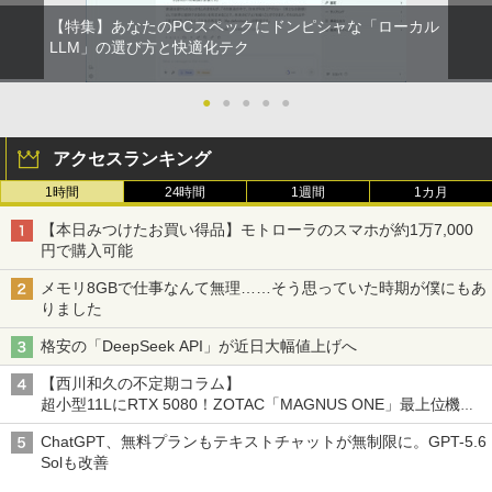
【特集】あなたのPCスペックにドンピシャな「ローカル
LLM」の選び方と快適化テク
●
●
●
●
●
アクセスランキング
1時間
24時間
1週間
1カ月
【本日みつけたお買い得品】モトローラのスマホが約1万7,000
円で購入可能
メモリ8GBで仕事なんて無理……そう思っていた時期が僕にもあ
りました
格安の「DeepSeek API」が近日大幅値上げへ
【西川和久の不定期コラム】
超小型11LにRTX 5080！ZOTAC「MAGNUS ONE」最上位機の
実力を探る
ChatGPT、無料プランもテキストチャットが無制限に。GPT-5.6
Solも改善