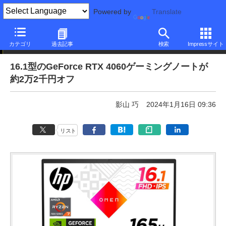
Powered by
Translate
本日みつけたお買い得品
カテゴリ
過去記事
検索
Impressサイト
16.1型のGeForce RTX 4060ゲーミングノートが
約2万2千円オフ
影山 巧
2024年1月16日 09:36
リスト