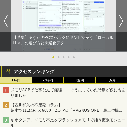
【特集】あなたのPCスペックにドンピシャな「ローカル
LLM」の選び方と快適化テク
●
●
●
●
●
アクセスランキング
1時間
24時間
1週間
1カ月
メモリ8GBで仕事なんて無理……そう思っていた時期が僕にもあ
りました
【西川和久の不定期コラム】
超小型11LにRTX 5080！ZOTAC「MAGNUS ONE」最上位機の
実力を探る
キオクシア、メモリ不足をフラッシュメモリで補う拡張モジュー
ル