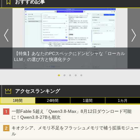
おすすめ記事
【特集】あなたのPCスペックにドンピシャな「ローカル
LLM」の選び方と快適化テク
●
●
●
●
●
アクセスランキング
1時間
24時間
1週間
1カ月
一部Fable 5超え「Qwen3.8-Max」8月12日ダウンロード可能
に！Qwen3.8-27Bも順次
キオクシア、メモリ不足をフラッシュメモリで補う拡張モジュー
ル