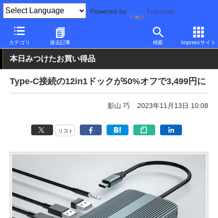
Powered by
Translate
PC Watch
半導体/周辺機器
その他
カテゴリ
過去記事
検索
Impressサイト
本日みつけたお買い得品
Type-C接続の12in1ドックが50%オフで3,499円に
影山 巧
2023年11月13日 10:08
リスト