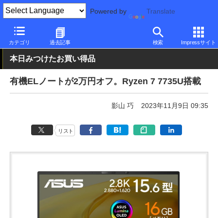
Powered by
Translate
PC Watch
パソコン/タブレット/スマートフォン
ノートパソコン
カテゴリ
過去記事
検索
Impressサイト
本日みつけたお買い得品
有機ELノートが2万円オフ。Ryzen 7 7735U搭載
影山 巧
2023年11月9日 09:35
リスト