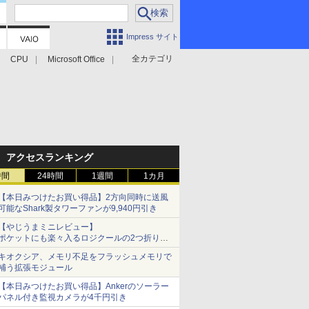
Impress サイト
全カテゴリ
CPU
Microsoft Office
アクセスランキング
時間
24時間
1週間
1カ月
【本日みつけたお買い得品】2方向同時に送風
可能なShark製タワーファンが9,940円引き
【やじうまミニレビュー】
ポケットにも楽々入るロジクールの2つ折りマ
ウス「Mobi Fold」。その気になるギミックと
キオクシア、メモリ不足をフラッシュメモリで
は？
補う拡張モジュール
【本日みつけたお買い得品】Ankerのソーラー
パネル付き監視カメラが4千円引き