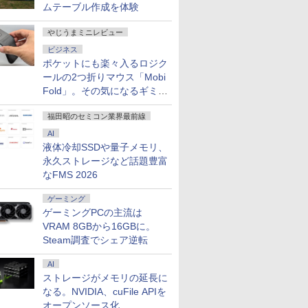
ムテーブル作成を体験
やじうまミニレビュー
ビジネス
ポケットにも楽々入るロジク
ールの2つ折りマウス「Mobi
Fold」。その気になるギミッ
クとは？
福田昭のセミコン業界最前線
AI
液体冷却SSDや量子メモリ、
永久ストレージなど話題豊富
なFMS 2026
ゲーミング
ゲーミングPCの主流は
VRAM 8GBから16GBに。
Steam調査でシェア逆転
AI
ストレージがメモリの延長に
なる。NVIDIA、cuFile APIを
オープンソース化