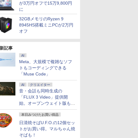
が3万円オフで15万9,800円
に
32GBメモリのRyzen 9
8945HS搭載ミニPCが2万円
オフ
新記事
AI
Meta、大規模で複雑なソフ
トもコーディングできる
「Muse Code」
AI
クリエイター
音・会話も同時生成の
「FLUX 3 Video」提供開
始。オープンウェイト版も計
画
本日みつけたお買い得品
日清焼そばU.F.O.の12個セッ
トがお買い得。マルちゃん焼
そばも！