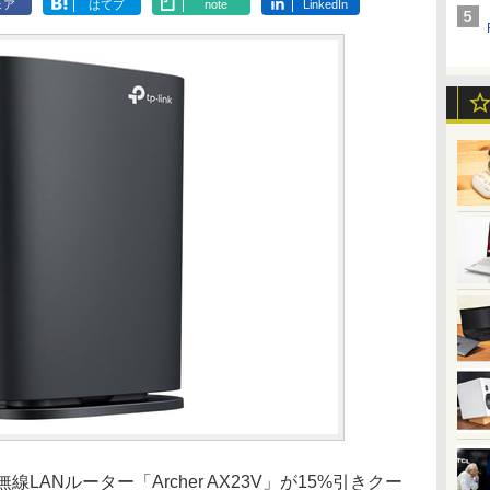
ェア
はてブ
note
LinkedIn
無線LANルーター「Archer AX23V」が15%引きクー