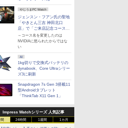
やじうまPC Watch
ジェンスン・フアン氏の聖地
「やきとん三吉 神田北口
店」で「ご来店記念コース」
を娘と堪能
～コース名を変更したのは
NVIDIAに怒られたからではな
い
AI
1kg切りで交換式バッテリの
dynabook、Core Ultraシリー
ズ3に刷新
Snapdragon 7s Gen 3搭載11
型Androidタブレット
「ThinkTab X11 Gen 1」
Impress Watchシリーズ 人気記事
時間
24時間
1週間
1カ月