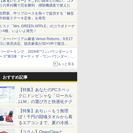
【家電レビュー】手ごわい雑草との戦い、コメ
リの草刈機で完全勝利 掃除機感覚で使えた
吉野家、牛リブロースを熱々で提供する「極旨
牛鉄板ステーキ定食」を発売
ミスド「Mrs. GREEN APPLE」のコラボドーナ
ツ4種、いよいよ発売！
「スーパーリアル麻雀 Venus Returns」8月27
日に発売決定。脱衣麻雀が3D×VRで復活
発売から2週間は20%オフになるセールが実施
バーガーキング、2026年“ワンパウンダーシリ
ーズ”第3弾「ダーティ ザ・ワンパウンダー」を
8月7日発売
もっと見る
「特製ガーリックマヨソース」を使用した超大
型チーズバーガー
おすすめ記事
【特集】あなたのPCスペッ
クにドンピシャな「ローカル
LLM」の選び方と快適化テク
【特集】あぢぃ～もう無理
ぽ！千円の闘魂タオルから着
るエアコンまで、夏の冷感グ
ッズ一挙紹介
【コラム】OpenClawと