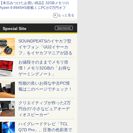
【本日みつけたお買い得品】32GBメモリの
Ryzen 9 8945HS搭載ミニPCが2万円オフ
もっと見る
Special Site
SOUNDPEATSのイヤカフ型
イヤフォン「UU2イヤーカ
フ」をイヤカフマニアが語る
お値段そのままでメモリ倍
増！メモリ32GBの「お得な
ゲーミングノート」
性能の良いお得な中古PC情
報はこのページでチェック！
クリエイティブが作った2万
円台の“小さなピュアオーデ
ィオスピーカー”
ハイグレードテレビ「TCL
Q7D Pro」。圧巻の色彩美で