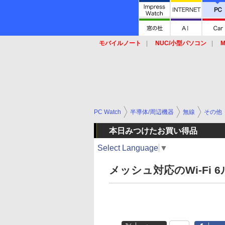
モバイルノート
NUC/小型パソコン
M
SSD
キーボード
マウス
PC Watch
半導体/周辺機器
無線
その他
本日みつけたお買い得品
Select Language
▼
メッシュ対応のWi-Fi 