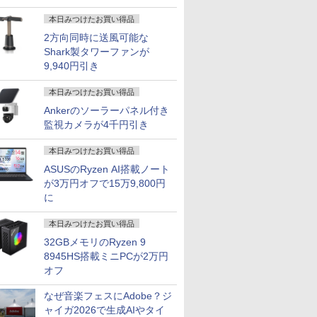
本日みつけたお買い得品
2方向同時に送風可能な
Shark製タワーファンが
9,940円引き
本日みつけたお買い得品
Ankerのソーラーパネル付き
監視カメラが4千円引き
本日みつけたお買い得品
ASUSのRyzen AI搭載ノート
が3万円オフで15万9,800円
に
本日みつけたお買い得品
32GBメモリのRyzen 9
8945HS搭載ミニPCが2万円
オフ
なぜ音楽フェスにAdobe？ジ
ャイガ2026で生成AIやタイ