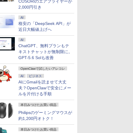
COSORIのエアフライヤーが
2,000円引き
AI
格安の「DeepSeek API」が
近日大幅値上げへ
AI
ChatGPT、無料プランもテ
キストチャットが無制限に。
GPT-5.6 Solも改善
OpenClawで試したいアレコレ
AI
ビジネス
AIにGmailを読ませて大丈
夫？OpenClawで安全にメー
ルを片付ける手順
本日みつけたお買い得品
Philipsのゲーミングマウスが
約1,200円オトク！
本日みつけたお買い得品