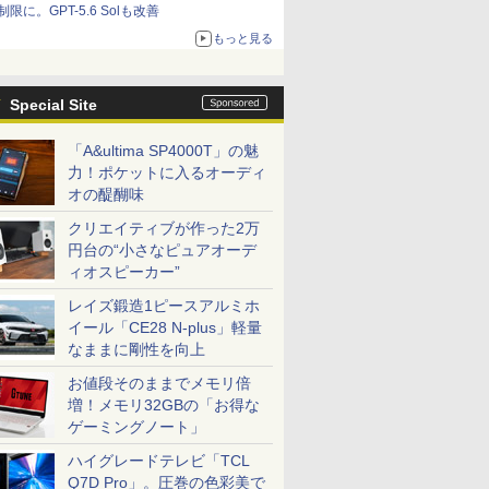
制限に。GPT-5.6 Solも改善
もっと見る
Special Site
「A&ultima SP4000T」の魅
力！ポケットに入るオーディ
オの醍醐味
クリエイティブが作った2万
円台の“小さなピュアオーデ
ィオスピーカー”
レイズ鍛造1ピースアルミホ
イール「CE28 N-plus」軽量
なままに剛性を向上
お値段そのままでメモリ倍
増！メモリ32GBの「お得な
ゲーミングノート」
ハイグレードテレビ「TCL
Q7D Pro」。圧巻の色彩美で