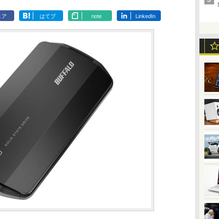
ェア
はてブ
note
LinkedIn