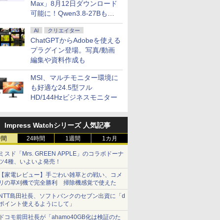
Max」8月12日ダウンロード
可能に！Qwen3.8-27Bも順
次
AI
クリエイター
ChatGPTからAdobeを使える
プラグイン登場。写真/動画
編集や資料作成も
MSI、マルチモニター環境に
も好適な24.5型フル
HD/144Hzビジネスモニター
Impress Watchシリーズ 人気記事
時間
24時間
1週間
1カ月
ミスド「Mrs. GREEN APPLE」のコラボドーナ
ツ4種、いよいよ発売！
【家電レビュー】手ごわい雑草との戦い、コメ
リの草刈機で完全勝利 掃除機感覚で使えた
NTT島田社長、ソフトバンクのセブン出資に「d
ポイント使えるようにして」
ドコモ前田社長が「ahamo40GB化は検証のた