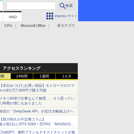
Impress サイト
全カテゴリ
CPU
Microsoft Office
アクセスランキング
時間
24時間
1週間
1カ月
【本日みつけたお買い得品】モトローラのスマ
ホが約1万7,000円で購入可能
メモリ8GBで仕事なんて無理……そう思ってい
た時期が僕にもありました
格安の「DeepSeek API」が近日大幅値上げへ
【西川和久の不定期コラム】
超小型11LにRTX 5080！ZOTAC「MAGNUS
ONE」最上位機の実力を探る
ChatGPT、無料プランもテキストチャットが無