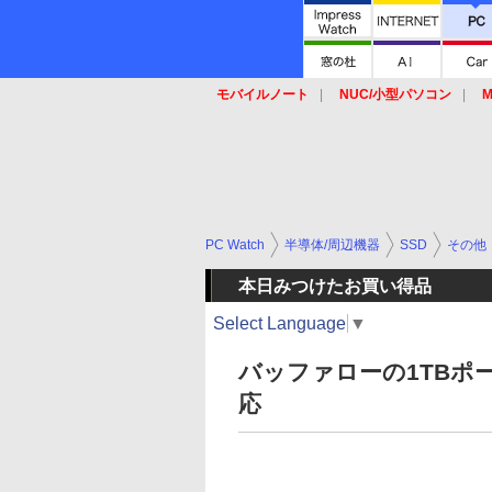
モバイルノート
NUC/小型パソコン
M
SSD
キーボード
マウス
PC Watch
半導体/周辺機器
SSD
その他
本日みつけたお買い得品
Select Language
▼
バッファローの1TBポータ
応