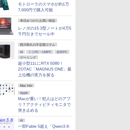
モトローラのスマホが約1万
7,000円で購入可能
本日みつけたお買い得品
レノボの15.3型ノートが4万5
千円引きでセール中
西川和久の不定期コラム
AI
ミニPC・UMPC
自作PC
ゲーミング
超小型11LにRTX 5080！
ZOTAC「MAGNUS ONE」最
上位機の実力を探る
Mac Info
Apple
Macが重い！犯人はどのアプ
リ？アクティビティモニタで
突き止める
AI
一部Fable 5超え「Qwen3.8-