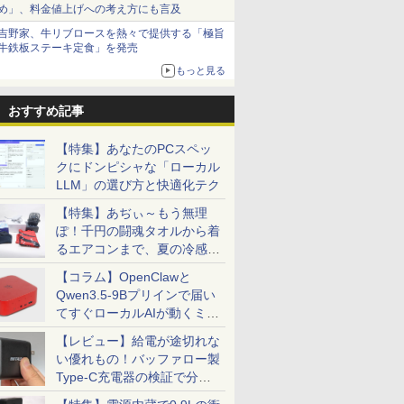
め」、料金値上げへの考え方にも言及
吉野家、牛リブロースを熱々で提供する「極旨
牛鉄板ステーキ定食」を発売
もっと見る
おすすめ記事
【特集】あなたのPCスペッ
クにドンピシャな「ローカル
LLM」の選び方と快適化テク
【特集】あぢぃ～もう無理
ぽ！千円の闘魂タオルから着
るエアコンまで、夏の冷感グ
ッズ一挙紹介
【コラム】OpenClawと
Qwen3.5-9Bプリインで届い
てすぐローカルAIが動くミニ
PC「SER9 Pro」
【レビュー】給電が途切れな
い優れもの！バッファロー製
Type-C充電器の検証で分か
ったこと