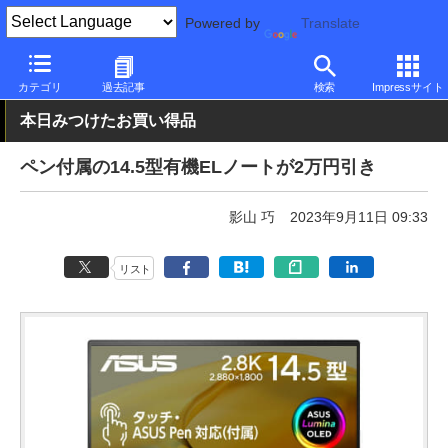
Powered by
Translate
PC Watch
パソコン/タブレット/スマートフォン
ノートパソコン
カテゴリ
過去記事
検索
Impressサイト
本日みつけたお買い得品
ペン付属の14.5型有機ELノートが2万円引き
影山 巧
2023年9月11日 09:33
リスト