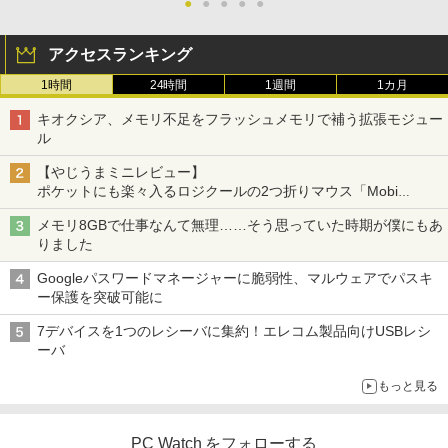
●
●
●
●
●
アクセスランキング
1時間
24時間
1週間
1カ月
キオクシア、メモリ不足をフラッシュメモリで補う拡張モジュー
ル
【やじうまミニレビュー】
ポケットにも楽々入るロジクールの2つ折りマウス「Mobi
Fold」。その気になるギミックとは？
メモリ8GBで仕事なんて無理……そう思っていた時期が僕にもあ
りました
Googleパスワードマネージャーに脆弱性、マルウェアでパスキ
ー保護を突破可能に
7デバイスを1つのレシーバに集約！エレコム製品向けUSBレシ
ーバ
もっと見る
PC Watch をフォローする