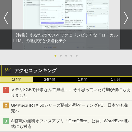
【特集】あなたのPCスペックにドンピシャな「ローカル
LLM」の選び方と快適化テク
●
●
●
●
●
アクセスランキング
1時間
24時間
1週間
1カ月
メモリ8GBで仕事なんて無理……そう思っていた時期が僕にもあ
りました
GMKtecのRTX 50シリーズ搭載小型ゲーミングPC、日本でも発
売へ
AI搭載の無料オフィスアプリ「GenOffice」公開。Word/Excel形
式にも対応