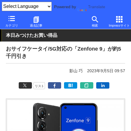
Powered by
Translate
PC Watch
パソコン/タブレット/スマートフォン
スマートフォン
カテゴリ
過去記事
検索
Impressサイト
本日みつけたお買い得品
おサイフケータイ/5G対応の「Zenfone 9」が約5
千円引き
影山 巧
2023年9月5日 09:57
リスト