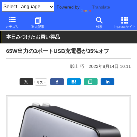
Powered by
Translate
PC Watch
半導体/周辺機器
アクセサリ
充電器
カテゴリ
過去記事
検索
Impressサイト
本日みつけたお買い得品
65W出力の3ポートUSB充電器が35%オフ
影山 巧
2023年8月14日 10:11
リスト