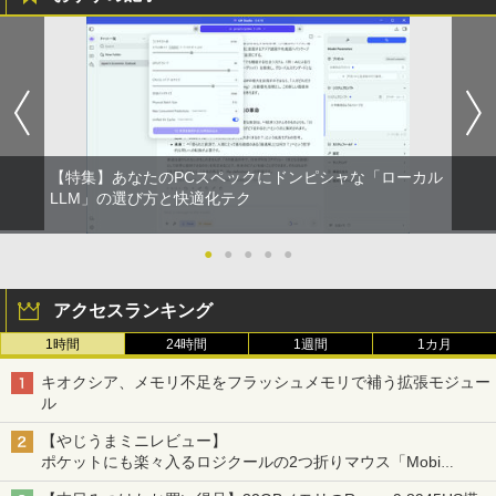
【特集】あなたのPCスペックにドンピシャな「ローカル
LLM」の選び方と快適化テク
●
●
●
●
●
アクセスランキング
1時間
24時間
1週間
1カ月
キオクシア、メモリ不足をフラッシュメモリで補う拡張モジュー
ル
【やじうまミニレビュー】
ポケットにも楽々入るロジクールの2つ折りマウス「Mobi
Fold」。その気になるギミックとは？