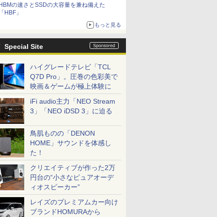
HBMの速さとSSDの大容量を兼ね備えた
「HBF」
もっと見る
Special Site
ハイグレードテレビ「TCL
Q7D Pro」。圧巻の色彩美で
映画＆ゲームが極上体験に
iFi audio主力「NEO Stream
3」「NEO iDSD 3」に迫る
鳥肌ものの「DENON
HOME」サウンドを体感し
た！
クリエイティブが作った2万
円台の“小さなピュアオーデ
ィオスピーカー”
レイズのプレミアムカー向け
ブランドHOMURAから