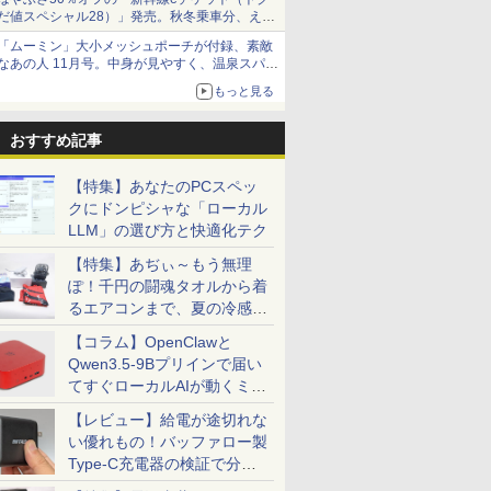
だ値スペシャル28）」発売。秋冬乗車分、えき
ねっと限定
「ムーミン」大小メッシュポーチが付録、素敵
なあの人 11月号。中身が見やすく、温泉スパに
も使える
もっと見る
おすすめ記事
【特集】あなたのPCスペッ
クにドンピシャな「ローカル
LLM」の選び方と快適化テク
【特集】あぢぃ～もう無理
ぽ！千円の闘魂タオルから着
るエアコンまで、夏の冷感グ
ッズ一挙紹介
【コラム】OpenClawと
Qwen3.5-9Bプリインで届い
てすぐローカルAIが動くミニ
PC「SER9 Pro」
【レビュー】給電が途切れな
い優れもの！バッファロー製
Type-C充電器の検証で分か
ったこと