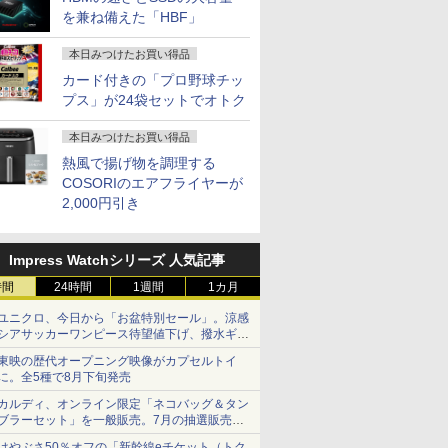
を兼ね備えた「HBF」
本日みつけたお買い得品
カード付きの「プロ野球チッ
プス」が24袋セットでオトク
本日みつけたお買い得品
熱風で揚げ物を調理する
COSORIのエアフライヤーが
2,000円引き
Impress Watchシリーズ 人気記事
時間
24時間
1週間
1カ月
ユニクロ、今日から「お盆特別セール」。涼感
シアサッカーワンピース待望値下げ、撥水ギア
ショーツは1990円に
東映の歴代オープニング映像がカプセルトイ
に。全5種で8月下旬発売
カルディ、オンライン限定「ネコバッグ＆タン
ブラーセット」を一般販売。7月の抽選販売の
当選無効分
はやぶさ50％オフの「新幹線eチケット（トク