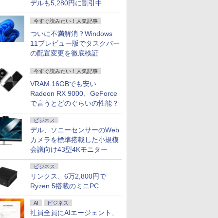
デルも5,280円に割引中
今すぐ読みたい！人気記事
ついに不満解消？Windows
11プレビュー版でタスクバー
の配置変更を徹底検証
今すぐ読みたい！人気記事
VRAM 16GBでも安い
Radeon RX 9000、GeForce
で言うとどのぐらいの性能？
ビジネス
デル、ソニーセンサーのWeb
カメラを標準搭載した小規模
会議向け43型4Kモニター
ビジネス
リンクス、6万2,800円で
Ryzen 5搭載のミニPC
AI
ビジネス
社員全員にAIエージェント、