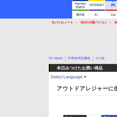
モバイルノート
NUC/小型パソコン
M
SSD
キーボード
マウス
PC Watch
半導体/周辺機器
その他
本日みつけたお買い得品
Select Language
▼
アウトドアレジャーに