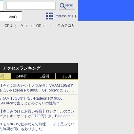
Impress サイト
全カテゴリ
CPU
Microsoft Office
アクセスランキング
時間
24時間
1週間
1カ月
【今すぐ読みたい！人気記事】VRAM 16GBで
も安いRadeon RX 9000、GeForceで言うとど
のぐらいの性能？ - PC Watch
VRAM 16GBでも安いRadeon RX 9000、
GeForceで言うとどのぐらいの性能？
【本日みつけたお買い得品】ロジクールのコン
パクトキーボードが3,720円引き。Bluetoothで3
台接続対応
メモリ8GBで仕事なんて無理……そう思ってい
た時期が僕にもありました