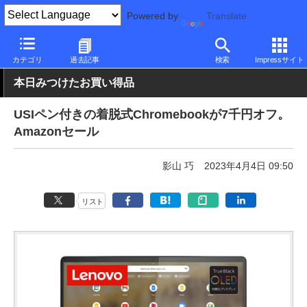
Powered by
Translate
PC Watch
パソコン/タブレット/スマートフォン
2in1
Lenovo
カテゴリ
過去記事
検索
Impressサイト
本日みつけたお買い得品
USIペン付きの着脱式Chromebookが7千円オフ。
Amazonセール
影山 巧
2023年4月4日 09:50
リスト