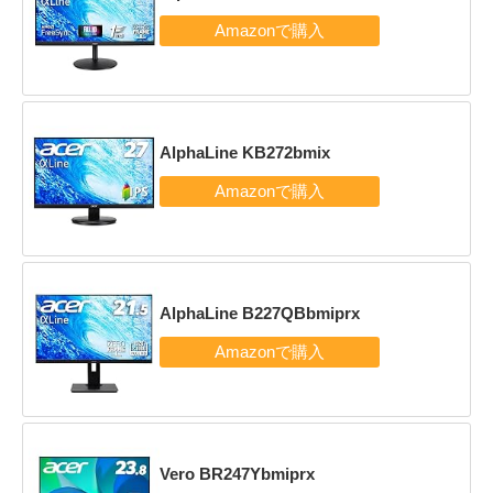
AlphaLine KB272bmix
AlphaLine B227QBbmiprx
Vero BR247Ybmiprx