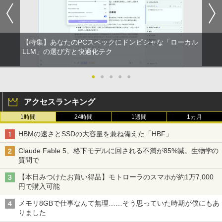
【特集】あなたのPCスペックにドンピシャな「ローカル
LLM」の選び方と快適化テク
●
●
●
●
●
アクセスランキング
1時間
24時間
1週間
1カ月
HBMの速さとSSDの大容量を兼ね備えた「HBF」
Claude Fable 5、格下モデルに回される不満が85%減。生物学の
質問で
【本日みつけたお買い得品】モトローラのスマホが約1万7,000
円で購入可能
メモリ8GBで仕事なんて無理……そう思っていた時期が僕にもあ
りました