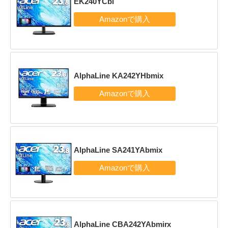
EK240YCbi
AlphaLine KA242YHbmix
AlphaLine SA241YAbmix
AlphaLine CBA242YAbmirx