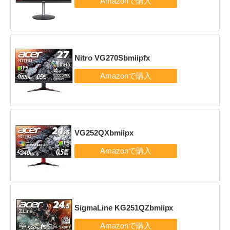
Nitro VG270Sbmiipfx
VG252QXbmiipx
SigmaLine KG251QZbmiipx