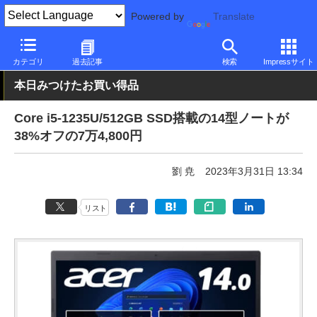
Powered by
Translate
PC Watch
パソコン/タブレット/スマートフォン
ノートパソコン
カテゴリ
過去記事
検索
Impressサイト
本日みつけたお買い得品
Core i5-1235U/512GB SSD搭載の14型ノートが
38%オフの7万4,800円
劉 尭
2023年3月31日 13:34
リスト