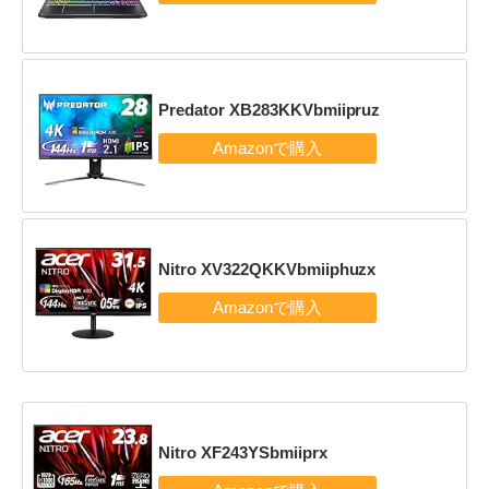
Predator XB283KKVbmiipruz
Nitro XV322QKKVbmiiphuzx
Nitro XF243YSbmiiprx