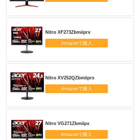
Nitro XF273Zbmiiprx
Nitro XV252QZbmiiprx
Nitro VG271Zbmiipx