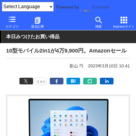
Powered by
Translate
PC Watch
パソコン/タブレット/スマートフォン
2in1
その他
カテゴリ
過去記事
検索
Impressサイト
本日みつけたお買い得品
10型モバイル2in1が4万9,900円。Amazonセール
影山 巧
2023年3月10日 10:41
リスト