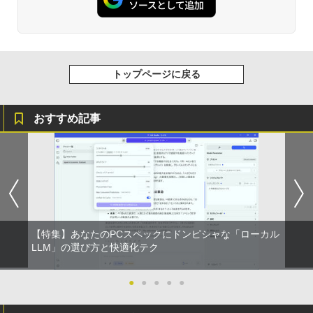
トップページに戻る
おすすめ記事
【特集】あなたのPCスペックにドンピシャな「ローカル
LLM」の選び方と快適化テク
●
●
●
●
●