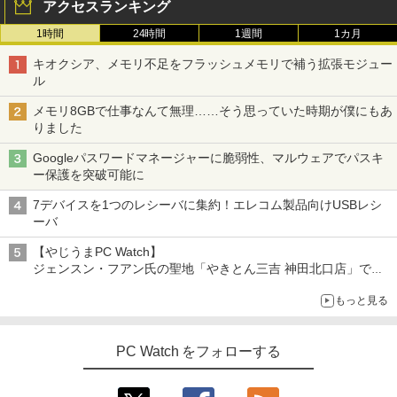
アクセスランキング
1時間
24時間
1週間
1カ月
キオクシア、メモリ不足をフラッシュメモリで補う拡張モジュー
ル
メモリ8GBで仕事なんて無理……そう思っていた時期が僕にもあ
りました
Googleパスワードマネージャーに脆弱性、マルウェアでパスキ
ー保護を突破可能に
7デバイスを1つのレシーバに集約！エレコム製品向けUSBレシ
ーバ
【やじうまPC Watch】
ジェンスン・フアン氏の聖地「やきとん三吉 神田北口店」で
「ご来店記念コース」を娘と堪能
もっと見る
～コース名を変更したのはNVIDIAに怒られたからではない
PC Watch をフォローする