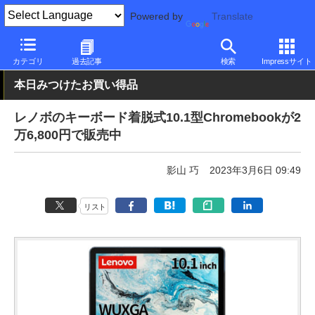
Powered by
Translate
PC Watch
パソコン/タブレット/スマートフォン
2in1
Lenovo
カテゴリ
過去記事
検索
Impressサイト
本日みつけたお買い得品
レノボのキーボード着脱式10.1型Chromebookが2
万6,800円で販売中
影山 巧
2023年3月6日 09:49
リスト