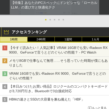
【特集】あなたのPCスペックにドンピシャな「ローカル
LLM」の選び方と快適化テク
●
●
●
●
●
アクセスランキング
1時間
24時間
1週間
1カ月
【今すぐ読みたい！人気記事】VRAM 16GBでも安いRadeon RX
9000、GeForceで言うとどのぐらいの性能？ - PC Watch
メモリ8GBで仕事なんて無理……そう思っていた時期が僕にもあ
りました
VRAM 16GBでも安いRadeon RX 9000、GeForceで言うとどの
ぐらいの性能？
【本日みつけたお買い得品】ロジクールのコンパクトキーボード
が3,720円引き。Bluetoothで3台接続対応
HBMの速さとSSDの大容量を兼ね備えた「HBF」
もっと見る