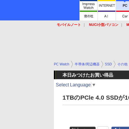
モバイルノート
NUC/小型パソコン
M
SSD
キーボード
マウス
PC Watch
半導体/周辺機器
SSD
その他
本日みつけたお買い得品
Select Language
▼
1TBのPCle 4.0 SS