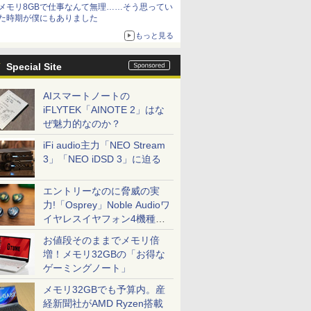
メモリ8GBで仕事なんて無理……そう思ってい
た時期が僕にもありました
もっと見る
Special Site
AIスマートノートの
iFLYTEK「AINOTE 2」はな
ぜ魅力的なのか？
iFi audio主力「NEO Stream
3」「NEO iDSD 3」に迫る
エントリーなのに脅威の実
力!「Osprey」Noble Audioワ
イヤレスイヤフォン4機種を
一気に聴く
お値段そのままでメモリ倍
増！メモリ32GBの「お得な
ゲーミングノート」
メモリ32GBでも予算内。産
経新聞社がAMD Ryzen搭載