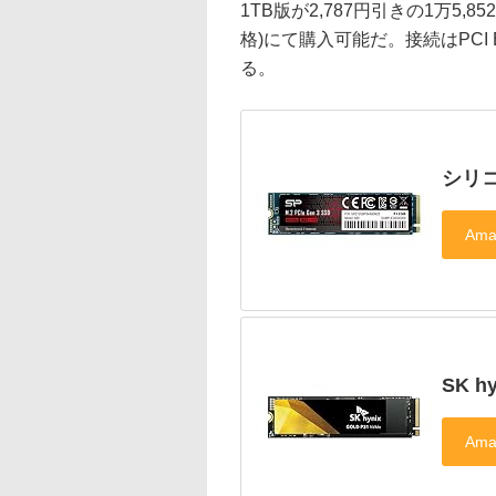
1TB版が2,787円引きの1万5,85
格)にて購入可能だ。接続はPCI E
る。
シリコ
SK hy