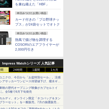
を兼ね備えた「HBF」
本日みつけたお買い得品
カード付きの「プロ野球チッ
プス」が24袋セットでオトク
本日みつけたお買い得品
熱風で揚げ物を調理する
COSORIのエアフライヤーが
2,000円引き
Impress Watchシリーズ 人気記事
時間
24時間
1週間
1カ月
ユニクロ、今日から「お盆特別セール」。涼感
シアサッカーワンピース待望値下げ、撥水ギア
ショーツは1990円に
東映の歴代オープニング映像がカプセルトイ
に。全5種で8月下旬発売
カルディ、オンライン限定「ネコバッグ＆タン
ブラーセット」を一般販売。7月の抽選販売の
当選無効分
はやぶさ50％オフの「新幹線eチケット（トク