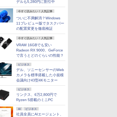
デルも5,280円に割引中
今すぐ読みたい！人気記事
ついに不満解消？Windows
11プレビュー版でタスクバー
の配置変更を徹底検証
今すぐ読みたい！人気記事
VRAM 16GBでも安い
Radeon RX 9000、GeForce
で言うとどのぐらいの性能？
ビジネス
デル、ソニーセンサーのWeb
カメラを標準搭載した小規模
会議向け43型4Kモニター
ビジネス
リンクス、6万2,800円で
Ryzen 5搭載のミニPC
AI
ビジネス
社員全員にAIエージェント、