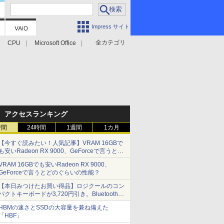
Impress サイト
全カテゴリ
CPU
Microsoft Office
アクセスランキング
時間
24時間
1週間
1カ月
【今すぐ読みたい！人気記事】VRAM 16GBで
も安いRadeon RX 9000、GeForceで言うとど
のぐらいの性能？ - PC Watch
VRAM 16GBでも安いRadeon RX 9000、
GeForceで言うとどのぐらいの性能？
【本日みつけたお買い得品】ロジクールのコン
パクトキーボードが3,720円引き。Bluetoothで3
台接続対応
HBMの速さとSSDの大容量を兼ね備えた
「HBF」