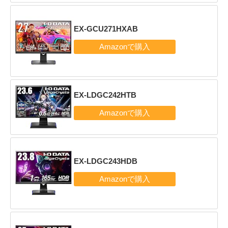
EX-GCU271HXAB
EX-LDGC242HTB
EX-LDGC243HDB