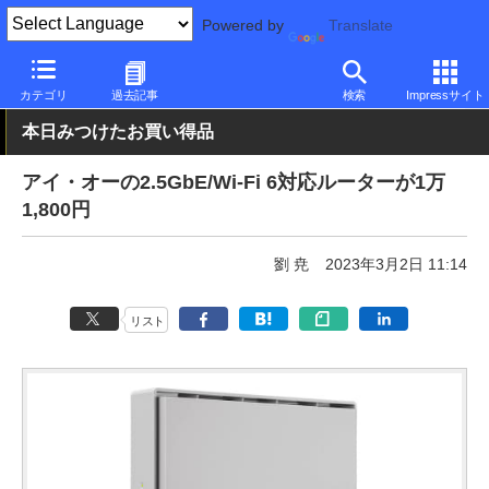
Powered by
Translate
PC Watch
半導体/周辺機器
無線
アイ・オー・データ機器
カテゴリ
過去記事
検索
Impressサイト
本日みつけたお買い得品
アイ・オーの2.5GbE/Wi-Fi 6対応ルーターが1万
1,800円
劉 尭
2023年3月2日 11:14
リスト