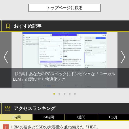
トップページに戻る
おすすめ記事
【特集】あなたのPCスペックにドンピシャな「ローカル
LLM」の選び方と快適化テク
●
●
●
●
●
アクセスランキング
1時間
24時間
1週間
1カ月
HBMの速さとSSDの大容量を兼ね備えた「HBF」