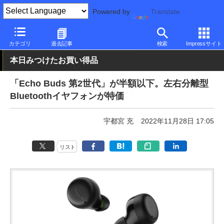
Powered by
Translate
PC Watch
半導体/周辺機器
その他
カテゴリ
過去記事
検索
Impressサイト
本日みつけたお買い得品
「Echo Buds 第2世代」が半額以下。左右分離型
Bluetoothイヤフォンが特価
宇都宮 充
2022年11月28日 17:05
リスト