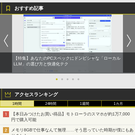
おすすめ記事
【特集】あなたのPCスペックにドンピシャな「ローカル
LLM」の選び方と快適化テク
●
●
●
●
●
アクセスランキング
1時間
24時間
1週間
1カ月
【本日みつけたお買い得品】モトローラのスマホが約1万7,000
円で購入可能
メモリ8GBで仕事なんて無理……そう思っていた時期が僕にもあ