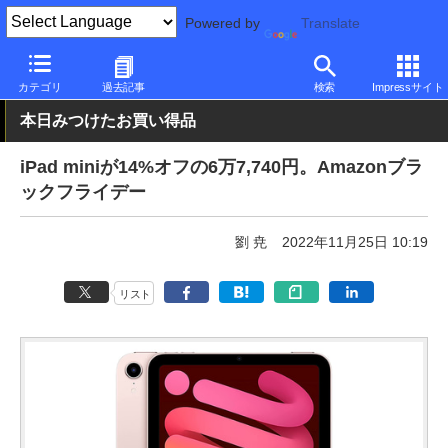
Powered by
Translate
PC Watch
パソコン/タブレット/スマートフォン
タブレット
iP
カテゴリ
過去記事
検索
Impressサイト
本日みつけたお買い得品
iPad miniが14%オフの6万7,740円。Amazonブラ
ックフライデー
劉 尭
2022年11月25日 10:19
リスト