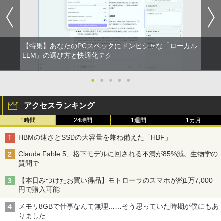
【特集】あなたのPCスペックにドンピシャな「ローカル
LLM」の選び方と快適化テク
●
●
●
●
●
アクセスランキング
1時間
24時間
1週間
1カ月
HBMの速さとSSDの大容量を兼ね備えた「HBF」
Claude Fable 5、格下モデルに回される不満が85%減。生物学の
質問で
【本日みつけたお買い得品】モトローラのスマホが約1万7,000
円で購入可能
メモリ8GBで仕事なんて無理……そう思っていた時期が僕にもあ
りました