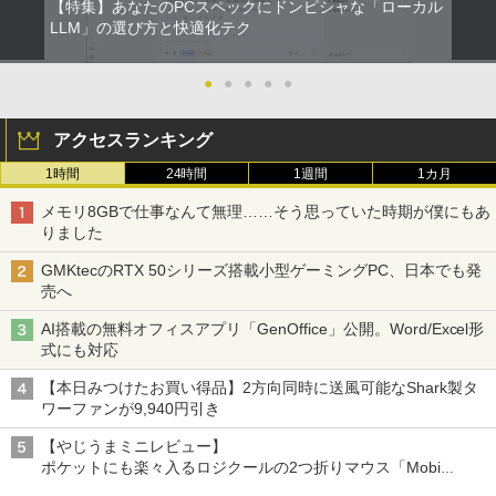
【特集】あなたのPCスペックにドンピシャな「ローカル
LLM」の選び方と快適化テク
●
●
●
●
●
アクセスランキング
1時間
24時間
1週間
1カ月
メモリ8GBで仕事なんて無理……そう思っていた時期が僕にもあ
りました
GMKtecのRTX 50シリーズ搭載小型ゲーミングPC、日本でも発
売へ
AI搭載の無料オフィスアプリ「GenOffice」公開。Word/Excel形
式にも対応
【本日みつけたお買い得品】2方向同時に送風可能なShark製タ
ワーファンが9,940円引き
【やじうまミニレビュー】
ポケットにも楽々入るロジクールの2つ折りマウス「Mobi
Fold」。その気になるギミックとは？