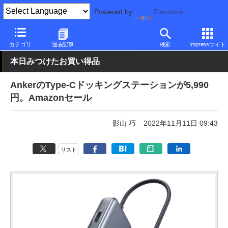
Powered by
Translate
PC Watch
半導体/周辺機器
その他
カテゴリ
過去記事
検索
Impressサイト
本日みつけたお買い得品
AnkerのType-Cドッキングステーションが5,990
円。Amazonセール
影山 巧
2022年11月11日 09:43
リスト