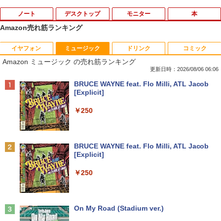
ノート
デスクトップ
モニター
本
Amazon売れ筋ランキング
イヤフォン
ミュージック
ドリンク
コミック
2025福袋 数量限定 ノートパソコン 富士
【今だけ】全品ポイント10倍 お買い物マ
8K DisplayPort ケーブル 1.4規格240Hz
おいしい！イラストレッスン クレパス
1
1
1
1
Amazon ミュージック の売れ筋ランキング
通 NEC DELL 等Core i5 超高速新品SSD
ラソン★8/4～8/11★中古パソコン デス
対応 ディスプレイポート ケーブル dpケ
で描きました [ momo ]
256GB メモリ8GB WIFI Bluetooth 15.6
クトップPC EPSON Endeavor ST190E
ーブル HDR対応 8K@60HZ/4K@144Hz/
更新日時：2026/08/06 06:06
インチ大画面 中古パソコン アウトレット
Core i3 8100T メモリ8GB / 16GB 中古S
2K@240Hz 32.4Gbps ハイスピード DP
￥1,518
Anker Soundcore P40i オフホワイト
BRUCE WAYNE feat. Flo Milli, ATL Jacob
Polaris Office付き Win10/Win11選べる!
SD128GB / 256GB Windows11 Pro 64b
ケーブル ナイロン編み PC テレビ PS5 P
[Explicit]
送料無料 中古ノートパソコン 期限限定
it【送料無料】【1年保証】
S4 PS3 対応
￥5,990
初心者安心保証 初期設定済 返品OK
￥250
￥22,800
￥1,000
￥15,000
[新品]カードキャプターさくら (1-12巻
2
全巻) 全巻セット
Anker Soundcore P31i ブラック
BRUCE WAYNE feat. Flo Milli, ATL Jacob
中古パソコン | HP | ProOne 600 G4 All-i
Yoothi 互換品 液晶 14.0インチ Dell Lati
￥8,580
2
2
[Explicit]
【マラソンセール期間中ポイント5倍】中
n-One | Windows11 | 一体型 | 一年保証
tude 14 3410 P129G P129G001 P129G
2
￥4,990
古ノートパソコン 第11世代 Core i5 メモ
| 第8世代 | Core i5 8500T 2.1(～最大3.5)
002 タッチ非搭載 対応 FullHD 1920x10
￥250
リ16GB M.2 SSD256GB 13.3インチ フ
GHz | MEM:8GB | SSD:256GB(新品) | D
80 IPS LED LCD 液晶ディスプレイ 修理
ルHD ノングレア Webカメラ 無線LAN
VD-ROM | 無線LAN:なし | Webカメラ内
交換用液晶パネル
Wi-Fi Bluetooth Windows11 東芝 dyna
蔵 | フルHD | Win11Pro64Bit | ACアダプ
公式テキスト 年金アドバイザー3級 2
3
book G83/HS 初期設定済 すぐ使える 90
ター付属
￥9,800
026年度受験用 [ 経済法令研究会 ]
日保証 送料無料
Anker Soundcore Liberty 5 ミッドナイトブ
On My Road (Stadium ver.)
ラック
￥23,980
￥2,530