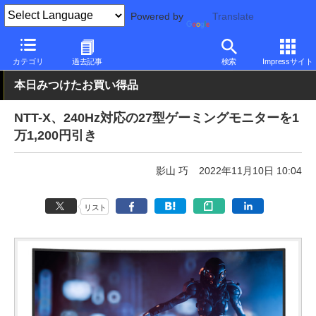
Powered by
Translate
PC Watch
半導体/周辺機器
モニター
AOC
カテゴリ
過去記事
検索
Impressサイト
本日みつけたお買い得品
NTT-X、240Hz対応の27型ゲーミングモニターを1
万1,200円引き
影山 巧
2022年11月10日 10:04
リスト