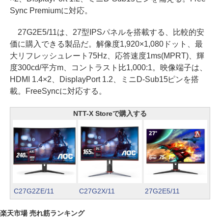
Sync Premiumに対応。
27G2E5/11は、27型IPSパネルを搭載する、比較的安
価に購入できる製品だ。解像度1,920×1,080ドット、最
大リフレッシュレート75Hz、応答速度1ms(MPRT)、輝
度300cd/平方m、コントラスト比1,000:1。映像端子は、
HDMI 1.4×2、DisplayPort 1.2、ミニD-Sub15ピンを搭
載。FreeSyncに対応する。
NTT-X Storeで購入する
C27G2ZE/11
C27G2X/11
27G2E5/11
楽天市場 売れ筋ランキング