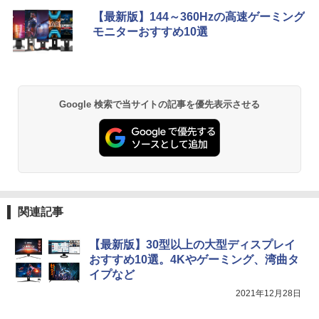
￥18,090
【最新版】144～360Hzの高速ゲーミング
￥1,001
￥770
【マラソン値引中！RTX5070搭載 国内組
5
モニターおすすめ10選
本日超得 P5倍｜MS Office 2024 H&B 搭
立 新品】ゲーミングPC RTX5070 Ryzen
5
載｜中古 2in1 ノートパソコン Windows
7 5700X メモリ32GB SSD1TB Window
11 Office付き｜HP Elite Dragonfly 2in1
s11 デスクトップPC モンハンワイルズ
｜Core i5 第8世代 8265U メモリ 8GB S
原神 Apex FF14 VALORANT 配信 動画
by Amazon 天然水 ラベルレス 500ml ×24本
異世界居酒屋「のぶ」(22) (角川コミックス・
SD 256GB 13.3型 FHD 1,920×1,080 タ
編集 eスポーツ 1年保証 初心者 ゲーミン
富士山の天然水 バナジウム含有 水 ミネラル
エース)
ッチパネル WEBカメラ LTE 対応｜中古
グパソコン ゲーム 本体のみ
ウォーター ペットボトル 静岡県産 500ミリリ
Google 検索で当サイトの記事を優先表示させる
パソコン 2-in-1 タブレットPC
ットル (Smart Basic)
￥832
￥260,775
￥49,800
￥1,380
HUNTER×HUNTER モノクロ版 39 (ジャンプ
コミックスDIGITAL)
by Amazon 天然水ラベルレス 2L×9本
￥572
￥1,117
関連記事
【最新版】30型以上の大型ディスプレイ
スーパーの裏でヤニ吸うふたり 9巻 (デジタル
おすすめ10選。4Kやゲーミング、湾曲タ
版ビッグガンガンコミックス)
by Amazon 炭酸水 ラベルレス 500ml ×24本
イプなど
強炭酸水 ペットボトル 500ミリリットル (Sm
art Basic)
2021年12月28日
￥810