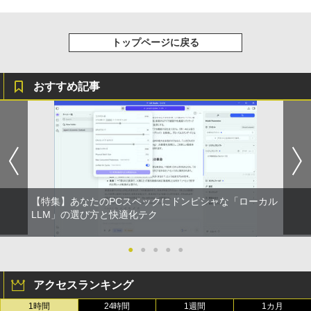
￥1,625
ONE PIECE モノクロ版 115 (ジャンプコミッ
クスDIGITAL)
コカ・コーラ やかんの麦茶 from 爽健美茶 ラ
トップページに戻る
ベルレス 650mlPET×24本
￥594
￥1,653
おすすめ記事
【特集】あなたのPCスペックにドンピシャな「ローカル
LLM」の選び方と快適化テク
●
●
●
●
●
アクセスランキング
1時間
24時間
1週間
1カ月