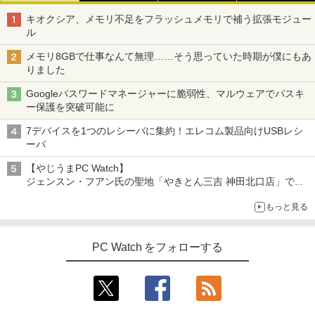
キオクシア、メモリ不足をフラッシュメモリで補う拡張モジュー
ル
メモリ8GBで仕事なんて無理……そう思っていた時期が僕にもあ
りました
Googleパスワードマネージャーに脆弱性、マルウェアでパスキ
ー保護を突破可能に
7デバイスを1つのレシーバに集約！エレコム製品向けUSBレシ
ーバ
【やじうまPC Watch】
ジェンスン・フアン氏の聖地「やきとん三吉 神田北口店」で
「ご来店記念コース」を娘と堪能
もっと見る
～コース名を変更したのはNVIDIAに怒られたからではない
PC Watch をフォローする