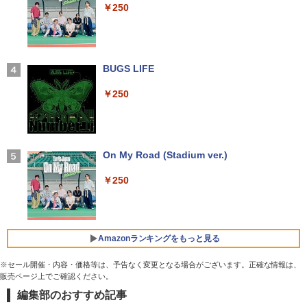
￥29,980
￥250
￥14,990
【お買い物マラソ開催中！P最大31.5%還
3
元】【五年保証】24インチゲーミングモ
【正規永久版Office付き】ミニpc 【Intel
ニター 200Hz 1ms応答 FHD 非光沢 Fast
3
【新品】【楽天1位！】ノートパソコン
N5095 LPDDR4X 16GB 256GB SSD】m
IPSパネル FreeSync FHD HDR10 DC1-
永瀬廉 プレミアムBOX[本/雑誌] 【初回
3
4
新品第13世代CPU搭載ノートPC Office
ini pc Windows11 Pro 超軽量 4コア/4ス
P380% sRGB110% 角度調整 目に優しい
【2026年アップグレード版】AOKIMI ワイヤ
BUGS LIFE
限定版】(仮) (単行本・ムック) / 永瀬廉
付きノートパソコン 初心者向け Window
レッド 2.9GHz ミニパソコン 静音 M.2 2
VESA対応 HDMI+DP搭載 5年保証 スピー
レスイヤホン bluetooth イヤホン V12 小型
s11 初期設定済 Webカメラ zoom 日本語
242 SATA WIFI6 Bluetooth5.2 4K HDMI
カー内蔵 HDMIケーブル付き MFG24F4
軽量 ブルートゥースHi-Fi 最大36時間再生 ぶ
￥250
￥8,800
キーボード 14.1型 Intel Celeron メモリ
2画面出力 デスクトップPC みにpc 省エ
Minifire
るーとゅーす コードレス ENCノイズキャン
8GB SSD1TB(最大) 大容量バッテリービ
ネ オフィス高速起動 省電力 静音設計
セリング 自動ペアリング Type-C充電 マイク
ジネス 大学生 プレゼント 学生向け
付き 防水 タッチ式音量調整 スポーツ/通勤/通
￥13,999
学/WEB会議(ホワイト)
￥49,800
￥29,800
異世界居酒屋「のぶ」(22) 【電子書籍】[
On My Road (Stadium ver.)
5
￥1,964
蝉川 夏哉 ]
アイ・オー・データ機器 LCD-DF241ED
4
￥250
【公式・直販】Copilot＋PC デスクトッ
B-A
￥924
4
本日10倍！高性能第10世代Core i7-1061
プパソコン PC 一体型 Office付き 可能
Xiaomi シャオミ REDMI Buds 8 Lite ワイヤ
4
0Uノートパソコン 中古 Dynabook G83
新品 Lenovo IdeaCentre AIO 24AKP10
レスイヤホン Bluetooth 5.4 ノイズキャンセ
￥18,090
超軽量約779g メモリ最大16GB 新品SSD
KRK 23.8インチ FHD IPS液晶 AMD Ryz
リング ANC 36時間再生
1TB 13.3インチ HDMI搭載 WEBカメラ5
en AI7 AI5 メモリ 16GB SSD 512GB Wi
Amazonランキングをもっと見る
GWIFI Bluetooth内蔵 中古パソコン Mic
ndows11 Microsoft Office 搭載可 1年
￥2,980
rosoftOffice2024可 Windows11 送料無
保証【NortonP】
液晶ディスプレイ アイオーデータ LCD-
※セール開催・内容・価格等は、予告なく変更となる場合がございます。正確な情報は、
5
料 持ち運び便利
DF241ED LCD-DF241EDB-A [「5年保
販売ページ上でご確認ください。
￥144,980
証」DP搭載23.8型ワイド液晶 ブラック]
編集部のおすすめ記事
【Amazon.co.jp限定】 い・ろ・は・す 2L P
薬屋のひとりごと 17巻 (デジタル版ビッグガ
￥27,600
ET ラベルレス ×8本
ンガンコミックス)