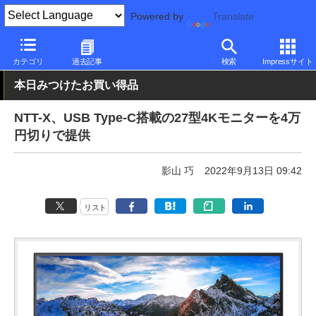
Powered by
Translate
PC Watch
半導体/周辺機器
モニター
Philips
カテゴリ
過去記事
検索
Impressサイト
本日みつけたお買い得品
NTT-X、USB Type-C搭載の27型4Kモニターを4万
円切りで提供
影山 巧
2022年9月13日 09:42
リスト