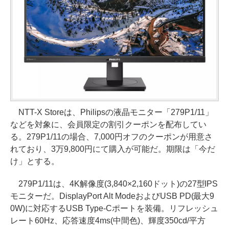
NTT-X Storeは、Philipsの液晶モニター「279P1/11」
などを対象に、会員限定の割引クーポンを配布してい
る。279P1/11の場合、7,000円オフのクーポンが用意さ
れており、3万9,800円にて購入が可能だ。期限は「今だ
け」とする。
279P1/11は、4K解像度(3,840×2,160ドット)の27型IPS
モニターだ。DisplayPort Alt ModeおよびUSB PD(最大9
0W)に対応するUSB Type-Cポートを装備。リフレッシュ
レート60Hz、応答速度4ms(中間色)、輝度350cd/平方