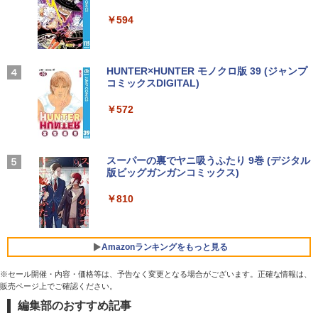
強炭酸水 ペットボトル 500ミリリットル (Sm
￥29,800
￥250
art Basic)
￥14,990
￥594
HP ProBook 450 G3 15.6インチ Core i5
3
￥1,625
メモリ16GB SSD 256GB Office付き We
★PHILIPS / フィリップス 16:9 フルHD
転生したらスライムだった件 異聞 〜
3
4
bカメラ WiFi テンキー Windows11 中古
【期間限定P15倍+最大10%OFFクーポ
VA ディスプレイ 液晶モニター 221S9A/1
魔国暮らしのトリニティ〜（14） 【電子
3
ノートパソコン
ン】 【3年保証】HP ELITEDESK 800 G
1 [21.5インチ ブラック]【PCモニター・
【2026年アップグレード版】AOKIMI ワイヤ
On My Road (Stadium ver.)
HUNTER×HUNTER モノクロ版 39 (ジャンプ
書籍】[ 戸野タエ ]
6 DM SSD256GB メモリ16GB Core i3
液晶ディスプレイ】【送料無料】
レスイヤホン bluetooth イヤホン V12 小型
コミックスDIGITAL)
by Amazon 天然水ラベルレス 2L×9本
Windows 11 Pro 中古 アウトレット 返
軽量 ブルートゥースHi-Fi 最大36時間再生 ぶ
￥24,800
￥250
￥792
品 送料無料 中古デスクトップパソコン
るーとゅーす コードレス ENCノイズキャン
￥10,120
￥572
￥1,117
中古パソコン デスクトップパソコン デス
セリング 自動ペアリング Type-C充電 マイク
クトップ PC ミニPC OFFICE付き
付き 防水 タッチ式音量調整 スポーツ/通勤/通
学/WEB会議(ホワイト)
【マラソン限定価格】中古 HP 470 G7 C
【予約商品】宇宙兄弟 コミック 全巻セッ
4
5
￥39,600
ore i5 10210U 第10世代 メモリ8GB SS
【楽天1位常連・超800冠獲得】黒/白 モ
BUGS LIFE
スーパーの裏でヤニ吸うふたり 9巻 (デジタル
ト（1-46巻セット・以下続巻)小山宙哉
4
￥1,964
D256GB+HDD1TB 17インチ フルHD Wi
ニター 21.5 / 23.8 / 24.5 / 27型 240Hz/2
版ビッグガンガンコミックス)
「透明カバー付」
コカ・コーラ やかんの麦茶 from 爽健美茶 ラ
ndows11 Pro 無線LAN Wi-Fi WEBカメ
00Hz /180Hz/165Hz/100Hz ゲーミングモ
ベルレス 650mlPET×24本
￥250
ラ DVDドライブ テンキー 有線LAN 9WY
ニター 1ms応答 pcモニター パソコン モ
￥810
￥38,980
16PA#ABJ 1年保証 レビュー特典:WPS
未使用品 パソコン デスクトップ NEC M
ニター 非光沢 スピーカー内蔵 HDR/Free
Xiaomi シャオミ REDMI Buds 8 Lite ワイヤ
4
￥2,009
Office Bランク ノートパソコン
ate MKE32/A-6 Windows10 Pro Celero
sync/VESA cocopar HG-238
レスイヤホン Bluetooth 5.4 ノイズキャンセ
n G4930 メモリ 8GB SSD 256GB DVD-
リング ANC 36時間再生
ROM 本体 / 3ヶ月保証 パソコン PC デス
￥24,800
￥11,999
Amazonランキングをもっと見る
クトップパソコン (6952)
￥2,980
※セール開催・内容・価格等は、予告なく変更となる場合がございます。正確な情報は、
￥47,880
販売ページ上でご確認ください。
超得2,000円OFF&P2倍｜高画質フルHD
ゲーミングモニター 24.5インチ FHD 24
5
5
編集部のおすすめ記事
｜Microsoft Office搭載｜最大180日保証
0Hz 1ms Fast IPSパネル HDMI2.0×1 DP