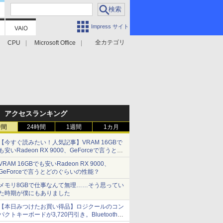
Impress サイト
全カテゴリ
CPU
Microsoft Office
アクセスランキング
時間
24時間
1週間
1カ月
【今すぐ読みたい！人気記事】VRAM 16GBで
も安いRadeon RX 9000、GeForceで言うとど
のぐらいの性能？ - PC Watch
VRAM 16GBでも安いRadeon RX 9000、
GeForceで言うとどのぐらいの性能？
メモリ8GBで仕事なんて無理……そう思ってい
た時期が僕にもありました
【本日みつけたお買い得品】ロジクールのコン
パクトキーボードが3,720円引き。Bluetoothで3
台接続対応