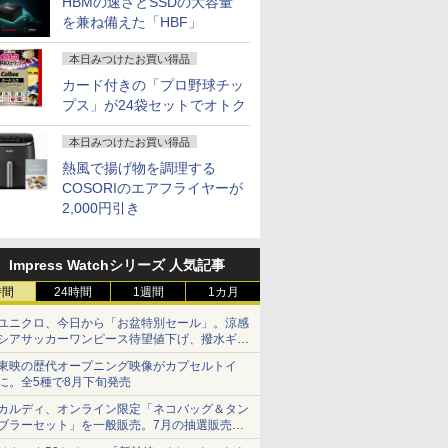
HBMの速さとSSDの大容量
を兼ね備えた「HBF」
本日みつけたお買い得品
カード付きの「プロ野球チッ
プス」が24袋セットでオトク
本日みつけたお買い得品
熱風で揚げ物を調理する
COSORIのエアフライヤーが
2,000円引き
Impress Watchシリーズ 人気記事
時間
24時間
1週間
1カ月
ユニクロ、今日から「お盆特別セール」。涼感
シアサッカーワンピース待望値下げ、撥水ギア
ショーツは1990円に
東映の歴代オープニング映像がカプセルトイ
に。全5種で8月下旬発売
カルディ、オンライン限定「ネコバッグ＆タン
ブラーセット」を一般販売。7月の抽選販売の
当選無効分