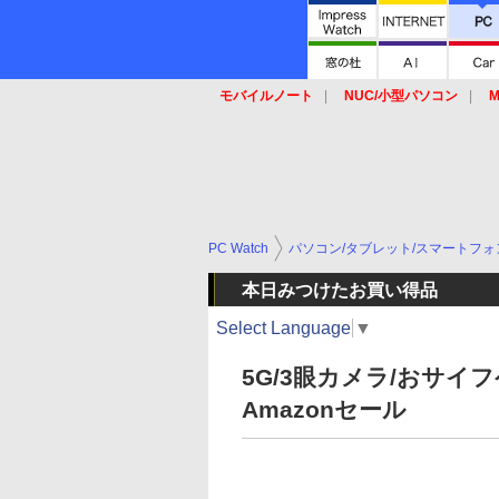
モバイルノート
NUC/小型パソコン
M
SSD
キーボード
マウス
PC Watch
パソコン/タブレット/スマートフォ
本日みつけたお買い得品
Select Language
▼
5G/3眼カメラ/おサ
Amazonセール