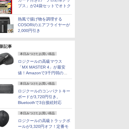
カード付きの「プロ野球チッ
プス」が24袋セットでオトク
熱風で揚げ物を調理する
COSORIのエアフライヤーが
2,000円引き
新記事
本日みつけたお買い得品
ロジクールの高級マウス
「MX MASTER 4」が最安
値！Amazonで3千円弱の割
引
本日みつけたお買い得品
ロジクールのコンパクトキー
ボードが3,720円引き。
Bluetoothで3台接続対応
本日みつけたお買い得品
ロジクールの高級トラックボ
ールが3,320円オフ！定番モ