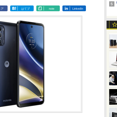
ェア
はてブ
note
LinkedIn