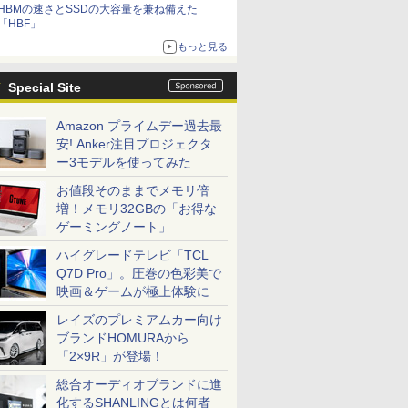
HBMの速さとSSDの大容量を兼ね備えた
「HBF」
もっと見る
Special Site
Amazon プライムデー過去最
安! Anker注目プロジェクタ
ー3モデルを使ってみた
お値段そのままでメモリ倍
増！メモリ32GBの「お得な
ゲーミングノート」
ハイグレードテレビ「TCL
Q7D Pro」。圧巻の色彩美で
映画＆ゲームが極上体験に
レイズのプレミアムカー向け
ブランドHOMURAから
「2×9R」が登場！
総合オーディオブランドに進
化するSHANLINGとは何者