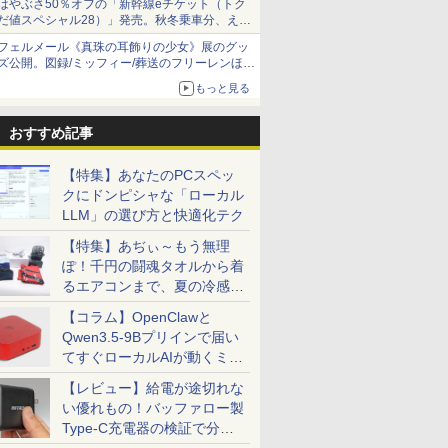
はやぶさ50％オフの「新幹線eチケット（トク
だ値スペシャル28）」発売。秋冬乗車分、えき
ねっと限定
フェルメール《真珠の耳飾りの少女》展のグッ
ズ公開。図録/ミッフィー/葬送のフリーレンほ
か、注目ブランドコラボが実現
もっと見る
おすすめ記事
【特集】あなたのPCスペッ
クにドンピシャな「ローカル
LLM」の選び方と快適化テク
【特集】あぢぃ～もう無理
ぽ！千円の闘魂タオルから着
るエアコンまで、夏の冷感グ
ッズ一挙紹介
【コラム】OpenClawと
Qwen3.5-9Bプリインで届い
てすぐローカルAIが動くミニ
PC「SER9 Pro」
【レビュー】給電が途切れな
い優れもの！バッファロー製
Type-C充電器の検証で分か