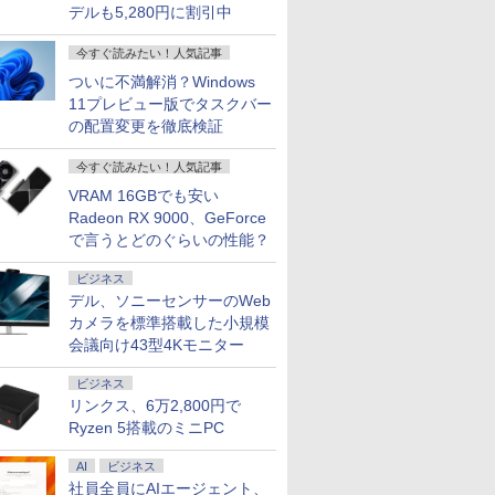
デルも5,280円に割引中
今すぐ読みたい！人気記事
ついに不満解消？Windows
11プレビュー版でタスクバー
の配置変更を徹底検証
今すぐ読みたい！人気記事
VRAM 16GBでも安い
Radeon RX 9000、GeForce
で言うとどのぐらいの性能？
ビジネス
デル、ソニーセンサーのWeb
カメラを標準搭載した小規模
会議向け43型4Kモニター
ビジネス
リンクス、6万2,800円で
Ryzen 5搭載のミニPC
AI
ビジネス
社員全員にAIエージェント、