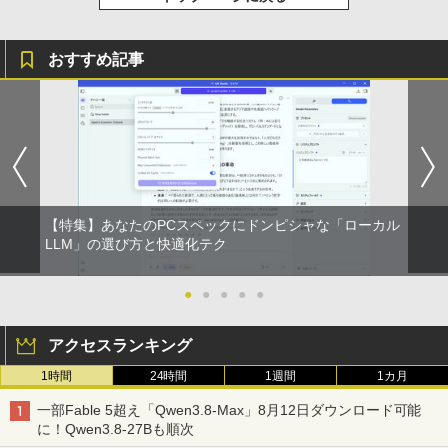
おすすめ記事
【特集】あなたのPCスペックにドンピシャな「ローカル
LLM」の選び方と快適化テク
●
●
●
●
●
アクセスランキング
1時間
24時間
1週間
1カ月
一部Fable 5超え「Qwen3.8-Max」8月12日ダウンロード可能
に！Qwen3.8-27Bも順次