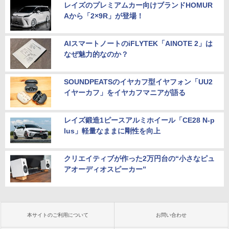
レイズのプレミアムカー向けブランドHOMUR
Aから「2×9R」が登場！
AIスマートノートのiFLYTEK「AINOTE 2」は
なぜ魅力的なのか？
SOUNDPEATSのイヤカフ型イヤフォン「UU2
イヤーカフ」をイヤカフマニアが語る
レイズ鍛造1ピースアルミホイール「CE28 N-p
lus」軽量なままに剛性を向上
クリエイティブが作った2万円台の“小さなピュ
アオーディオスピーカー”
本サイトのご利用について
お問い合わせ