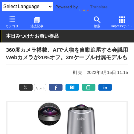
Powered by
Translate
PC Watch
半導体/周辺機器
アクセサリ
Webカメラ
カテゴリ
過去記事
検索
Impressサイト
本日みつけたお買い得品
360度カメラ搭載、AIで人物を自動追尾する会議用
Webカメラが20%オフ。3mケーブル付属モデルも
劉 尭
2022年8月15日 11:15
リスト