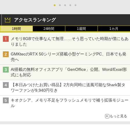
●
●
●
●
●
アクセスランキング
1時間
24時間
1週間
1カ月
メモリ8GBで仕事なんて無理……そう思っていた時期が僕にもあ
りました
GMKtecのRTX 50シリーズ搭載小型ゲーミングPC、日本でも発
売へ
AI搭載の無料オフィスアプリ「GenOffice」公開。Word/Excel形
式にも対応
【本日みつけたお買い得品】2方向同時に送風可能なShark製タ
ワーファンが9,940円引き
キオクシア、メモリ不足をフラッシュメモリで補う拡張モジュー
ル
もっと見る