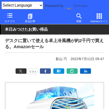
Powered by
Translate
PC Watch
半導体/周辺機器
その他
カテゴリ
過去記事
検索
Impressサイト
本日みつけたお買い得品
デスクに置いて使える卓上冷風機が約2千円で買え
る。Amazonセール
影山 巧
2022年7月11日 09:47
リスト