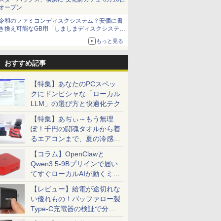
オープン
令和のファミコンディスクシステム？安価に書
き換え可能なGB用「しましまディスクシステ
ム」
もっと見る
おすすめ記事
【特集】あなたのPCスペッ
クにドンピシャな「ローカル
LLM」の選び方と快適化テク
【特集】あぢぃ～もう無理
ぽ！千円の闘魂タオルから着
るエアコンまで、夏の冷感グ
ッズ一挙紹介
【コラム】OpenClawと
Qwen3.5-9Bプリインで届い
てすぐローカルAIが動くミニ
PC「SER9 Pro」
【レビュー】給電が途切れな
い優れもの！バッファロー製
Type-C充電器の検証で分か
ったこと