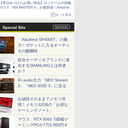
【本日みつけたお買い得品】ロジクールの高級
マウス「MX MASTER 4」が最安値！Amazonで
3千円弱の割引
もっと見る
Special Site
「A&ultima SP4000T」の魅
力！ポケットに入るオーディ
オの醍醐味
総合オーディオブランドに進
化するSHANLINGとは何者
か？
iFi audio主力「NEO Stream
3」「NEO iDSD 3」に迫る
お値段そのままでメモリ倍
増！メモリ32GBの「お得な
ゲーミングノート」
マウス、RTX 5060 Ti搭載ゲ
ーミングPCが7万5,000円オ