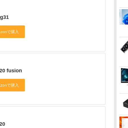
 g31
20 fusion
20