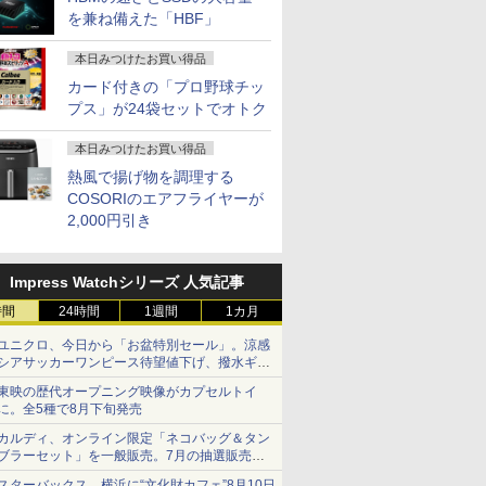
を兼ね備えた「HBF」
本日みつけたお買い得品
カード付きの「プロ野球チッ
プス」が24袋セットでオトク
本日みつけたお買い得品
熱風で揚げ物を調理する
COSORIのエアフライヤーが
2,000円引き
Impress Watchシリーズ 人気記事
時間
24時間
1週間
1カ月
ユニクロ、今日から「お盆特別セール」。涼感
シアサッカーワンピース待望値下げ、撥水ギア
ショーツは1990円に
東映の歴代オープニング映像がカプセルトイ
に。全5種で8月下旬発売
カルディ、オンライン限定「ネコバッグ＆タン
ブラーセット」を一般販売。7月の抽選販売の
当選無効分
スターバックス、横浜に“文化財カフェ”8月10日