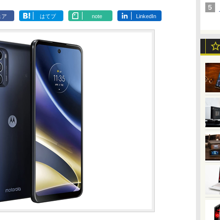
ェア
はてブ
note
LinkedIn