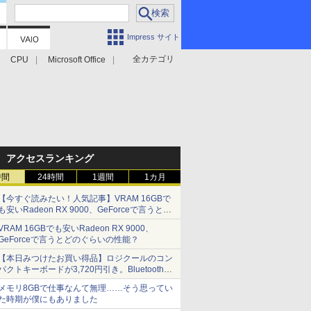
Impress サイト
全カテゴリ
CPU
Microsoft Office
アクセスランキング
時間
24時間
1週間
1カ月
【今すぐ読みたい！人気記事】VRAM 16GBで
も安いRadeon RX 9000、GeForceで言うとど
のぐらいの性能？ - PC Watch
VRAM 16GBでも安いRadeon RX 9000、
GeForceで言うとどのぐらいの性能？
【本日みつけたお買い得品】ロジクールのコン
パクトキーボードが3,720円引き。Bluetoothで3
台接続対応
メモリ8GBで仕事なんて無理……そう思ってい
た時期が僕にもありました