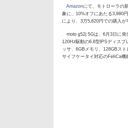
Amazon
にて、モトローラの新型S
象に、10%オフにあたる3,9
により、3万5,820円での購入
moto g52j 5Gは、6月3日に
120Hz駆動の6.8型IPSディスプレイ
ッサ、6GBメモリ、128GBスト
サイフケータイ対応のFeliCa