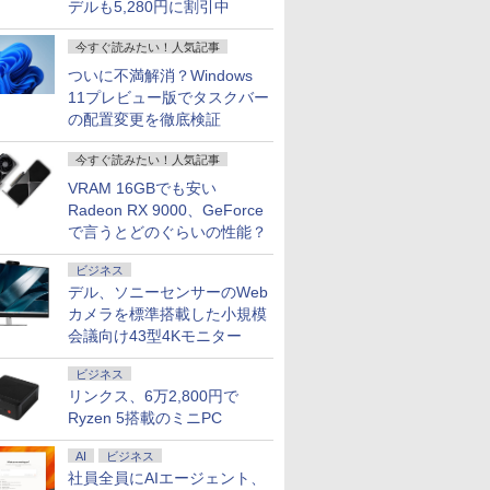
デルも5,280円に割引中
今すぐ読みたい！人気記事
ついに不満解消？Windows
11プレビュー版でタスクバー
の配置変更を徹底検証
今すぐ読みたい！人気記事
VRAM 16GBでも安い
Radeon RX 9000、GeForce
で言うとどのぐらいの性能？
ビジネス
デル、ソニーセンサーのWeb
カメラを標準搭載した小規模
会議向け43型4Kモニター
ビジネス
リンクス、6万2,800円で
Ryzen 5搭載のミニPC
AI
ビジネス
社員全員にAIエージェント、