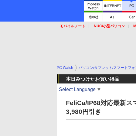
モバイルノート
NUC/小型パソコン
M
SSD
キーボード
マウス
PC Watch
パソコン/タブレット/スマートフォ
本日みつけたお買い得品
Select Language
▼
FeliCa/IP68対応最新ス
3,980円引き