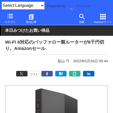
Powered by
Translate
PC Watch
半導体/周辺機器
無線
バッファロー
カテゴリ
過去記事
検索
Impressサイト
本日みつけたお買い得品
Wi-Fi 6対応のバッファロー製ルーターが6千円切
り。Amazonセール
影山 巧
2022年5月26日 09:44
リスト