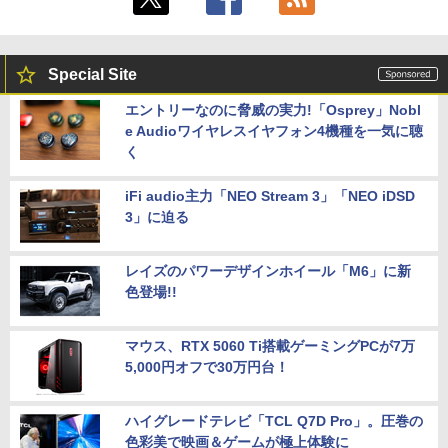
Special Site
エントリーなのに脅威の実力!「Osprey」Nobl
e Audioワイヤレスイヤフォン4機種を一気に聴
く
iFi audio主力「NEO Stream 3」「NEO iDSD
3」に迫る
レイズのパワーデザインホイール「M6」に新
色登場!!
マウス、RTX 5060 Ti搭載ゲーミングPCが7万
5,000円オフで30万円台！
ハイグレードテレビ「TCL Q7D Pro」。圧巻の
色彩美で映画＆ゲームが極上体験に