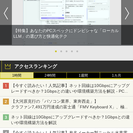
【特集】あなたのPCスペックにドンピシャな「ローカル
LLM」の選び方と快適化テク
●
●
●
●
●
アクセスランキング
1時間
24時間
1週間
1カ月
【今すぐ読みたい！人気記事】ネット回線は10Gbpsにアップグ
レードすべきか？1Gbpsとの違いや環境構築方法を解説 - PC
Watch
【大河原克行の「パソコン業界、東奔西走」】
クラファン7,491万円達成の富士通「FMV Keyboard X」、極限
の静音化を追求
ネット回線は10Gbpsにアップグレードすべきか？1Gbpsとの違
いや環境構築方法を解説
【今すぐ読みたい！人気記事】有名メーカー製ニッケル水素電