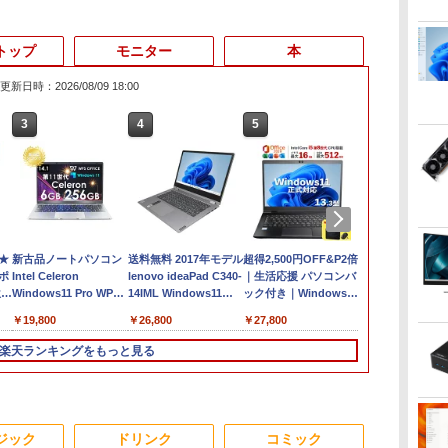
トップ
モニター
本
更新日時：2026/08/09 18:00
3
4
5
6
★
新古品ノートパソコン
送料無料 2017年モデル
超得2,500円OFF&P2倍
【新品】【楽
ーポ
Intel Celeron
lenovo ideaPad C340-
｜生活応援 パソコンバ
ノートパソコ
位】
Windows11 Pro WPS
14IML Windows11
ック付き｜Windows11
13世代CPU
/中
Office 2024付き メモ
64bit タッチパネル液
正式対応｜中古 ノート
PC Office
￥19,800
￥26,800
￥27,800
￥29,800
リ6GB SSD256GB 14
晶 WEBカメラ HDMI
パソコン Windows11
ソコン 初心
GB
型 FHD Webカメラ 軽
第8世代 Core i5 メモリ
office付 13.3型｜
Windows11
楽天ランキングをもっと見る
 第
量 モバイル ビジネス
ー8GB 高速
Corei5 第8世代｜中古
済 Webカメラ
ン
在宅勤務 学生向け
SSD256GB 無線LAN
ノートパソコン 軽量｜
日本語キーボード
せ
A4サイズ 14インチ フ
中古ノートパソコン 13
型 Intel Cel
パ
ルHD液晶 中古ノート
インチ｜中古PC B5サ
リ8GB SSD1
3
3
3
4
4
4
5
5
5
6
6
6
安い
パソコン 中古 パソコ
イズ｜ノートパソコン
大容量バッテ
ジック
ドリンク
コミック
ン【30日保証】
整備済み｜ノートパソ
ネス 大学生 