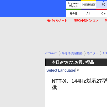
モバイルノート
NUC/小型パソコン
M
SSD
キーボード
マウス
PC Watch
半導体/周辺機器
モニター
AO
本日みつけたお買い得品
Select Language
▼
NTT-X、144Hz対
供