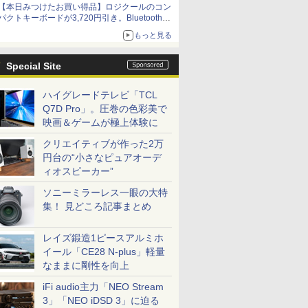
【本日みつけたお買い得品】ロジクールのコン
パクトキーボードが3,720円引き。Bluetoothで3
台接続対応
もっと見る
Special Site
ハイグレードテレビ「TCL
Q7D Pro」。圧巻の色彩美で
映画＆ゲームが極上体験に
クリエイティブが作った2万
円台の“小さなピュアオーデ
ィオスピーカー”
ソニーミラーレス一眼の大特
集！ 見どころ記事まとめ
レイズ鍛造1ピースアルミホ
イール「CE28 N-plus」軽量
なままに剛性を向上
iFi audio主力「NEO Stream
3」「NEO iDSD 3」に迫る