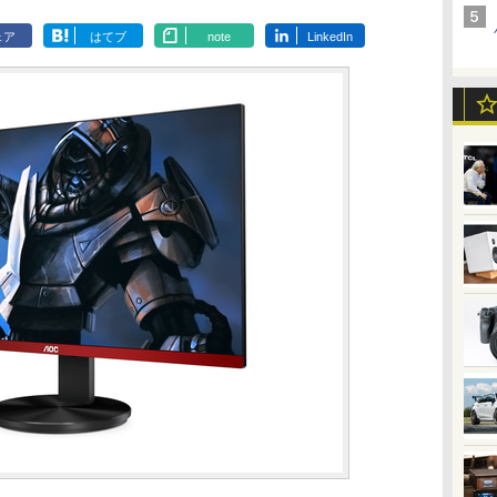
ェア
はてブ
note
LinkedIn