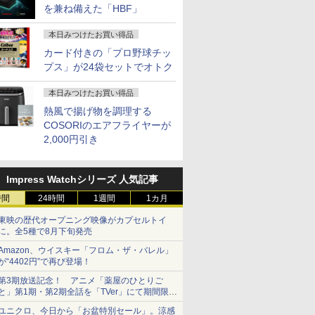
を兼ね備えた「HBF」
本日みつけたお買い得品
カード付きの「プロ野球チッ
プス」が24袋セットでオトク
本日みつけたお買い得品
熱風で揚げ物を調理する
COSORIのエアフライヤーが
2,000円引き
Impress Watchシリーズ 人気記事
時間
24時間
1週間
1カ月
東映の歴代オープニング映像がカプセルトイ
に。全5種で8月下旬発売
Amazon、ウイスキー「フロム・ザ・バレル」
が“4402円”で再び登場！
第3期放送記念！ アニメ「薬屋のひとりご
と」第1期・第2期全話を「TVer」にて期間限定
で順次無料配信開始
ユニクロ、今日から「お盆特別セール」。涼感