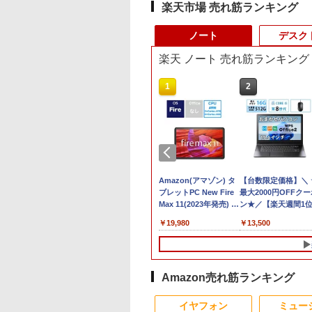
楽天市場 売れ筋ランキング
ノート
デスク
楽天 ノート 売れ筋ランキング
10
1
2
2,500円OFF&P2倍
中古ノートパソコン イ
Amazon(アマゾン) タ
【台数限定価格】＼ 
8世代 office付き
ンテル Celeron Core
ブレットPC New Fire
最大2000円OFFク
天1位 三冠獲得｜
i5 Windows11 Pro
Max 11(2023年発売) グ
ン★／【楽天週間1
特典付き｜最大
Office 2024付き メモ
レー B0B2SD8BVX
中古 ノートパソコン
,800
￥11,980
￥19,980
￥13,500
日保証｜Core i5 第
リ4GB/8GB/16GB選択
［11型 /Wi-Fiモデル /
古ノートpc/第8世代
代｜中古ノートパ
可 SSD128GB/1TB選
ストレージ：64GB］
office付き/SSD 512
ン Windows11
択可 15.6型 テンキー
B0B2SD8BVX [振込不
メモリ16GB/Core i5
ice付き｜15.6型 テ
ビジネス 在宅勤務 学
可]
8世代/ノートパソコ
ー付き｜ノートパ
生向け 初期設定不要
Windows11/おまか
Amazon売れ筋ランキング
ンWindows11 第8
店長おまかせ中古厳選
パソコン/WIFI/激安
10
10
1
1
1
2
2
2
｜ノートパソコン
ノートPC ノート パソ
ソコン/15.6インチ 
イヤフォン
ミュー
ソコン｜PC｜中古
コン 中古PC 在宅ワー
ノートPC