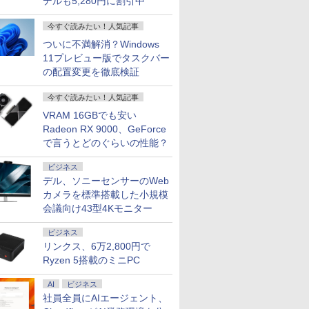
デルも5,280円に割引中
今すぐ読みたい！人気記事
ついに不満解消？Windows
11プレビュー版でタスクバー
の配置変更を徹底検証
7
8
9
10
今すぐ読みたい！人気記事
VRAM 16GBでも安い
Radeon RX 9000、GeForce
で言うとどのぐらいの性能？
ビジネス
天1位！】
Xiaomi シャオミ
福袋機種店長お任せ
超得2,500円OFF&P2倍
中古ノート
デル、ソニーセンサーのWeb
ン 新品第
REDMI Pad 2
【CPU 第12世代 第11
｜第8世代 office付き
ンテル Cele
カメラを標準搭載した小規模
搭載ノート
6+128GB ラベンダーパ
世代 第10世代 第8世代
｜楽天1位 三冠獲得｜
i5 Window
会議向け43型4Kモニター
付きノートパ
ープル 11型Androidタ
Core i5 選べる】【13.3
豪華特典付き｜最大
Office 2
￥29,981
￥25,990
￥29,800
￥11,980
者向け
ブレット
インチ 15.6インチ 選べ
180日保証｜Core i5 第
リ4GB/8G
ビジネス
 初期設定
6GB/128GB/WiFi
る 】【メモリー16GB
8世代｜中古ノートパ
可 SSD12
リンクス、6万2,800円で
 zoom
VHU5864JP
8GB 選べる】【SSD
ソコン Windows11
択可 15.
Ryzen 5搭載のミニPC
 14.1
512GB 256GB 選べ
office付き｜15.6型 テ
ビジネス 
eron メモ
る】【Windows11 &
ンキー付き｜ノートパ
生向け 初
TB(最大)
AI
ビジネス
Win10 選べる】 【中古
ソコンWindows11 第8
店長おまか
7
7
8
8
7
9
9
10
10
リービジ
パソコン中古PC】
世代｜ノートパソコン
ノートPC 
社員全員にAIエージェント、
プレゼント
Webカメラ付き 無線
｜パソコン｜PC｜中古
コン 中古P