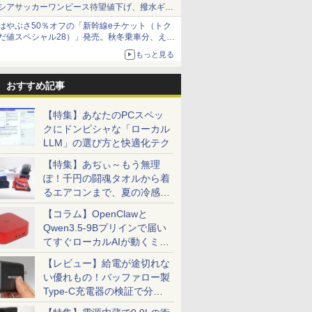
シアサッカーワンピース待望値下げ、撥水ギア
ショーツは1990円に
はやぶさ50％オフの「新幹線eチケット（トク
だ値スペシャル28）」発売。秋冬乗車分、えき
ねっと限定
もっと見る
おすすめ記事
【特集】あなたのPCスペッ
クにドンピシャな「ローカル
LLM」の選び方と快適化テク
【特集】あぢぃ～もう無理
ぽ！千円の闘魂タオルから着
るエアコンまで、夏の冷感グ
ッズ一挙紹介
【コラム】OpenClawと
Qwen3.5-9Bプリインで届い
てすぐローカルAIが動くミニ
PC「SER9 Pro」
【レビュー】給電が途切れな
い優れもの！バッファロー製
Type-C充電器の検証で分か
ったこと