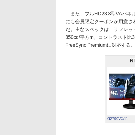
また、フルHD23.8型VAパネル(1
にも会員限定クーポンが用意されて
だ。主なスペックは、リフレッシュ
350cd/平方m、コントラスト比3500:
FreeSync Premiumに対応する
N
G2790VX/11