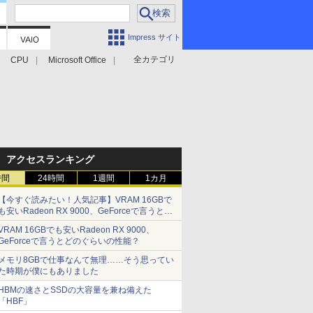
Impress サイト
全カテゴリ
CPU
Microsoft Office
アクセスランキング
時間
24時間
1週間
1カ月
【今すぐ読みたい！人気記事】VRAM 16GBで
も安いRadeon RX 9000、GeForceで言うとど
のぐらいの性能？ - PC Watch
VRAM 16GBでも安いRadeon RX 9000、
GeForceで言うとどのぐらいの性能？
メモリ8GBで仕事なんて無理……そう思ってい
た時期が僕にもありました
HBMの速さとSSDの大容量を兼ね備えた
「HBF」