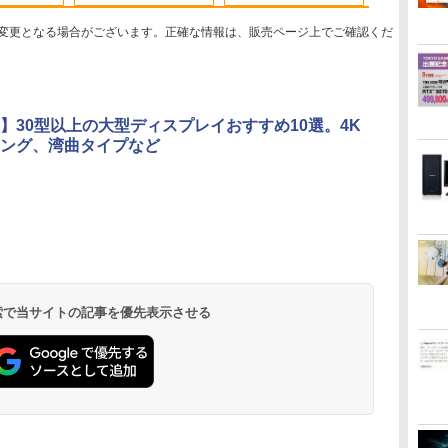
コン
学生向け
変更となる場合がございます。正確な情報は、販売ページ上でご確認くだ
帯
ル
り速
【期間限定5%OFFクー
ちいかわ なんか小さ
【全品最大2500円OFF
モニター 21.5イン
SWAN-白鳥ー完結記念
【マラソン値引中！国
【2026年最新改良版・
Livly Island 公式ガイ
【公式・直販】デスク
【展示品・代引
マウスコンピ
オレンジページ 
】30型以上の大型ディスプレイおすすめ10選。4K
ー
2巻
ポン 8/12 10時まで】
くてかわいいやつ（7）
クーポン】【第8世代 i7
チ/23.8インチ/27イン
プレミアムセット [ 有
内組立の 新品】新品
高級金属製】【タッチ
ドブック4 心が重なる
トップパソコン PC 新
LAVIE A23 A
15．6型 IPS
10/17号増
ング、湾曲タイプなど
S
モニター 27インチ
（ワイドKC） [ ナガノ
高性能ビジネス PC】
チ フルhd 高画質
吉 京子 ]
デスクトップPC デス
選択】モバイルモニタ
リヴリーの世界 [ ココ
品 Lenovo
16GB/ SSD
HD モバイル
[雑誌]
チ
100Hz FHD VAパネル
]
Core i7 第8世代 Dell
100Hz VA ノングレア
クトップパソコン ビジ
ー 15.6インチ タッチパ
ネ株式会社 ]
ThinkCentre neo 50q
iiyama ブラ
￥13,980
￥1,375
￥41,999
￥11,980
￥21,534
￥62,795
￥14,580
￥3,080
￥134,800
￥164,800
￥15,000
￥1,689
TB/USB
能
拡張
スピーカー搭載 ブルー
OptiPlex 3060 SFF
非光沢 スピーカー内蔵
ネス Ryzen5 5600GT
ネル ワイヤレス接続
Tiny Gen 5 Core i5 メ
P1671HSC-B
.
Anker Soundcore
見知らぬ糸
by Amazon 炭酸水
ONE PIECE モノクロ
【2026年アップグレ
On My Road
by Amazon 天然水
HUNTER×HUNTER
Xiaomi シャオミ
On My Road
【Amazon.co.jp限
スーパーの裏でヤニ吸
ライト軽減 ノングレア
Office付き Win11 メモ
3年保証 ディスプレイ
Windows10 11
電池内蔵 自立スタンド
モリ 16GB SSD
[P1671HSCB1
Liberty 5 ミッドナイ
ラベルレス 500ml
版 115 (ジャンプコミ
ード版】AOKIMI ワ
(Stadium ver.)
ラベルレス 2L×9本
モノクロ版 39 (ジャ
REDMI Buds 8 Lite ワ
(Stadium ver.)
定】 伊藤園 磨かれ
うふたり 9巻 (デジタル
持
作
タイプ 壁掛け対応 省ス
リ16GB/32GB
パソコンモニター PC
SSD256GB メモリ
モバイルモニター スタ
256GB 512GB 選択可
【RNH】
￥250
トブラック
×24本 強炭酸水 ペッ
ックスDIGITAL)
イヤレスイヤホン
ンプコミックス
イヤレスイヤホン
て、澄みきった日本の
版ビッグガンガンコミ
レ
出
ペース 角度調整 高視野
SSD256GB/512GB/1TB
モニター フルハイビジ
16GB 1年保証 激安 ゲ
ンド ゲーミングモニタ
Windows11 Home
￥250
￥1,117
￥250
水
トボトル 500ミリリ
bluetooth イヤホン
DIGITAL)
Bluetooth 5.4 ノイズ
水 2L 8本 ラベルレス [
ックス)
 テ
角 178° Adaptive-Sync
USB3.0 WIFI子機付
ョン 21インチ 液晶モ
ーム ゲーミングパソコ
ー 1080PフルHD 高画
Pro 選択可 Microsoft
￥14,990
￥1,625
￥594
￥1,964
￥572
￥3,480
￥998
￥810
ットル (Smart
V12 小型軽量 ブルー
キャンセリング ANC
ケース ] [ 水 ] [ ペット
応
音
対応 MAXZEN
DVD HDMI DisplayPort
ニター アイリスオーヤ
ン ゲーミングPC マイ
質 デュアルモニター
Office 2024搭載可能
Basic)
トゥースHi-Fi 最大
36時間再生
ボトル ] [ 箱買い ] [ ス
子
MJM27CH02-F100
2画面出力 中古パソコン
マ DT-JF *
ンクラフト ヴァロラン
サブモニター ポータブ
送料無料 1年 3年 保証
36時間再生 ぶるーと
トック ] [ 水分補給 ]
線
pc デスクトップPC 本
ト 原神 eスポーツ お
ルモニター 選べる9パ
選択可【NortonP】
 検索で当サイトの記事を優先表示させる
ゅーす コードレス
 省電
体
しゃれ 入門用 本体の
ータン
ENCノイズキャンセ
け
み
リング 自動ペアリン
グ Type-C充電 マイ
ク付き 防水 タッチ式
音量調整 スポーツ/通
勤/通学/WEB会議(ホ
ワイト)