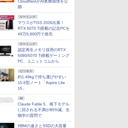
CloudflareがAI業務環境を公
Wi-Fi付き Office付き
PC
ク オフィ
開
ゲーミング
マウスがTGS 2026出展！
RTX 5070 Ti搭載の記念PCを
不可】 NEC 23.8型 デスクトップパソコン
ューター
2026
MAXZEN モニター 27
STAR WARS マンダロ
モバイル式ゲーミング
ハヤブサ消防団 森へ
【短納期】【公式・直販】ゲーミング デスク
【期間限定5%OFFク
100日後に英語がもの
JAPANNE
ゼンリン住
49万9,800円で発売
2365 Windows 11/ Ryzen 7 7730U / メモリ
方式 フル
刊＜グレー＞
インチ 144Hz WQHD
リアンとグローグー [
モニター モバイルモニ
つづく道 【電子書籍】
ン PC 新品 Lenovo LOQ Tower 26ADR10 Ge
ーポン 8/12 10時ま
になる1日10分 ネイ
チ IPSパ
判 千葉県
512GB/ Office付き/ ファインブラック
モニター
FastIPS HDMI2.0
ジェフリー・ブラウン
ター 18.5インチ 100Hz
[ 池井戸潤 ]
5050 AMD Ryzen 7 8745HX メモリ 16GB SS
で】 ゲーミングモニタ
ティブ英語書き写し [
165Hz/1m
2（西） 
ゲーミング
ック
DP1.4 sRGB100％ フ
]
高速応答 ディスプレイ
Windows11 送料無料 1年保証【NortonP】
ー モニター 27インチ
ブレット・リンゼイ ]
応 フルHD(1
202602 12
認定再生メモリ採用のRTX
￥15,980
￥1,870
￥16,990
￥2,200
￥219,800
￥18,780
￥1,980
￥17,980
￥31,680
1J
リッカーレス ブルーラ
大画面 ゲーミングモニ
180Hz 180hz WQHD
解像度 ゲ
5080/5070 Ti搭載ゲーミング
J]
イトカット 非光沢
ター 1080P IPS液晶パ
フリッカーレス 27型
ター(ピンク)
PC、ユニットコムから
Adaptive-Sync
ネル 自立スタンド サブ
ブルーライトカット ノ
IPS238G1
MJM27IC03-Q144 マク
モニター 100%sRGB
ングレア HDMI
HDMI DP 
ビジネス
スゼン xp10n
FreeSync HDR Type-C
Adaptive-Sync ブラッ
HDR PS5
約1.49kgで持ち運びやすい
HDMI テレワーク
ク MAXZEN
HD:120H
MGM27IC02 マクスゼ
整 ピボット
15.6型ノート「Aspire Lite
ン
HDMIケー
15」
ワイト)【
AI
Claude Fable 5、格下モデル
に回される不満が85%減。生
物学の質問で
HBMの速さとSSDの大容量