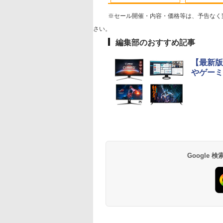
ク オフィス 中古
※セール開催・内容・価格等は、予告なく
さい。
編集部のおすすめ記事
式・直販】ゲーミング デスクトップパソコ
間限定5%OFFク
0日後に英語がもの
JAPANNEXT 23.8イン
ゼンリン住宅地図 B4
【★最大100%ポイン
【中古良品】【安心保
おしりたんていファイ
【タッチ式選べる 携
[新品]ドラゴンボー
「3500U/4300Uよ
【最新版
vo LOQ Tower 26ADR10 GeForce RTX
 8/12 10時ま
る1日10分 ネイ
チ IPSパネル搭載
判 千葉県 船橋市
ト】【Win11正式対応】
証】Princeton 21.5型
ル（既刊15巻） （0）
式】モバイルモニタ
[新書版/新装版](1-4
い」 NiPoGi ミニpc
やゲーミ
en 7 8745HX メモリ 16GB SSD 512GB
 ゲーミングモニタ
ブ英語書き写し [
165Hz/1ms(MPRT)対
2（西） 発行年月
富士通 ESPRIMO D588/
ワイドカラー液晶ディ
14インチ フルHD IP
全巻) 全巻セット
Ryzen Embedded
￥19,800
送料無料 1年保証【NortonP】
モニター 27インチ
ット・リンゼイ ]
応 フルHD(1920×1080)
202602 12204B11L
第8世代 Corei5/メモ
スプレイ PTFWDE-
パネル 非光沢 タッ
R2544初登場
,780
980
￥17,980
￥31,680
￥29,800
￥4,050
￥11,999
￥20,328
￥33,800
Hz 180hz WQHD
解像度 ゲーミングモニ
リ:8GB/16GB/32GB/SSD:256GB/512GB/1
22W / PTFBDE-22W ブ
式/非タッチ式選択可
8GB+256GB 4TB
Anker Soundcore
BRUCE WAYNE feat.
【Amazon.co.jp限
薬屋のひとりごと 17
Anker Soundcore
BRUCE WAYNE feat
by Amazon 天然水
異世界居酒屋「の
ッカーレス 27型
ター(ピンク) JN-
3.1/DP/DisplayPort/DVI/Wi-
ラック/ ホワイト色 ス
Type-C対応 HDMI
可 mini pc
P40i オフホワイト
Flo Milli, ATL Jacob
定】 い・ろ・は・す
巻 (デジタル版ビッグ
P31i ブラック
Flo Milli, ATL Jacob
ラベルレス 500ml
ぶ」(22) (角川コミッ
ーライトカット ノ
IPS238G165F-HSP-PK
fi/2画面出
ピーカー搭載 プリンス
VESA対応 モニター 
Windows11 Pro 動
[Explicit]
2L PET ラベルレス
ガンガンコミックス)
[Explicit]
×24本 富士山の天然
クス・エース)
レア HDMI
HDMI DP sRGB:100%
力/Windows11/Windows10/Office/
トン
ち運び サブディスプ
より高速 4K×3画面
￥7,990
￥5,990
×8本
水 バナジウム含有 
ptive-Sync ブラッ
HDR PS5 フル
中古 デスクトップ デス
イ デュアルモニター
力 ミニパソコン
￥250
￥1,112
￥770
￥250
￥1,380
￥832
ミネラルウォーター
MAXZEN
HD:120Hz接続 高さ調
クトップPC
レワーク ミニPC対
HDMI2.0+DP1.4 静
ペットボトル 静岡県
M27IC02 マクスゼ
整 ピボット(縦回転)
EVICIV
性 小型pc 豊富な端
産 500ミリリットル
HDMIケーブル同梱(ホ
Type-C USB3.2 有
(Smart Basic)
Google
ワイト)【2年保証】
LAN WIFI5/BT4.2
力 オフィス/学習向
P2