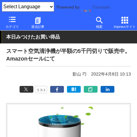
Powered by
Translate
PC Watch
半導体/周辺機器
その他
カテゴリ
過去記事
検索
Impressサイト
本日みつけたお買い得品
スマート空気清浄機が半額の5千円切りで販売中。
Amazonセールにて
影山 巧
2022年4月8日 10:13
リスト