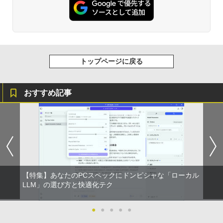
トップページに戻る
おすすめ記事
【特集】あなたのPCスペックにドンピシャな「ローカル
LLM」の選び方と快適化テク
●
●
●
●
●