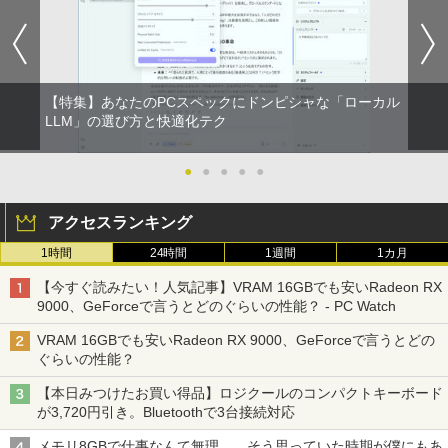
【特集】あなたのPCスペックにドンピシャな「ローカル
LLM」の選び方と快適化テク
●
●
●
●
●
アクセスランキング
1時間
24時間
1週間
1カ月
【今すぐ読みたい！人気記事】VRAM 16GBでも安いRadeon RX
9000、GeForceで言うとどのぐらいの性能？ - PC Watch
VRAM 16GBでも安いRadeon RX 9000、GeForceで言うとどの
ぐらいの性能？
【本日みつけたお買い得品】ロジクールのコンパクトキーボード
が3,720円引き。Bluetoothで3台接続対応
メモリ8GBで仕事なんて無理……そう思っていた時期が僕にもあ