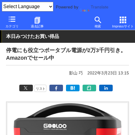
Powered by
Translate
PC Watch
半導体/周辺機器
アクセサリ
モバイルバッテリ
カテゴリ
過去記事
検索
Impressサイト
本日みつけたお買い得品
停電にも役立つポータブル電源が2万3千円引き。
Amazonでセール中
影山 巧
2022年3月23日 13:15
リスト