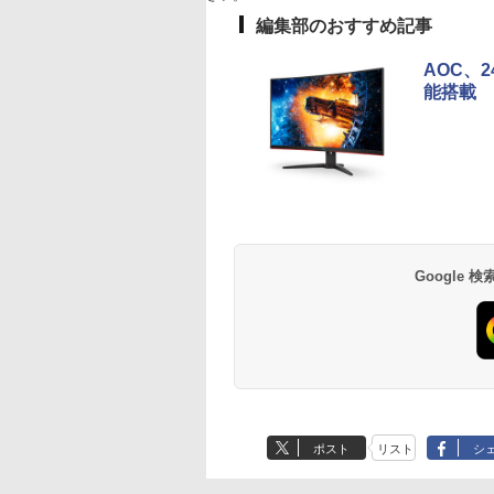
編集部のおすすめ記事
まんが学習シリー
学校ER 子どもの急
道路橋示方書・同解説
【 限定生産・特典つ
AOC、2
日本の歴史 全16
病・けが、そのときど
II 鋼部材・鋼上部構造
】YUZURU2027 羽
能搭載
別巻5冊定番セット
う考え、どう動くか [
編（令和7年10月） [ 公
結弦カレンダー卓上
山本 博文 ]
関根一朗 ]
益社団法人 日本道路
[ 能登 直 ]
,760
￥3,300
￥18,260
￥2,750
協会 ]
Anker Soundcore
BRUCE WAYNE feat.
by Amazon 天然水
薬屋のひとりごと 17
Anker Soundcore
BRUCE WAYNE feat
【Amazon.co.jp限
異世界居酒屋「の
P42i (Bluetooth 6.1)
Flo Milli, ATL Jacob
ラベルレス 500ml
巻 (デジタル版ビッグ
P31i ピンク
Flo Milli, ATL Jacob
定】 い・ろ・は・す
ぶ」(22) (角川コミッ
【完全ワイヤレスイ
[Explicit]
×24本 富士山の天然
ガンガンコミックス)
[Explicit]
2L PET ラベルレス
クス・エース)
￥5,990
ヤホン/ウルトラノイ
水 バナジウム含有 水
×8本
￥9,990
￥250
￥1,380
￥770
￥250
￥1,112
￥832
ズキャンセリング 3.5
ミネラルウォーター
/ マルチポイント接続
ペットボトル 静岡県
/ 最大40時間再生 / コ
産 500ミリリットル
ンパクト形状/持ち運
(Smart Basic)
Google
びに便利 / IP55 防塵
防水位規格/PSE技術
基準適合】パープル
ポスト
リスト
シ