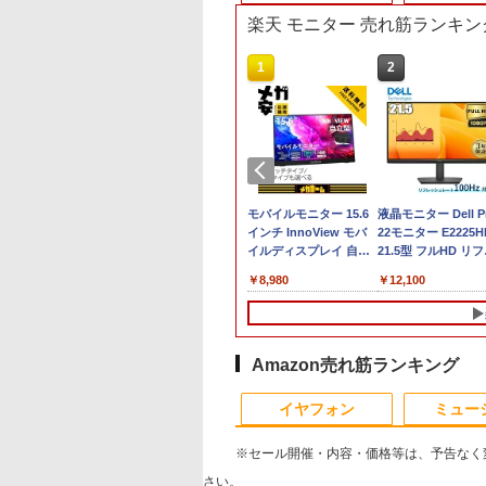
楽天 モニター 売れ筋ランキン
4
10
10
1
1
1
2
2
2
tation Xeon
無料 MOUSE
ANNEXT 23.8イン
「楽天ランキング1位」 デス
中古美品 Apple Mac
【ECサイト限定】
■新品■Panasonic
Mouse Computer MPro-
モバイルモニター 15.6
【8/05.8/10限定！お
液晶モニター Dell P
【正規永久版Of
.4GHz(12スレ
PUTER X4-
IPSパネル搭載
クトップパソコン
Mini A1993 (Late-
JAPANNEXT 15.6イン
Let's note CF-SZ5
S230【第11世代Core i5
インチ InnoView モバ
い物マラソン×5のつ
22モニター E2225H
OEM Key AC
32GB
CEZAR-L
Hz/1ms(MPRT)対
Windows11 Office付き パソ
2018) / macOS 15
チ IPSパネル搭載 フル
CF-SZ6 CF-SV1 CF-
11400/メモリ
イルディスプレイ 自立
日｜ポイント最大49.
21.5型 フルHD リ
pc AMD R5 
uadro
dows11 64bit
ルHD(1920×1080)
コン 新品｜インテル 第14世
Sequoia (正規版
HD(1920×1080)解像度
SV2 CF-SV7 CF-SV8
32GB(DDR4)/SSD256GB/HDD500GB/Win1
型 1920*1080 FHD ポー
倍】【超美品・本体
ッシュレート 100H
DDR4 512SSD
,800
,980
￥45,700
￥40,990
￥19,770
￥4,620
￥42,800
￥8,980
￥12,199
￥12,100
￥79,980
RW
en5 5560U WEBカ
度 ゲーミングモニ
代 Core i5-4590 i5 i7-14700F
Windows11追加可能)/
モバイルモニター(ホワ
CF-SV9 日本語キーボ
【中古/送料無料】※沖縄・離
タブルモニター IPS液晶
み・充電コード あり
VESA 対応 HDMI
Windows11P
 64bit 【中
 メモリー16GB 高
(イエロー) JN-
｜ SSD 256GB～2TB｜メモ
高性能CPU 第8世代
イト) JN-MD-Ei156F2-
ード
島を除く
パネル 薄型 軽量 持ち運
2023モデル Lenovo
DisplayPort VGA
4.3GHz mini 
5】
SD256GB 無線
238G165F-HSP-YE
リ 8～64GB DDR4/5｜ デス
Intel Core i7 i5 i3 選択
W miniHDMI USB-C
び 壁掛けに対応
14型 14e
ター 液晶 液晶モニ
容量拡大可能 
N A4サイズ 14イン
I DP sRGB:100%
クトップPC 2年保証 激安 高
可能/ メモリー容量
自立式キックスタンド
Switch/PS3/PS4/PS5/Xbox
Chromebook Gen 3
ー 液晶ディスプレ
4K@60Hz 
フルHD液晶 中古ノ
 PS5 フル
性能 ゲーム 本体のみ PC 高
32GB 16GB 8GB 選択
搭載 フェルトケース同
One/PC/スマ
(第14世代Intel N100/
デル 21.5インチ パ
ミニパソコン 6C
Amazon売れ筋ランキング
パソコン 中古 パ
:120Hz接続 高さ調
スペッ 初期設定済み
可能/ NVMe SSD 1TB
梱 【2年保証】 PCモニ
ホ/USBType-C/標準
メモリ4GB/
コンモニター 新品
10
1
2
ン【30日保証】
ピボット(縦回転)
512GB 256GB 容量選
ター 液晶モニター パ
HDMI対応【選べる種
eMMC64GB/ 無線
イヤフォン
ミュー
2974
MIケーブル同梱(ホ
択可能/ 無線 税込送料
ソコンモニター ジャパ
類】タッチ/ケース付
LAN/フル
ト)【2年保証】
無料 あす楽対応 当日
ンネクスト
き/4Kタイプ
HD1920*1080/ 5G
※セール開催・内容・価格等は、予告なく
発送
Softbank/ Webカメ
ラ)【送料無料】
さい。