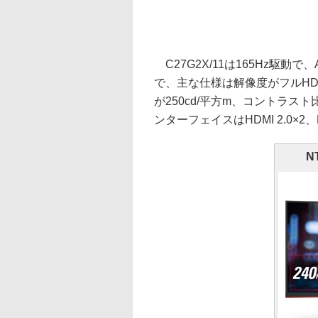
C27G2X/11は165Hz駆動で、A
で、主な仕様は解像度がフルHD、
が250cd/平方m、コントラスト
ンターフェイスはHDMI 2.0×2、Di
N