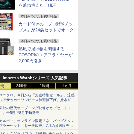
を兼ね備えた「HBF」
ンフロ]シャ
施設基準パーフェクト
本日みつけたお買い得品
[新品]ドカベン[新装版]
角川まんが学習シリー
学校ER 
ロンティ
ブック 2026年度版 [
(1-14巻 最新刊) 全巻セ
ズ 日本の歴史 全16
病・けが、
カード付きの「プロ野球チッ
新刊) + オ
一般社団法人日本施設
ット
巻+別巻5冊定番セット
う考え、ど
プス」が24袋セットでオトク
OX付 全
基準管理士協会 ]
[ 山本 博文 ]
関根一朗 ]
￥22,000
￥23,100
￥23,760
￥3,300
本日みつけたお買い得品
熱風で揚げ物を調理する
COSORIのエアフライヤーが
2,000円引き
Impress Watchシリーズ 人気記事
時間
24時間
1週間
1カ月
ユニクロ、今日から「お盆特別セール」。涼感
シアサッカーワンピース待望値下げ、撥水ギア
ショーツは1990円に
東映の歴代オープニング映像がカプセルトイ
に。全5種で8月下旬発売
カルディ、オンライン限定「ネコバッグ＆タン
ブラーセット」を一般販売。7月の抽選販売の
当選無効分
はやぶさ50％オフの「新幹線eチケット（トク