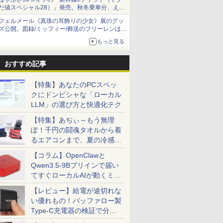
だ値スペシャル28）」発売。秋冬乗車分、えき
ねっと限定
フェルメール《真珠の耳飾りの少女》展のグッ
ズ公開。図録/ミッフィー/葬送のフリーレンほ
か、注目ブランドコラボが実現
もっと見る
おすすめ記事
【特集】あなたのPCスペッ
クにドンピシャな「ローカル
LLM」の選び方と快適化テク
【特集】あぢぃ～もう無理
ぽ！千円の闘魂タオルから着
るエアコンまで、夏の冷感グ
ッズ一挙紹介
【コラム】OpenClawと
Qwen3.5-9Bプリインで届い
てすぐローカルAIが動くミニ
PC「SER9 Pro」
【レビュー】給電が途切れな
い優れもの！バッファロー製
Type-C充電器の検証で分か
ったこと