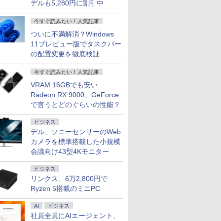
デルも5,280円に割引中
今すぐ読みたい！人気記事
ついに不満解消？Windows
11プレビュー版でタスクバー
の配置変更を徹底検証
今すぐ読みたい！人気記事
VRAM 16GBでも安い
Radeon RX 9000、GeForce
で言うとどのぐらいの性能？
ビジネス
デル、ソニーセンサーのWeb
カメラを標準搭載した小規模
会議向け43型4Kモニター
ビジネス
リンクス、6万2,800円で
Ryzen 5搭載のミニPC
AI
ビジネス
社員全員にAIエージェント、