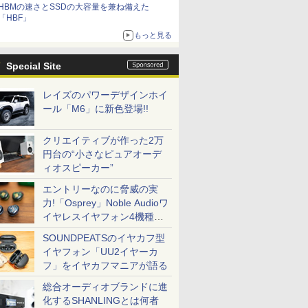
HBMの速さとSSDの大容量を兼ね備えた
「HBF」
もっと見る
Special Site
レイズのパワーデザインホイ
ール「M6」に新色登場!!
クリエイティブが作った2万
円台の“小さなピュアオーデ
ィオスピーカー”
エントリーなのに脅威の実
力!「Osprey」Noble Audioワ
イヤレスイヤフォン4機種を
一気に聴く
SOUNDPEATSのイヤカフ型
イヤフォン「UU2イヤーカ
フ」をイヤカフマニアが語る
総合オーディオブランドに進
化するSHANLINGとは何者