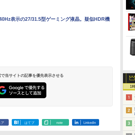
き
[新品]ブラッククロー
[9月上旬より発送予定]
天は赤い河のほとり 全
[新品][シャ
40Hz表示の27/31.5型ゲーミング液晶。疑似HDR機
生
バー (1-38巻 全巻) 全巻
[新
28巻完結セット【中
ングリラ・フ
版
セット
品]HUNTER×HUNTER
古】
ア (1-27巻 最
ハンター×ハンター (1-
リジナル収納B
￥18,788
￥19,096
￥19,500
￥21,417
39巻 最新刊) 全巻セッ
巻セット
.
Anker Soundcore
見知らぬ糸
by Amazon 天然水
ONE PIECE モノクロ
【2026年アップグレ
On My Road
by Amazon 炭酸水
HUNTER×HUNTER
Xiaomi シャオミ
On My Road
【Amazon.co.jp限
スーパーの裏でヤニ吸
ト [入荷予約]
Liberty 5 ディープブ
ラベルレス 2L×9本
版 115 (ジャンプコミ
ード版】AOKIMI ワ
(Stadium ver.)
ラベルレス 500ml
モノクロ版 39 (ジャ
REDMI Buds 8 Lite ワ
(Stadium ver.)
定】 伊藤園 磨かれ
うふたり 9巻 (デジタル
￥250
ルー
ックスDIGITAL)
イヤレスイヤホン
×24本 強炭酸水 ペッ
ンプコミックス
イヤレスイヤホン
て、澄みきった日本の
版ビッグガンガンコミ
￥1,117
￥250
￥250
bluetooth イヤホン
トボトル 500ミリリ
DIGITAL)
Bluetooth 5.4 ノイズ
水 2L 8本 ラベルレス [
ックス)
￥14,990
￥594
￥1,964
￥1,625
￥572
￥3,480
￥998
￥810
V12 小型軽量 ブルー
ットル (Smart
キャンセリング ANC
ケース ] [ 水 ] [ ペット
トゥースHi-Fi 最大
Basic)
36時間再生
ボトル ] [ 箱買い ] [ ス
36時間再生 ぶるーと
トック ] [ 水分補給 ]
 検索で当サイトの記事を優先表示させる
ゅーす コードレス
ENCノイズキャンセ
リング 自動ペアリン
1
グ Type-C充電 マイ
ク付き 防水 タッチ式
音量調整 スポーツ/通
勤/通学/WEB会議(ホ
ワイト)
ェア
はてブ
note
LinkedIn