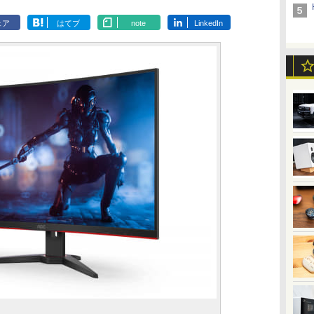
ェア
はてブ
note
LinkedIn