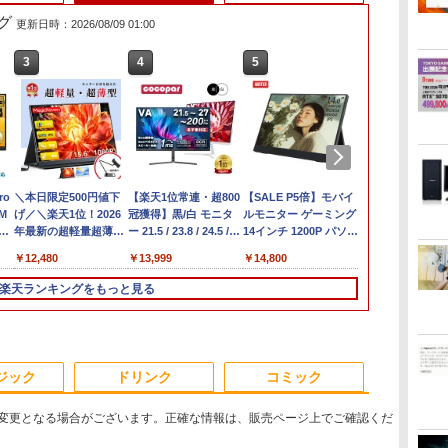
グ
更新日時：2026/08/09 01:00
3
3
3
4
4
4
5
5
6
1
6
買
ro
fice付き】
【★最大100%ポイン
＼本日限定500円値下
hp Z840 Workstation Xeon
【★最大100%ポイン
【楽天1位常連・超800
「楽天ランキング1位」 デス
【SALE P5倍】モバイ
ノートパソコン 14イ
FUJITSU LI
Mouse Compu
【1,000円
く
M
EMAGIC ミニ
ト】【第4世代 Corei7】
げ／＼楽天1位！2026
E5-2643 v3 3.4GHz(12スレ
ト】【新生活応援・
冠獲得】黒/白 モニタ
クトップパソコン
ルモニター ゲーミング
ンチ 新品 Windows11
U9311/F (2
S230【第11世代
イント最大31
5
フレ
7430U【16GB
富士通
年最新の超軽量超薄型
ッドCPUx2基) 32GB
2026】
ー 21.5 / 23.8 / 24.5 /
Windows11 Office付き パソ
14インチ 1200P パソコ
Pro Office搭載 日本語
ル) [ Windows
11400/メモリ
元！】モニター
1Pro/HDMI/DP/MousePro】
の
z
 M.2 2280】
LIFEBOOK/Core i7/メ
／モバイルモニター
500GB(SSD) Quadro
【Office2019H&B】
27型 240Hz/200Hz
コン 新品｜インテル 第14世
ン 高画質 WUXGA デ
キーボード メモリ
Office付き / 
32GB(DDR4)
チ 液晶ディ
￥24,999
￥12,480
￥80,200
￥14,999
￥13,999
￥45,700
￥14,800
￥29,800
￥29,700
￥42,800
￥16,979
】
ro 対応 最大
モ
15.6インチ フルHD 4K
M5000 DVD+-RW
【DVD×テンキー】富士
/180Hz/165Hz/100Hz
代 Core i5-4590 i5 i7-14700F
ィスプレイ PC ゲーム
8GB SSD 128GB
256GB / 8G
【中古/送料
WQHD(2560×
 モニ
pc WiFi6 SSD
リ:8GB/16GB/SSD:256GB/512GB/1TB/15.6
144Hz タッチパネル
Windows7 Pro 64bit 【中
通 LIFEBOOK A577/第
ゲーミングモニター
｜ SSD 256GB～2TB｜メモ
1年保証 軽量 薄型 非光
256GB 512GB 1TB
第11世代 Core
島を除く
144Hz VAパ
楽天ランキングをもっと見る
タ
小型pc
型 液晶/Wi-fi/DVD/USB
バッテリー内蔵 無線接
古】【20260625】
7世代 Core i5/メモ
1ms応答 pcモニター
リ 8～64GB DDR4/5｜ デス
沢 PS5 最新iPhone
Webカメラ WiFi
設定不要 Win
ーライト軽減
イ
静音 高速熱放散
3.0/Office/中古パソコ
続 12モデル選択 非光
リ:4GB/8GB/16GB/SSD:128GB/256GB/512GB/1TB/Wi-
パソコン モニター 非
クトップPC 2年保証 激安 高
VESA 内蔵スタンド
Bluetooth 選べるカラ
ライフブック 
FreeSync & 
ソ
12T BT5.2
ン/中古ノートパソコン/
沢 IPSパネル Type-C
fi/15.6
光沢 スピーカー内蔵
性能 ゲーム 本体のみ PC 高
180度 カバー付 ノング
ー 14型 薄型 軽量 初心
ノートパソコ
ポート オフ
中古ノート
HDMI 軽量 薄型 リモー
型/Office/HDMI/USB3.0/
HDR/Freesync/VESA
スペッ 初期設定済み
レア 液晶 IPSパネル
者 学習向け PC ピンク
パソコン
ュアルゲーミ
3
4
5
6
PC/Windows11
トワーク ディスプレイ
中古PC 中古ノートパソ
cocopar HG-238
USB-C HDMI WT-
シルバー 最短当日出荷
129%sRGB
ジック
ドリンク
コミック
持ち運び ポータブルモ
コ
140LP-BK
応 KTC H27T
ニター
ン/Windows11/Windows10
変更となる場合がございます。正確な情報は、販売ページ上でご確認くだ