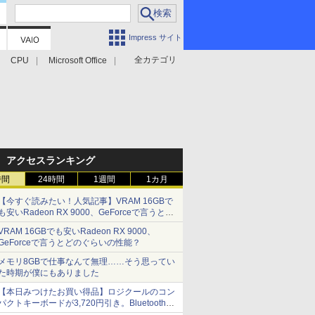
Impress サイト
全カテゴリ
CPU
Microsoft Office
アクセスランキング
時間
24時間
1週間
1カ月
【今すぐ読みたい！人気記事】VRAM 16GBで
も安いRadeon RX 9000、GeForceで言うとど
のぐらいの性能？ - PC Watch
VRAM 16GBでも安いRadeon RX 9000、
GeForceで言うとどのぐらいの性能？
メモリ8GBで仕事なんて無理……そう思ってい
た時期が僕にもありました
【本日みつけたお買い得品】ロジクールのコン
パクトキーボードが3,720円引き。Bluetoothで3
台接続対応