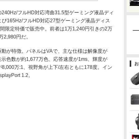
Cの240Hz/フルHD対応湾曲31.5型ゲーミング液晶ディ
および165Hz/フルHD対応27型ゲーミング液晶ディス
/期間限定特価で販売中。前者は1万1,240円引きの2万
万2,980円だ。
の高速駆動が特徴。パネルはVAで、主な仕様は解像度が
D)、表示色数が約1,677万色、応答速度が1ms、輝度が
お
が8,000万:1、視野角が上下/左右ともに178度。イン
ayPort 1.2。