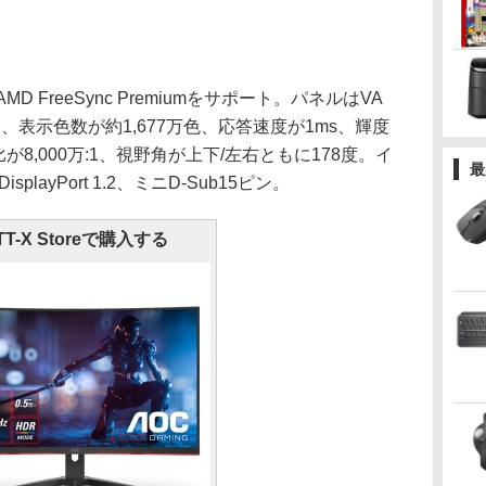
MD FreeSync Premiumをサポート。パネルはVA
表示色数が約1,677万色、応答速度が1ms、輝度
比が8,000万:1、視野角が上下/左右ともに178度。イ
最
splayPort 1.2、ミニD-Sub15ピン。
TT-X Storeで購入する