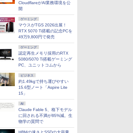
CloudflareがAI業務環境を公
開
7
7
2
8
8
3
9
9
4
10
10
ゲーミング
マウスがTGS 2026出展！
RTX 5070 Ti搭載の記念PCを
49万9,800円で発売
ゲーミング
認定再生メモリ採用のRTX
FEBOOK
ter MPro-
クーポン＋ポ
良品 フルHD 13.3イン
【1,000円クーポン＋ポ
5080/5070 Ti搭載ゲーミング
【正規永久版Office付き】
【展示品】 Lenovo ノ
Pixio PXC279 Wave ゲ
hp Z840 Workstation Xeon
送料無料 MOUSE
JAPANNEXT 23.8イン
「楽天ランキング
中古美品 Ap
【ECサイ
021年モデ
Core i5
.5%還
チ Lenovo ThinkPad
イント最大31.5%還
OEM Key ACEMAGIC ミニ
ートパソコン Ideapad
ーミングモニター 27イ
E5-2643 v3 3.4GHz(12スレ
COMPUTER X4-
チ IPSパネル搭載
クトップパソコ
Mini A1993
JAPANNE
PC、ユニットコムから
11 /
 27イン
X13 Gen1 (Type-
元！】モニター 24イン
pc AMD R5 7430U【16GB
Duet 560
ンチ FHD 300Hz Fast
ッドCPUx2基) 32GB
aR5CEZAR-L
165Hz/1ms(MPRT)対
Windows11 Of
2018) / m
チ IPSパ
SSD
/SSD256GB/HDD500GB/Win11Pro/HDMI/DP/MousePro】
スプレイ
20UG) / Windows11/
チ ゲーミングモニター
DDR4 512SSD M.2 2280】
Chromebook 13.3型
VA 湾曲 白 ホワイト 黒
500GB(SSD) Quadro
Windows11 64bit
応 フルHD(1920×1080)
コン 新品｜インテ
Sequoia
HD(1920
ビジネス
￥30,990
￥17,081
￥79,980
￥34,800
￥17,800
￥80,200
￥43,800
￥17,980
￥45,700
￥40,990
￥19,770
Bメモリ /
無料】※沖縄・離
1440)
高性能 AMD Ryzen 5-
sRGB 111% 色域ボリ
Windows11Pro 対応 最大
タッチパネル/
ブラック かわいい ゲー
M5000 DVD+-RW
Ryzen5 5560U WEBカ
解像度 ゲーミングモニ
代 Core i5-4590 
Windows
モバイルモ
約1.49kgで持ち運びやすい
i5] 初期
ネル ブル
4650u/ 16GB/ 爆速
ューム DC調光
4.3GHz mini pc WiFi6 SSD
Snapdragon 7c Gen2/
ム部屋 ディスプレイ ゲ
Windows7 Pro 64bit 【中
メラ メモリー16GB 高
ター(イエロー) JN-
｜ SSD 256G
高性能CPU
イト) JN-M
15.6型ノート「Aspire Lite
11 富士通
NVMe式256GB-SSD/
400cd/m² VESA対応
容量拡大可能 小型pc
メモリ 4GB/ eMMC
ーム モニター カーブ
古】【20260625】
速SSD256GB 無線
IPS238G165F-HSP-YE
リ 8～64GB DD
Intel Core
W miniHD
15」
中古 中古
G-Sync サ
カメラ/ 無線Wi-Fi6/
FreeSync & G-Sync ブ
4K@60Hz 静音 高速熱放散
128GB/ Chrome OS/
曲面 ピクシオ ps5 fps
LAN A4サイズ 14イン
HDMI DP sRGB:100%
クトップPC 2年
可能/ メ
自立式キッ
ン ノート
ィス＆カジ
Office付き Win11【中
ルーライト軽減
ミニパソコン 6C12T BT5.2
Officeなし/ アビスブル
pc
チ フルHD液晶 中古ノ
HDR PS5 フル
性能 ゲーム 本体
32GB 16
搭載 フェ
AI
ング対応
古ノートパソコン 中古
HDMI2.0*2 DP1.4*1
ー ストームグレー
ートパソコン 中古 パ
HD:120Hz接続 高さ調
スペッ 初期設定
可能/ NVMe
梱 【2年保
7
8
9
10
 高色域対
パソコン 中古PC】税
USB2.0 三年保証付き
Claude Fable 5、格下モデル
ソコン【30日保証】
整 ピボット(縦回転)
512GB 2
ター 液晶
27S
込送料無料 即日発送
H24F7
1852974
HDMIケーブル同梱(ホ
択可能/ 無
ソコンモニ
に回される不満が85%減。生
（Windows10も対応
ワイト)【2年保証】
無料 あす
ンネクスト
物学の質問で
可/ Win10）
発送
HBMの速さとSSDの大容量