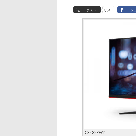
ポスト
リスト
シ
C32G2ZE/11