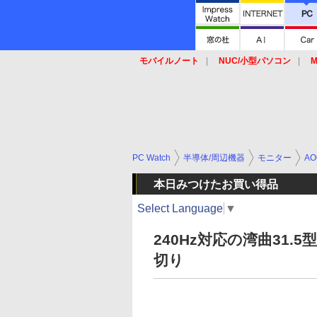
モバイルノート
NUC/小型パソコン
M
SSD
キーボード
マウス
PC Watch
半導体/周辺機器
モニター
AO
本日みつけたお買い得品
Select Language
▼
240Hz対応の湾曲31.
切り