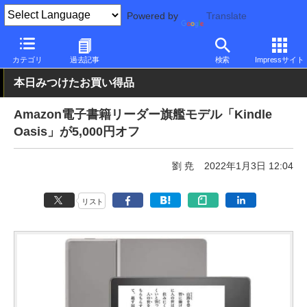
Powered by
Translate
PC Watch
パソコン/タブレット/スマートフォン
タブレット
そ
カテゴリ
過去記事
検索
Impressサイト
本日みつけたお買い得品
Amazon電子書籍リーダー旗艦モデル「Kindle
Oasis」が5,000円オフ
劉 尭
2022年1月3日 12:04
リスト