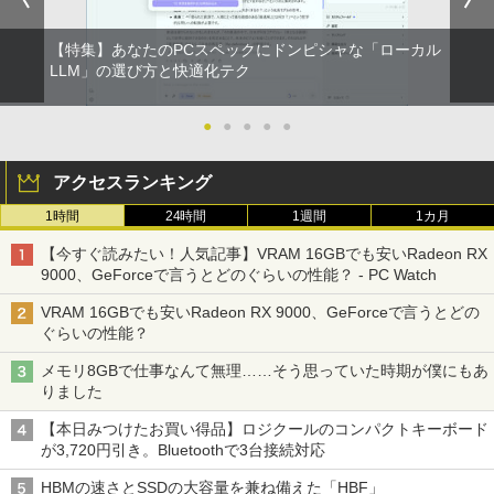
【特集】あなたのPCスペックにドンピシャな「ローカル
LLM」の選び方と快適化テク
●
●
●
●
●
アクセスランキング
1時間
24時間
1週間
1カ月
【今すぐ読みたい！人気記事】VRAM 16GBでも安いRadeon RX
9000、GeForceで言うとどのぐらいの性能？ - PC Watch
VRAM 16GBでも安いRadeon RX 9000、GeForceで言うとどの
ぐらいの性能？
メモリ8GBで仕事なんて無理……そう思っていた時期が僕にもあ
りました
【本日みつけたお買い得品】ロジクールのコンパクトキーボード
が3,720円引き。Bluetoothで3台接続対応
HBMの速さとSSDの大容量を兼ね備えた「HBF」