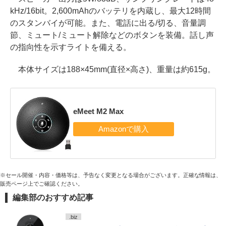
kHz/16bit。2,600mAhのバッテリを内蔵し、最大12時間
のスタンバイが可能。また、電話に出る/切る、音量調
節、ミュート/ミュート解除などのボタンを装備。話し声
の指向性を示すライトを備える。
本体サイズは188×45mm(直径×高さ)、重量は約615g。
eMeet M2 Max
※セール開催・内容・価格等は、予告なく変更となる場合がございます。正確な情報は、
販売ページ上でご確認ください。
編集部のおすすめ記事
.biz