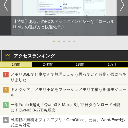
【特集】あなたのPCスペックにドンピシャな「ローカル
LLM」の選び方と快適化テク
●
●
●
●
●
アクセスランキング
1時間
24時間
1週間
1カ月
メモリ8GBで仕事なんて無理……そう思っていた時期が僕にもあ
りました
キオクシア、メモリ不足をフラッシュメモリで補う拡張モジュー
ル
一部Fable 5超え「Qwen3.8-Max」8月12日ダウンロード可能
に！Qwen3.8-27Bも順次
AI搭載の無料オフィスアプリ「GenOffice」公開。Word/Excel形
式にも対応