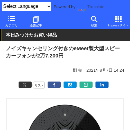
Powered by
Translate
PC Watch
半導体/周辺機器
アクセサリ
その他
カテゴリ
過去記事
検索
Impressサイト
本日みつけたお買い得品
ノイズキャンセリング付きのeMeet製大型スピー
カーフォンが2万7,200円
劉 尭
2021年9月7日 14:24
リスト