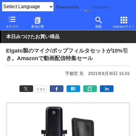
Powered by
Translate
PC Watch
半導体/周辺機器
その他
カテゴリ
過去記事
検索
Impressサイト
本日みつけたお買い得品
Elgato製のマイク/ポップフィルタセットが10%引
き。Amazonで動画配信特集セール
宇都宮 充
2021年8月30日 15:01
リスト