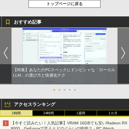
トップページに戻る
おすすめ記事
【特集】あなたのPCスペックにドンピシャな「ローカル
LLM」の選び方と快適化テク
●
●
●
●
●
アクセスランキング
1時間
24時間
1週間
1カ月
【今すぐ読みたい！人気記事】VRAM 16GBでも安いRadeon RX
9000、GeForceで言うとどのぐらいの性能？ - PC Watch