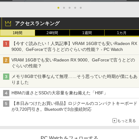
Xiaomi シャオミ REDMI Buds 8 Lite ワイヤ
￥2,009
￥13,800
レスイヤホン Bluetooth 5.4 ノイズキャンセ
￥6,470
●
●
●
●
●
リング ANC 36時間再生
￥3,480
アクセスランキング
【期間限定破格金額！】新生活 新古品 W
5
＼500円OFFクーポンあり！／ モバイル
5
in11搭載 パソコンノートパソコンoffice
1時間
24時間
1週間
1カ月
モニター 15.6インチ 1080PフルHD ディ
付き 初心者向けノートPC 初期設定済 1
スプレイ VESA対応 コスパ デュアルモニ
5.6型 インテル高速CPU ランダムで発送
【今すぐ読みたい！人気記事】VRAM 16GBでも安いRadeon RX
ター サブモニター ゲーミングモニター
メモリ4GB～ 高速SSD1TB 最大 フルHD
9000、GeForceで言うとどのぐらいの性能？ - PC Watch
ポータブルモニター 外付けモニター リモ
Webカメラ zoom 軽量薄型 無線 型番更
ートワーク IPS mini pc ミニPC 多デバ
新で在庫処分
VRAM 16GBでも安いRadeon RX 9000、GeForceで言うとどの
イス対応 ブラック
ぐらいの性能？
￥12,980
￥9,480
メモリ8GBで仕事なんて無理……そう思っていた時期が僕にもあ
りました
HBMの速さとSSDの大容量を兼ね備えた「HBF」
【本日みつけたお買い得品】ロジクールのコンパクトキーボード
が3,720円引き。Bluetoothで3台接続対応
もっと見る
PC Watch をフォローする