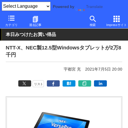
Powered by
Translate
PC Watch
パソコン/タブレット/スマートフォン
タブレット
Wi
カテゴリ
過去記事
検索
Impressサイト
本日みつけたお買い得品
NTT-X、NEC製12.5型Windowsタブレットが2万8
千円
宇都宮 充
2021年7月5日 20:00
リスト