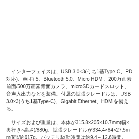
インターフェイスは、USB 3.0×3(うち1基Type-C、PD
対応)、Wi-Fi 5、Bluetooth 5.0、Micro HDMI、200万画素
前面/500万画素背面カメラ、microSDカードスロット、
音声入出力などを装備。付属の拡張クレードルは、USB
3.0×3(うち1基Type-C)、Gigabit Ethernet、HDMIを備え
る。
サイズおよび重量は、本体が315.8×205×10.7mm(幅×
奥行き×高さ)/880g、拡張クレードルが334.4×84×27.5m
m(同)/約617g。バッテリ駆動時間は約9.4～12.6時間。