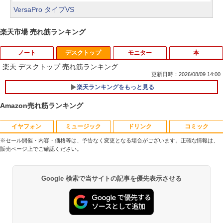
VersaPro タイプVS
楽天市場 売れ筋ランキング
ノート
デスクトップ
モニター
本
楽天 デスクトップ 売れ筋ランキング
更新日時：2026/08/09 14:00
楽天ランキングをもっと見る
【★最大100%ポイント】【大特価!訳あ
1
り!】富士通 LIFEBOOK A576/第6世代 C
Amazon売れ筋ランキング
ore i3/メモリ:4GB/SSD:128GB/15.6型液
晶/USB 3.0/VGA/HDMI/DVD/Office/中古
パソコン ノートパソコン Windows11 W
イヤフォン
ミュージック
ドリンク
コミック
富士通 Fujitsu 液晶モニター VL-17CST
ちいかわ なんか小さくてかわいいやつ
1
1
indows10
17インチ スクエア ホワイト LCD LEDバ
（1） （ワイドKC） [ ナガノ ]
※セール開催・内容・価格等は、予告なく変更となる場合がございます。正確な情報は、
ックライト SXGA 1280×1024 TNパネル
販売ページ上でご確認ください。
￥8,999
非光沢 ノングレア DVI VESA準拠 ディス
￥1,100
Anker Soundcore P40i オフホワイト
BRUCE WAYNE feat. Flo Milli, ATL Jacob
【Amazon.co.jp限定】 い・ろ・は・す 2L P
薬屋のひとりごと 17巻 (デジタル版ビッグガ
プレイ 【中古】
[Explicit]
ET ラベルレス ×8本
ンガンコミックス)
Google 検索で当サイトの記事を優先表示させる
￥7,990
￥2,750
￥250
￥1,112
￥770
【マラソンP5倍/10%オフクーポン】中古
2
ノートパソコン Windows11 Pro Office
羽生結弦（2027年1月始まりカレンダ
2
付き Panasonic Let's note CF-NX3 第4
ー）
世代 Core i5 メモリ8GB 高速SSD256GB
【超特価】厳選大手メーカー 液晶モニタ
2
12.1インチ Bluetoot WEBカメラ Wi-Fi