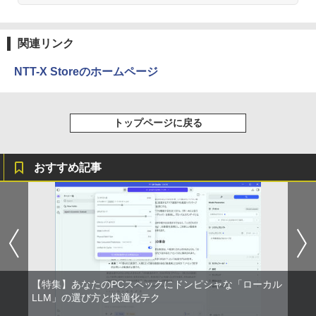
Anker Soundcore P31i ブラック
BRUCE WAYNE feat. Flo Milli, ATL Jacob
by Amazon 天然水 ラベルレス 500ml ×24本
異世界居酒屋「のぶ」(22) (角川コミックス・
ー シークレット 19インチワイド ノング
￥4,345
HDMI 初期設定済み 送料無料 90日保証
[Explicit]
富士山の天然水 バナジウム含有 水 ミネラル
エース)
レア VGA DELL NEC 等 液晶ディスプレ
ウォーター ペットボトル 静岡県産 500ミリリ
￥5,990
イ【中古】
￥9,800
ットル (Smart Basic)
￥250
￥832
関連リンク
￥3,100
￥1,380
杖と剣のウィストリア（16） （講談社コ
NTT-X Storeのホームページ
3
ミックス） [ 大森 藤ノ ]
中古パソコン | Lenovo | ThinkPad L57
3
Anker Soundcore Liberty 5 ミッドナイトブ
見知らぬ糸
ONE PIECE モノクロ版 115 (ジャンプコミッ
0 | Windows11 | ノートPC | 一年保証 |
ラック
クスDIGITAL)
by Amazon 天然水ラベルレス 2L×9本
￥594
モバイルモニター 15.6インチ InnoView
3
第7世代 | Core i5 7200U 2.5(～最大3.1)
￥250
モバイルディスプレイ 自立型 1920*1080
トップページに戻る
GHz | MEM:8GB | HDD:500GB | DVDマ
￥14,990
￥594
￥1,117
FHD ポータブルモニター IPS液晶パネル
ルチ | 無線LAN:あり | テンキー | Win11P
薄型 軽量 持ち運び 壁掛けに対応 Switc
ro64Bit | ACアダプター付属
h/PS3/PS4/PS5/Xbox One/PC/スマホ/U
おすすめ記事
SBType-C/標準HDMI対応【選べる種
ちいかわ なんか小さくてかわいいやつ
4
￥9,980
類】タッチ/ケース付き/4Kタイプ
【2026年アップグレード版】AOKIMI ワイヤ
On My Road (Stadium ver.)
HUNTER×HUNTER モノクロ版 39 (ジャンプ
（2） （ワイドKC） [ ナガノ ]
レスイヤホン bluetooth イヤホン V12 小型
コミックスDIGITAL)
by Amazon 炭酸水 ラベルレス 500ml ×24本
軽量 ブルートゥースHi-Fi 最大36時間再生 ぶ
強炭酸水 ペットボトル 500ミリリットル (Sm
￥8,980
￥250
￥1,210
るーとゅーす コードレス ENCノイズキャン
art Basic)
￥572
【期間限定 ポイント10倍】Lenovo Idea
4
セリング 自動ペアリング Type-C充電 マイク
Pad D330 10.1型 2-in-1 タブレットPC／
付き 防水 タッチ式音量調整 スポーツ/通勤/通
￥1,625
着脱式キーボード（intel 第九世代Celero
学/WEB会議(ホワイト)
アースドリームス 厳選おまかせモニター
4
n N4000/4GB/64GB eMMC/HD IPS液晶
バムとケロのデイブック Bam and Ker
21.5型〜27型ワイド 【HDMI対応 / FULL
On My Road (Stadium ver.)
スーパーの裏でヤニ吸うふたり 9巻 (デジタル
5
Type-C データ/充電可）/microSD対応
￥1,964
o Day Book [ 島田ゆか ]
HD解像度】 大手メーカー液晶 (Dell/HP/
版ビッグガンガンコミックス)
コカ・コーラ やかんの麦茶 from 爽健美茶 ラ
【特集】あなたのPCスペックにドンピシャな「ローカル
（最大128GB）/Windows 11 Pro／Dolb
NEC等) テレワーク デュアルモニター S
ベルレス 650mlPET×24本
￥250
y Audio）【整備済み中古品】
LLM」の選び方と快適化テク
witch PS4 PS5対応 【整備済み中古品】
￥4,950
￥810