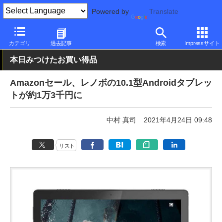
Powered by
Translate
PC Watch
パソコン/タブレット/スマートフォン
タブレット
An
カテゴリ
過去記事
検索
Impressサイト
本日みつけたお買い得品
Amazonセール、レノボの10.1型Androidタブレッ
トが約1万3千円に
中村 真司
2021年4月24日 09:48
リスト