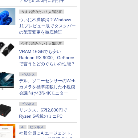
デルも5,280円に割引中
今すぐ読みたい！人気記事
ついに不満解消？Windows
11プレビュー版でタスクバー
の配置変更を徹底検証
今すぐ読みたい！人気記事
7
2
7
8
9
3
8
10
VRAM 16GBでも安い
Radeon RX 9000、GeForce
で言うとどのぐらいの性能？
ビジネス
デル、ソニーセンサーのWeb
カメラを標準搭載した小規模
ン
ーポンOFF】 ミニPC
ター 21.5インチ 23イ
【中古】【極軽極薄】
中古パソコン | HP | ProOne 600 G4
【中古】ASUS(エイスース) TUF
【最新Office2024】中
＼11日まで限定価格／
【エントリーでポイント10
【Macと相性抜群】27インチ 
Lenovo Th
会議向け43型4Kモニター
 5 高性能
メモリ 128GB SSD
 フルhd 高画質 100Hz
東芝 dynabook G83
All-in-One | Windows11 | 一体型 | 一
Gaming VG279QM5A 【196-ud】
古パソコン ノートPC
【楽天1位】ノートパ
チャンス】GMKtec ミニPC
C接続 98%DCI-P3 UHD 38
Gen2 (20
5-7300U
 パソコン 静音 office ミニ
ア 非光沢 ディスプレイ パ
13.3型
年保証 | 第8世代 | Core i5 8500T
Intel Core 第8世代
ソコン 新品 福袋 6点セ
Ryzen 5 7640HS 6コア
ーミングモニター 最大65
Windows11
￥25,828
ビジネス
蔵
クトップ オフィス mini
 PCモニター フルハイ
FHD(1920x1080)液晶
2.1(～最大3.5)GHz | MEM:8GB |
Core i5 12.5型 NEC
ット Intel Pentium
MAX5.0GHz DDR5 32GB
450nits輝度 PCモニター I
き / SSD2
￥28,050
￥23,980
￥19,800
￥30,800
￥91,999
￥32,890
￥35,800
リンクス、6万2,800円で
Pro MS
プミニpc 2画面 HDMI
.8インチ 液晶モニター ア
第10世代Core i5-
SSD:256GB(新品) | DVD-ROM | 無線
VKM17B3 VKM17B4シ
GOLD 6500Y メモリ
Radeon 760M PCIe3.0 M.2
60Hz【スピーカー搭載/VE
/ 8GB メモ
選択可 12.3
AX B1plus みにpc 在
T-JF*[HB]
10210U / 8GB /
Ryzen 5搭載のミニPC
LAN:なし | Webカメラ内蔵 | フルHD |
リーズ OFFICE
12GB SSD256GB
SSD1TB/最大2×8TB USB4
FreeSync/HDR/チルト/
Ryzen 5 P
0x1440)
SSD256GB / Webカメ
Win11Pro64Bit | ACアダプター付属
windows11 Webカメ
Windows11 WPS
Bluetooth5.2 2.5Gbps L
高さ調整 kksmart S-4K2
初期設定不要 
P
ラ内蔵 / USB Type-C /
ラ内蔵 初期設定不要 初
Office付き 初期設定済
静音 mini pc Windows11 
レー
ンキー 中古
AI
ビジネス
HDMI / 無線LAN
心者向け メモリー8GB
み 15.6インチ フルHD
面出力 M6 Ultra
ンクパット
社員全員にAIエージェント、
ect
Bluetooth / Win11 Pro
SSD256GB USB 3.0 無
ノートPC 初心者 学生
パソコン 