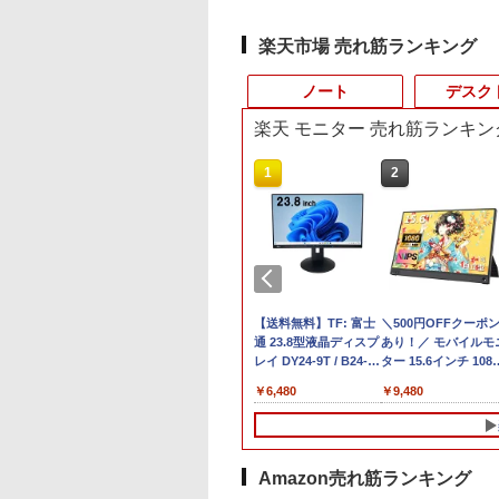
楽天市場 売れ筋ランキング
ノート
デスク
楽天 モニター 売れ筋ランキン
3
8
10
1
1
1
2
2
2
1日まで限定価格／
【エントリーでポイント100％還元の
【Macと相性抜群】27インチ 4K USB-
Lenovo ThinkPad E15
R160-NEC
【3,000円クーポンOFF】 ミニPC
【送料無料】TF: 富士
＼500円OFFクーポ
価格重視訳あり ノー
中古パソ
 一
天1位】ノートパ
チャンス】GMKtec ミニPC AMD
C接続 98%DCI-P3 UHD 3840×2160 ゲ
Gen2 (2020年モデル) [
Chromebook Y2 1点
minipc 6GBメモリ 128GB SSD
通 23.8型液晶ディスプ
あり！／ モバイルモ
パソコン Office付き
All-
ン 新品 福袋 6点セ
Ryzen 5 7640HS 6コア12スレッド
ーミングモニター 最大65w給電
Windows11 / Office付
ChromeOS 11.6型
Windows11 パソコン 静音 office ミニ
レイ DY24-9T / B24-
ター 15.6インチ 1080
長おまかせ 東芝 富
年保証 
Intel Pentium
MAX5.0GHz DDR5 32GB/最大128GB
450nits輝度 PCモニター IPS 1ms応答
き / SSD256GB 512GB
CPU Intel Celeron
パソコン デスクトップ オフィス mini
9 TS/ FullHD
フルHD ディスプレ
NEC DELL HP等
2.1(
,800
￥91,999
￥32,890
￥35,800
￥5,980
￥24,900
￥6,480
￥9,480
￥7,800
￥23,
線
LD 6500Y メモリ
Radeon 760M PCIe3.0 M.2 2280
60Hz【スピーカー搭載/VESA】
/ 8GB メモリ / AMD
N4020 メモリ 4GB
pc デスクトップミニpc 2画面 HDMI
1920x1080/ D-
VESA対応 コスパ デ
Celeron 初めてパソ
SSD:
 |
B SSD256GB
SSD1TB/最大2×8TB USB4
FreeSync/HDR/チルト/水平垂直回転/
Ryzen 5 PRO 4650U ]
LPDDR4 SSD 32GB
省エネ 軽量 BMAX B1plus みにpc 在
sub,DVI,Displayport
アルモニター サブモ
ンを使う方や初心者
LAN
dows11 WPS
Bluetooth5.2 2.5Gbps LAN*2 VESA
高さ調整 kksmart S-4K27C パールグ
初期設定不要 Office テ
eMMC 2021製 WebKカ
宅勤務
フルHD(1920×1080) 中
ター ゲーミングモニ
け メモリ4GB
Win
fice付き 初期設定済
静音 mini pc Windows11 Pro 4K 3画
レー
ンキー 中古 レノボ シ
メラ付き 360度回転
古ディスプレイ 中古モ
ー ポータブルモニタ
HDD320GBまたは
15.6インチ フルHD
面出力 M6 Ultra
ンクパット 中古ノート
可能 ACアダプタ付き
ニター /24型 ワイド 液
外付けモニター リモ
SSD128GB
Amazon売れ筋ランキング
トPC 初心者 学生
パソコン ノートパソコ
【中古品整備品】
晶モニター【3ケ月保
トワーク IPS mini pc
Windows11/10 OS