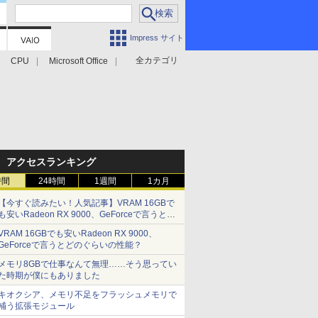
Impress サイト
全カテゴリ
CPU
Microsoft Office
アクセスランキング
時間
24時間
1週間
1カ月
【今すぐ読みたい！人気記事】VRAM 16GBで
も安いRadeon RX 9000、GeForceで言うとど
のぐらいの性能？ - PC Watch
VRAM 16GBでも安いRadeon RX 9000、
GeForceで言うとどのぐらいの性能？
メモリ8GBで仕事なんて無理……そう思ってい
た時期が僕にもありました
キオクシア、メモリ不足をフラッシュメモリで
補う拡張モジュール