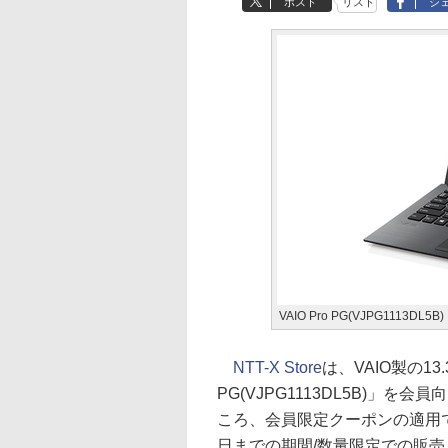
ポスト
リスト
シ
VAIO Pro PG(VJPG1113DL5B)
NTT-X Store
は、VAIO製の13
PG(VJPG1113DL5B)」を
ころ、会員限定クーポンの適用で6
日までの期間/数量限定での販売