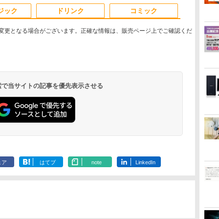
3
4
5
6
き
Windows10 パソコン
新
パソコン 中古 PC パソ
USB3.0
ジック
ドリンク
コミック
 中
ノートPC 中古品【あ
MicrosoftOffice2024
コン 中古ノートPC 最
ト
す楽】
可 Windows11 中古ノ
大SSD1TB 最大メモリ
変更となる場合がございます。正確な情報は、販売ページ上でご確認くだ
ートパソコン
16GB
ズ
東京卍リベンジャー
魔女と傭兵（9） 【電
バムとケロのカレンダ
ROCKIN'ON 
1-
ズ 1〜31巻 全巻セッ
子書籍】[ 宮木真人 ]
ー2027 [ 島田ゆか ]
(ロッキング
 検索で当サイトの記事を優先表示させる
ッ
ト 蔦屋書店
ャパン) 2026
￥792
￥1,540
￥15,675
￥1,080
.
Anker Soundcore
On My Road
by Amazon 天然水
ONE PIECE モノクロ
【2026年アップグレ
On My Road
by Amazon 炭酸水
HUNTER×HUNTER
Xiaomi シャオミ
BUGS LIFE
コカ・コーラ やかんの
スーパーの裏でヤニ吸
Liberty 5 ミッドナイ
(Stadium ver.)
ラベルレス 2L×9本
版 115 (ジャンプコミ
ード版】AOKIMI ワ
(Stadium ver.)
ラベルレス 500ml
モノクロ版 39 (ジャ
REDMI Buds 8 Lite ワ
麦茶 from 爽健美茶 ラ
うふたり 9巻 (デジタル
￥250
トブラック
ックスDIGITAL)
イヤレスイヤホン
×24本 強炭酸水 ペッ
ンプコミックス
イヤレスイヤホン
ベルレス
版ビッグガンガンコミ
￥250
￥1,117
￥250
水
bluetooth イヤホン
トボトル 500ミリリ
DIGITAL)
Bluetooth 5.4 ノイズ
650mlPET×24本
ックス)
￥14,990
￥594
￥1,964
￥1,625
￥572
￥3,480
￥2,009
￥810
V12 小型軽量 ブルー
ットル (Smart
キャンセリング ANC
トゥースHi-Fi 最大
Basic)
36時間再生
36時間再生 ぶるーと
ェア
はてブ
note
LinkedIn
ゅーす コードレス
ENCノイズキャンセ
リング 自動ペアリン
グ Type-C充電 マイ
ク付き 防水 タッチ式
音量調整 スポーツ/通
勤/通学/WEB会議(ホ