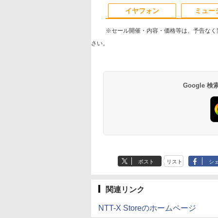
10
1
2
ワーク テンキー
ン パソコン 中古pc
証】
ミニPC 多デバイス対
可 WiFi オフィス付
イヤフォン
ミュー
Fi Bluetooth HDMI
応 ブラック
ノートPC 1ヶ月保証
語キーボード 安い
古パソコン 中古ノー
※セール開催・内容・価格等は、予告なく
パソコン【中古】
さい。
知っている
[9月上旬より発送予定]
杖と剣のウィストリア
[新品]サカモトデイ
） 【電子限定特
[新
（16） 【電子書籍】[
SAKAMOTO DAYS (
Google
き】 【電子書籍】
品]HUNTER×HUNTER
大森藤ノ ]
28巻 最新刊) 全巻セ
木万里 ]
ハンター×ハンター (1-
ト
2
￥19,096
￥594
￥14,916
39巻 最新刊) 全巻セッ
Anker Soundcore
BRUCE WAYNE feat.
【Amazon.co.jp限
薬屋のひとりごと 17
Anker Soundcore
BRUCE WAYNE feat
by Amazon 天然水
異世界居酒屋「の
ト [入荷予約]
P40i オフホワイト
Flo Milli, ATL Jacob
定】 い・ろ・は・す
巻 (デジタル版ビッグ
P31i ブラック
Flo Milli, ATL Jacob
ラベルレス 500ml
ぶ」(22) (角川コミッ
[Explicit]
2L PET ラベルレス
ガンガンコミックス)
[Explicit]
×24本 富士山の天然
クス・エース)
￥7,990
￥5,990
×8本
水 バナジウム含有 
￥250
￥1,112
￥770
￥250
￥1,380
￥832
ミネラルウォーター
ペットボトル 静岡県
産 500ミリリットル
ポスト
リスト
シ
(Smart Basic)
関連リンク
NTT-X Storeのホームページ