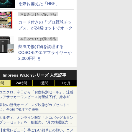
を兼ね備えた「HBF」
本日みつけたお買い得品
カード付きの「プロ野球チッ
プス」が24袋セットでオトク
本日みつけたお買い得品
熱風で揚げ物を調理する
COSORIのエアフライヤーが
2,000円引き
Impress Watchシリーズ 人気記事
時間
24時間
1週間
1カ月
ユニクロ、今日から「お盆特別セール」。涼感
シアサッカーワンピース待望値下げ、撥水ギア
ショーツは1990円に
東映の歴代オープニング映像がカプセルトイ
に。全5種で8月下旬発売
カルディ、オンライン限定「ネコバッグ＆タン
ブラーセット」を一般販売。7月の抽選販売の
当選無効分
【家電レビュー】手ごわい雑草との戦い、コメ