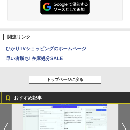
高性能 AMD Ryzen 5-5650u/ 16GB/ 爆
速NVMe式256GB-SSD/ カメラ/ 無線Wi-
Fi6/ Office付き/ Win11【中古ノートパソ
コン 中古パソコン 中古PC】税込送料無
異世界居酒屋「のぶ」(22) (角川コミックス・
料 あす楽対応 当日発送
エース)
￥34,990
￥832
関連リンク
ひかりTVショッピングのホームページ
ONE PIECE モノクロ版 115 (ジャンプコミッ
早い者勝ち! 在庫処分SALE
クスDIGITAL)
￥594
トップページに戻る
HUNTER×HUNTER モノクロ版 39 (ジャンプ
おすすめ記事
コミックスDIGITAL)
￥572
スーパーの裏でヤニ吸うふたり 9巻 (デジタル