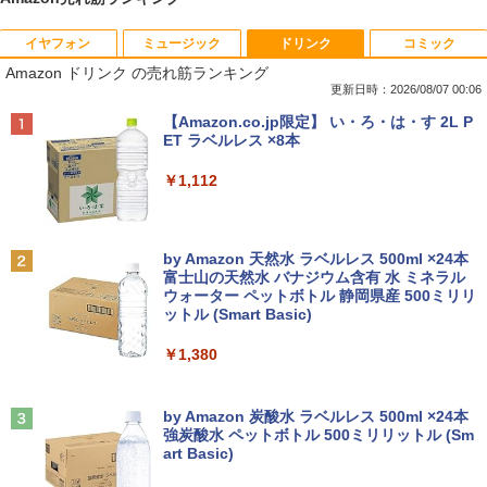
イヤフォン
ミュージック
ドリンク
コミック
【期間限定★新品無線マウス付】中古ノ
ポイント10倍 中古パソコン デスクトッ
アンダーニンジャ（18） 【電子書籍】[
1
1
1
Amazon ドリンク の売れ筋ランキング
ートパソコン Windows11 Office2019搭
プパソコン Windows 11【Office付】
花沢健吾 ]
載 15.6型 テンキー付き Celeron 第8世代
【Windows 11 Pro 64Bit搭載】DELL O
更新日時：2026/08/07 00:06
Core i3 Core i5 メモリ4GB/16GB SSD1
ptiplexシリーズ Core i5搭載/4G/新品SS
￥792
Anker Soundcore P40i オフホワイト
BRUCE WAYNE feat. Flo Milli, ATL Jacob
【Amazon.co.jp限定】 い・ろ・は・す 2L P
28GB～1TB Webカメラ DVD 無線LAN
D 120GB/DVD-ROM/送料無料【オプショ
[Explicit]
ET ラベルレス ×8本
店長おまかせPC 初期設定済 送料無料
ン色々有】
￥7,990
【中古】
￥250
￥1,112
￥24,800
￥9,999
熱帯魚・水草大図鑑 定番種から新種まで
2
￥6,600
Anker Soundcore P31i ブラック
BRUCE WAYNE feat. Flo Milli, ATL Jacob
by Amazon 天然水 ラベルレス 500ml ×24本
【エントリーでポイント100％還元のチ
2
[Explicit]
富士山の天然水 バナジウム含有 水 ミネラル
往復送料込！パソコンレンタルハイスペ
ャンス】GMKtec ミニpc G3 Pro Intel C
2
ウォーター ペットボトル 静岡県産 500ミリリ
￥5,990
ックモデルCore i7/16G/SSD/カメラ付き
ore i3 10110U 16GB DDR4 64GBまで増
ットル (Smart Basic)
￥250
（4週間延長）【Office2024セット】イ
設 512GB SSD M.2 2242 最大8TB Wind
ンストール済※この商品はレンタルで
ows11 Pro mini pc 4.1GHz WIFI6 BT5.
￥1,380
す。販売品ではありません。ご了承下さ
2 小型PC VESA対応 ミニパソコン 2画面
看護師・看護学生のためのレビューブッ
3
い。
高性能 みにpc nucbox 省エネ デスクト
ク 2027 [ 岡庭 豊 ]
ップPC
Anker Soundcore Liberty 5 アプリコットピ
On My Road (Stadium ver.)
ンク
by Amazon 炭酸水 ラベルレス 500ml ×24本
￥14,300
￥6,930
強炭酸水 ペットボトル 500ミリリットル (Sm
￥66,248
￥250
art Basic)
￥-