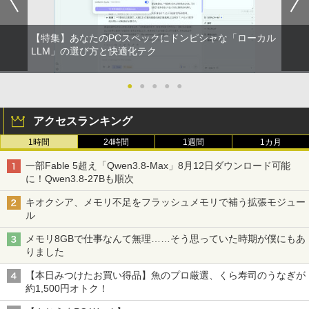
版ビッグガンガンコミックス)
￥810
【特集】あなたのPCスペックにドンピシャな「ローカル
LLM」の選び方と快適化テク
●
●
●
●
●
アクセスランキング
1時間
24時間
1週間
1カ月
一部Fable 5超え「Qwen3.8-Max」8月12日ダウンロード可能
に！Qwen3.8-27Bも順次
キオクシア、メモリ不足をフラッシュメモリで補う拡張モジュー
ル
メモリ8GBで仕事なんて無理……そう思っていた時期が僕にもあ
りました
【本日みつけたお買い得品】魚のプロ厳選、くら寿司のうなぎが
約1,500円オトク！