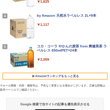
￥1,625
ノートパソコン14インチ 極軽量約965g
3
富士通 LIFEBOOK U748 高性能第7世代
[VETESA正規販売店]デスクトップパソ
これから俺は、後輩に抱かれます 6【電
3
4
Core i5-7300U カメラ内蔵 メモリ最大16
コン PC 一体型 新品 Windows11 27型 C
【2026年アップグレード版】AOKIMI ワイヤ
On My Road (Stadium ver.)
子限定かきおろし付】 【電子書籍】[ 佳
GB SSD1TB 薄い軽い FHD液晶 type-C
ore i7 第4世代 Office付き メモリ16GB
レスイヤホン bluetooth イヤホン V12 小型
門サエコ ]
by Amazon 天然水ラベルレス 2L×9本
WIFI Bluetooth 中古ノートパソコン Off
SSD512GB 初期設定済 ホワイト ブラッ
軽量 ブルートゥースHi-Fi 最大36時間再生 ぶ
￥250
ice付き 5GWIFI Bluetooth最新Microso
ク
るーとゅーす コードレス ENCノイズキャン
￥878
￥1,117
ftOffice2024可 Windows11
セリング 自動ペアリング Type-C充電 マイク
付き 防水 タッチ式音量調整 スポーツ/通勤/通
￥69,800
学/WEB会議(ホワイト)
￥16,500
BUGS LIFE
あかね噺 23 【電子書籍】[ 末永裕樹 ]
5
￥1,964
コカ・コーラ やかんの麦茶 from 爽健美茶 ラ
GMKtec GMK-K8 PLUS-32/1T-W11Pro
ベルレス 650mlPET×24本
4
￥250
￥572
【マラソンセール期間中ポイント5倍】中
(8845HS)
4
古ノートパソコン 第11世代 Core i5 メモ
Xiaomi シャオミ REDMI Buds 8 Lite ワイヤ
￥2,009
リ16GB M.2 SSD256GB 13.3インチ フ
レスイヤホン Bluetooth 5.4 ノイズキャンセ
￥124,800
ルHD ノングレア Webカメラ 無線LAN
リング ANC 36時間再生
Wi-Fi Bluetooth Windows11 東芝 dyna
book G83/HS 初期設定済 すぐ使える 90
￥2,980
Amazonランキングをもっと見る
日保証 送料無料
デスクトップPC Ryzen7 5700G メモリ1
5
※セール開催・内容・価格等は、予告なく変更となる場合がございます。正確な情報は、
￥29,980
6GB SSD1TB B550 グラボなし
販売ページ上でご確認ください。
薬屋のひとりごと 17巻 (デジタル版ビッグガ
￥148,700
ンガンコミックス)
Google 検索で当サイトの記事を優先表示させる
13.3インチ 良品 Lenovo ThinkPad X13
5
￥770
Gen2 Type-20XJ フルHD / Windows11/