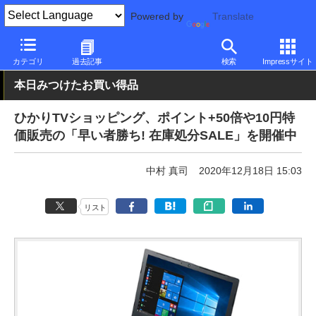
Powered by
Translate
PC Watch
パソコン/タブレット/スマートフォン
ノートパソコン
カテゴリ
過去記事
検索
Impressサイト
本日みつけたお買い得品
ひかりTVショッピング、ポイント+50倍や10円特
価販売の「早い者勝ち! 在庫処分SALE」を開催中
中村 真司
2020年12月18日 15:03
リスト