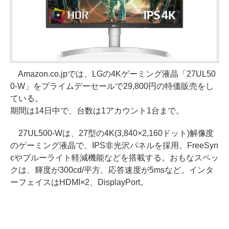
Amazon.co.jpでは、LGの4Kゲーミング液晶「27UL50
0-W」をプライムデーセールで29,800円の特価販売をし
ている。
期間は14日中で、台数は1アカウント1台まで。
27UL500-Wは、27型の4K(3,840×2,160ドット)解像度
のゲーミング液晶で、IPS非光沢パネルを採用。FreeSyn
cやブルーライト軽減機能などを搭載する。おもなスペッ
クは、輝度が300cd/平方、応答速度が5msなど。インタ
ーフェイスはHDMI×2、DisplayPort。