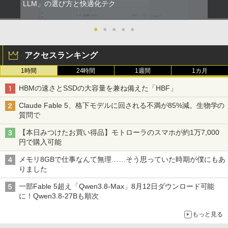
LLM」の選び方と快適化テク
●
●
●
●
●
アクセスランキング
1時間
24時間
1週間
1カ月
HBMの速さとSSDの大容量を兼ね備えた「HBF」
Claude Fable 5、格下モデルに回される不満が85%減。生物学の
質問で
【本日みつけたお買い得品】モトローラのスマホが約1万7,000
円で購入可能
メモリ8GBで仕事なんて無理……そう思っていた時期が僕にもあ
りました
一部Fable 5超え「Qwen3.8-Max」8月12日ダウンロード可能
に！Qwen3.8-27Bも順次
もっと見る