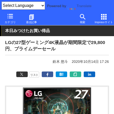
Powered by
Translate
PC Watch
半導体/周辺機器
モニター
LG
カテゴリ
過去記事
検索
Impressサイト
本日みつけたお買い得品
LGの27型ゲーミング4K液晶が期間限定で29,800
円、プライムデーセール
鈴木 悠斗
2020年10月14日 17:26
リスト