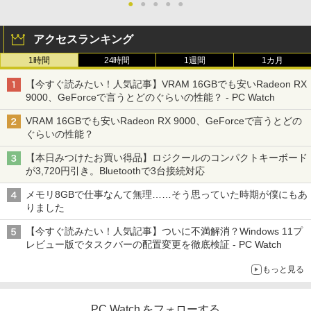
●
●
●
●
●
アクセスランキング
1時間
24時間
1週間
1カ月
【今すぐ読みたい！人気記事】VRAM 16GBでも安いRadeon RX
9000、GeForceで言うとどのぐらいの性能？ - PC Watch
VRAM 16GBでも安いRadeon RX 9000、GeForceで言うとどの
ぐらいの性能？
【本日みつけたお買い得品】ロジクールのコンパクトキーボード
が3,720円引き。Bluetoothで3台接続対応
メモリ8GBで仕事なんて無理……そう思っていた時期が僕にもあ
りました
【今すぐ読みたい！人気記事】ついに不満解消？Windows 11プ
レビュー版でタスクバーの配置変更を徹底検証 - PC Watch
もっと見る
PC Watch をフォローする