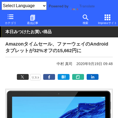
Powered by
Translate
PC Watch
パソコン/タブレット/スマートフォン
タブレット
An
カテゴリ
過去記事
検索
Impressサイト
本日みつけたお買い得品
Amazonタイムセール、ファーウェイのAndroid
タブレットが32%オフの15,662円に
中村 真司
2020年9月19日 09:48
リスト