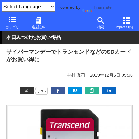
Powered by
Translate
PC Watch
半導体/周辺機器
その他
カテゴリ
過去記事
検索
Impressサイト
本日みつけたお買い得品
サイバーマンデーでトランセンドなどのSDカード
がお買い得に
中村 真司
2019年12月6日 09:06
リスト