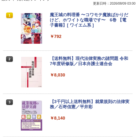
更新日時：2026/08/09 03:00
【期間限定破格金額！】新生活 新古品 W
【お買い物マラソ開催中！P最大31.5%還
魔王城の料理番 〜コワモテ魔族ばかりだ
1
1
1
in11搭載 パソコンノートパソコンoffice
元】五年保証 白 モバイルモニター 15.6
けど、ホワイトな職場です〜 6巻 【電
付き 初心者向けノートPC 初期設定済 1
インチ FHD 1920×1080 1080P Fast IPS
子書籍】[ ワイエム系 ]
5.6型 インテル高速CPU ランダムで発送
パネル PU保護カバー付き 非光沢 1200:1
メモリ4GB～ 高速SSD1TB 最大 フルHD
高コントラスト 超軽量 640g スピーカー
￥792
Webカメラ zoom 軽量薄型 無線 型番更
内蔵 Type-C/HDMI 接続 PS5/Switch/PC/
新で在庫処分
スマホ対応 MFP156T1F
￥12,980
￥8,999
【送料無料】現代法律実務の諸問題 令和
2
7年度研修版／日本弁護士連合会
￥8,030
NEC VKL24X-4 15.6インチ Core i3 メモ
Yoothi 互換品 液晶 13.3インチ Lenovo
2
2
リ8GB SSD 256GB Office付き Webカメ
ThinkPad L13 Gen 3 21B3 21B4 21B9
ラ テンキー Windows11 ノートパソコン
21BA 対応 1920x1200 WUXGA IPS LED
中古パソコン
LCD 液晶ディスプレイ 修理交換用液晶
パネル
【3千円以上送料無料】就業規則の法律実
3
￥14,800
務／石嵜信憲／平井彩
￥9,800
￥8,140
【★最大100%ポイント】【フルHD×WE
3
Bカメラ】東芝 G83/第8世代 Core i5/メ
【楽天1位 10.5/11インチ 小型 軽量】モ
3