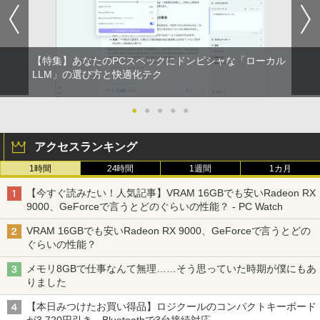
art Basic)
【2026年アップグレード版】AOKIMI ワイヤ
￥572
レスイヤホン bluetooth イヤホン V12 小型
軽量 ブルートゥースHi-Fi 最大36時間再生 ぶ
￥1,625
るーとゅーす コードレス ENCノイズキャン
セリング 自動ペアリング Type-C充電 マイク
On My Road (Stadium ver.)
スーパーの裏でヤニ吸うふたり 9巻 (デジタル
【特集】あなたのPCスペックにドンピシャな「ローカル
付き 防水 タッチ式音量調整 スポーツ/通勤/通
版ビッグガンガンコミックス)
【Amazon.co.jp限定】 伊藤園 磨かれて、澄
学/WEB会議(ホワイト)
LLM」の選び方と快適化テク
みきった日本の水 2L 8本 ラベルレス [ ケース
￥250
] [ 水 ] [ ペットボトル ] [ 箱買い ] [ ストック
￥810
￥1,964
] [ 水分補給 ]
●
●
●
●
●
￥998
Xiaomi シャオミ REDMI Buds 8 Lite ワイヤ
アクセスランキング
レスイヤホン Bluetooth 5.4 ノイズキャンセ
リング ANC 36時間再生
1時間
24時間
1週間
1カ月
￥3,480
【今すぐ読みたい！人気記事】VRAM 16GBでも安いRadeon RX
9000、GeForceで言うとどのぐらいの性能？ - PC Watch
VRAM 16GBでも安いRadeon RX 9000、GeForceで言うとどの
ぐらいの性能？
メモリ8GBで仕事なんて無理……そう思っていた時期が僕にもあ
りました
【本日みつけたお買い得品】ロジクールのコンパクトキーボード