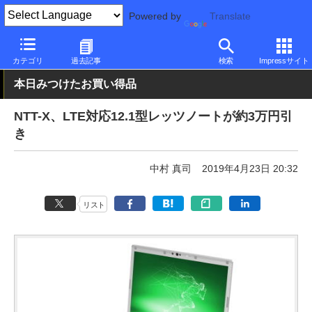
Powered by
Translate
PC Watch
パソコン/タブレット/スマートフォン
モバイルノート
カテゴリ
過去記事
検索
Impressサイト
本日みつけたお買い得品
NTT-X、LTE対応12.1型レッツノートが約3万円引
き
中村 真司
2019年4月23日 20:32
リスト