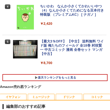
モリ:8GB/16GB/SSD:256GB/512GB/1T
バイルモニター 10.5インチ 11インチ フ
B/13.3型液晶/Wi-fi/Bluetooth/USB3.1/T
ルHD 1080P 100%sRGB 400cd/m? 光沢
ちいかわ なんか小さくてかわいいやつ
4
ype-C/HDMI/中古PC 中古ノートパソコ
IPS パネル 色鮮やか 265g 超軽量 Type-
（4）なんか小さくてためになる豆本付き
ン Windows11 Win11正式対応
C対応 miniHDMI モニター 持ち運び サブ
特装版 （プレミアムKC） [ ナガノ ]
ディスプレイ ミニPC対応 3年保証 EVICI
V
￥26,800
￥2,420
￥10,999
HP ProBook 450 G6 15.6型大画面フルH
【最大3％OFF】 【中古】 送料無料 ワイ
4
5
D テンキー 8世代Core i5-8265U NVMeS
ド版 俺たちのフィールド 全18巻 村枝賢
SD512GB メモリ16GB Webカメラ内蔵
【期間限定5%OFFクーポン 8/12 10時ま
一 中古コミック 漫画 全巻セット マンガ
4
Type-C 指紋認証 HDMI Office Windows
で】 ゲーミングモニター モニター 24.5
【中古】
11 送料無料 中古ノートパソコン
インチ 24インチ 180Hz 180hz FHD フリ
ッカーレス 24.5型 FullHD ブルーライト
￥8,700
カット ノングレア HDMI Adaptive-Sync
￥39,600
ブラック MAXZEN MGM25IC03 マクス
ゼン
楽天ランキングをもっと見る
￥11,980
【ランキング1位！】新品 ノートパソコ
5
Amazon売れ筋ランキング
ン VETESA Intel Celeron 6500Y メモリ
ー:8GB SSD:1TB最大 15.6インチ 15.6型
フルHD液晶 テンキー付き 日本語キーボ
イヤフォン
ミュージック
ドリンク
コミック
ードwindows11搭載 office2024付き 初
【16%OFF！8/11 1:59まで】AOPEN ゲ
5
期設定済 IPS広視野角 無線機能 超軽量 P
ーミングモニター 23.8インチ IPS フル
編集部のおすすめ記事
C パソコン テレワーク応援
HD 非光沢 200Hz (144Hz 165Hz 対応) 0.