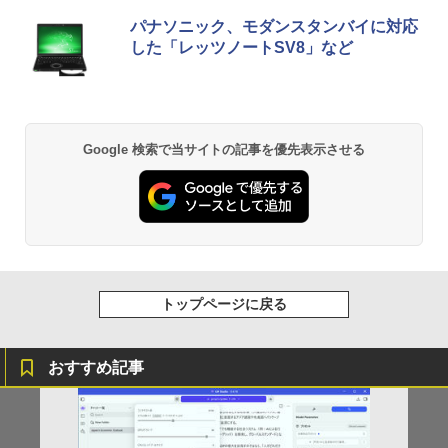
5ms sRGB 99% AMD FreeSync Premiu
Anker Soundcore P42i (Bluetooth 6.1)【完
BRUCE WAYNE feat. Flo Milli, ATL Jacob
by Amazon 天然水 ラベルレス 500ml ×24本
薬屋のひとりごと 17巻 (デジタル版ビッグガ
パナソニック、モダンスタンバイに対応
m HDR10 HDMI 2.0 DisplayPort 1.2 ス
￥45,980
全ワイヤレスイヤホン/ウルトラノイズキャン
[Explicit]
富士山の天然水 バナジウム含有 水 ミネラル
ンガンコミックス)
した「レッツノートSV8」など
ピーカー・ヘッドフォン端子搭載 ゼロフ
セリング 3.5 / マルチポイント接続 / 最大40時
ウォーター ペットボトル 静岡県産 500ミリリ
レーム スピーカー搭載 VESA 24KG3YX1
間再生 / コンパクト形状/持ち運びに便利 / IP5
ットル (Smart Basic)
￥250
￥770
bmipx
5 防塵防水位規格/PSE技術基準適合】パープ
ル
￥1,380
￥14,980
￥9,990
BRUCE WAYNE feat. Flo Milli, ATL Jacob
異世界居酒屋「のぶ」(22) (角川コミックス・
Google 検索で当サイトの記事を優先表示させる
[Explicit]
エース)
【Amazon.co.jp限定】 い・ろ・は・す 2L P
ET ラベルレス ×8本
Anker Soundcore P31i ピンク
￥250
￥832
￥1,112
￥5,990
見知らぬ糸
ONE PIECE モノクロ版 115 (ジャンプコミッ
クスDIGITAL)
by Amazon 天然水ラベルレス 2L×9本
トップページに戻る
￥250
Anker Soundcore Liberty 5 ディープブルー
￥594
￥1,117
￥14,990
おすすめ記事
On My Road (Stadium ver.)
HUNTER×HUNTER モノクロ版 39 (ジャンプ
コミックスDIGITAL)
by Amazon 炭酸水 ラベルレス 500ml ×24本
強炭酸水 ペットボトル 500ミリリットル (Sm
￥250