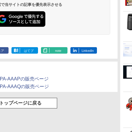
 検索で当サイトの記事を優先表示させる
L
九条の大罪（17） 【電
転生したらスライムだ
SAPIX 小3 サピックス
ふかふかダン
子書籍】[ 真鍋昌平 ]
った件 異聞 〜魔国
デイリー/チャレンジ
略記〜俺の異
E
暮らしのトリニティ〜
算数 【計34回分】通年
冒険譚〜/ 20
￥759
（14） 【電子書籍】[
セット 2020 090R2D
籍】[ KAKERU
￥792
￥6,678
￥792
ラ
戸野タエ ]
.
Anker Soundcore
On My Road
by Amazon 天然水
ONE PIECE モノクロ
【2026年アップグレ
On My Road
by Amazon 炭酸水
HUNTER×HUNTER
Xiaomi シャオミ
BUGS LIFE
コカ・コーラ やかんの
スーパーの裏でヤニ吸
Liberty 5 ミッドナイ
(Stadium ver.)
ラベルレス 2L×9本
版 115 (ジャンプコミ
ード版】AOKIMI ワ
(Stadium ver.)
ラベルレス 500ml
モノクロ版 39 (ジャ
REDMI Buds 8 Lite ワ
麦茶 from 爽健美茶 ラ
うふたり 9巻 (デジタル
￥250
トブラック
ックスDIGITAL)
イヤレスイヤホン
×24本 強炭酸水 ペッ
ンプコミックス
イヤレスイヤホン
ベルレス
版ビッグガンガンコミ
￥250
￥1,117
￥250
ェア
はてブ
note
LinkedIn
水
bluetooth イヤホン
トボトル 500ミリリ
DIGITAL)
Bluetooth 5.4 ノイズ
650mlPET×24本
ックス)
￥14,990
￥594
￥2,599
￥1,625
￥572
￥3,480
￥2,009
￥810
V12 小型軽量 ブルー
ットル (Smart
キャンセリング ANC
トゥースHi-Fi 最大
Basic)
36時間再生
36時間再生 ぶるーと
ゅーす コードレス
ENCノイズキャンセ
3DB14PA-AAAPの販売ページ
リング 自動ペアリン
3DB14PA-AAAQの販売ページ
グ Type-C充電 マイ
ク付き 防水 タッチ式
音量調整 スポーツ/通
勤/通学/WEB会議
トップページに戻る
6.0(オフホワイト)