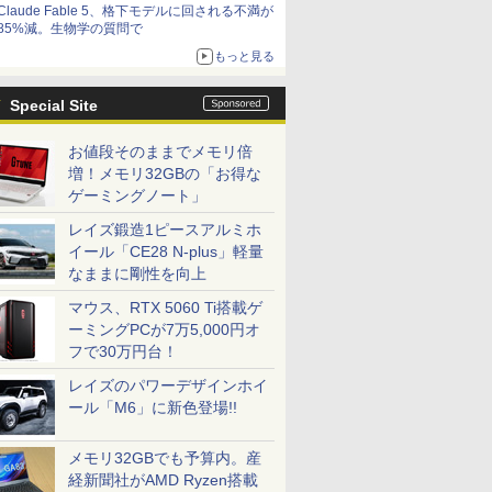
Claude Fable 5、格下モデルに回される不満が
85%減。生物学の質問で
もっと見る
Special Site
お値段そのままでメモリ倍
増！メモリ32GBの「お得な
ゲーミングノート」
レイズ鍛造1ピースアルミホ
イール「CE28 N-plus」軽量
なままに剛性を向上
マウス、RTX 5060 Ti搭載ゲ
ーミングPCが7万5,000円オ
フで30万円台！
レイズのパワーデザインホイ
ール「M6」に新色登場!!
メモリ32GBでも予算内。産
経新聞社がAMD Ryzen搭載