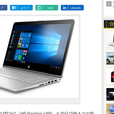
ェア
はてブ
note
LinkedIn
in1「HP Pavilion x360」を30日15時までの期