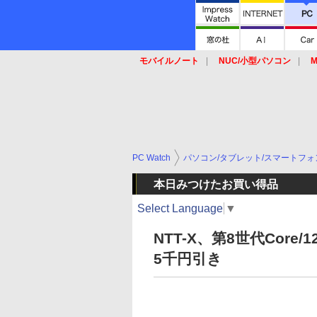
モバイルノート
NUC/小型パソコン
M
SSD
キーボード
マウス
PC Watch
パソコン/タブレット/スマートフォ
本日みつけたお買い得品
Select Language
▼
NTT-X、第8世代Core
5千円引き