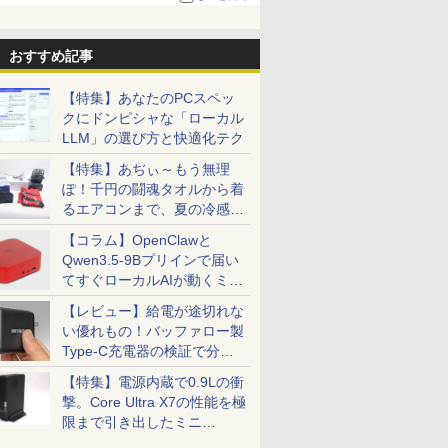
おすすめ記事
【特集】あなたのPCスペッ
クにドンピシャな「ローカル
LLM」の選び方と快適化テク
【特集】あぢぃ～もう無理
ぽ！千円の闘魂タオルから着
るエアコンまで、夏の冷感グ
ッズ一挙紹介
【コラム】OpenClawと
Qwen3.5-9Bプリインで届い
てすぐローカルAIが動くミニ
PC「SER9 Pro」
【レビュー】給電が途切れな
い優れもの！バッファロー製
Type-C充電器の検証で分か
ったこと
【特集】電源内蔵で0.9Lの衝
撃。Core Ultra X7の性能を極
限まで引き出したミニ
PC「GPD BOX」