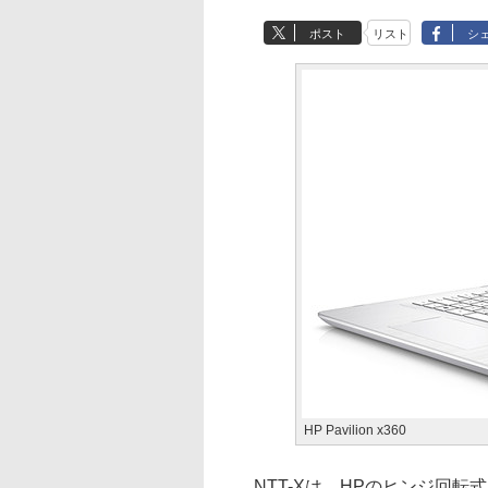
ポスト
リスト
シ
HP Pavilion x360
NTT-Xは、HPのヒンジ回転式14型2