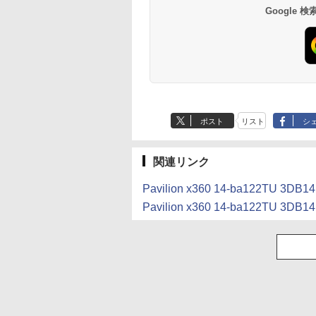
Google
動物看護師必携テ
【送料無料】新潮 2026
ROCKIN'ON JAPAN
BARFOUT! SPECIA
ト [ 藤村 響男 ]
年9月号【雑誌】
(ロッキング・オン・ジ
EDITION EARLY
ャパン) 2026年 10月号
AUTUMN 2026 / TIM
820
￥1,200
TRAVEL 岩本 照
￥1,080
￥1,870
（Snow Man） [ ブ
Anker Soundcore
BRUCE WAYNE feat.
【Amazon.co.jp限
薬屋のひとりごと 17
Anker Soundcore
BRUCE WAYNE feat
by Amazon 天然水
異世界居酒屋「の
ウンズブックス ]
P40i オフホワイト
Flo Milli, ATL Jacob
定】 い・ろ・は・す
巻 (デジタル版ビッグ
P31i ホワイト
Flo Milli, ATL Jacob
ラベルレス 500ml
ぶ」(22) (角川コミッ
[Explicit]
2L PET ラベルレス
ガンガンコミックス)
[Explicit]
×24本 富士山の天然
クス・エース)
￥7,990
￥5,990
ポスト
リスト
シ
×8本
水 バナジウム含有 
￥250
￥1,112
￥770
￥250
￥1,380
￥832
ミネラルウォーター
ペットボトル 静岡県
産 500ミリリットル
関連リンク
(Smart Basic)
Pavilion x360 14-ba122TU 
Pavilion x360 14-ba122TU 