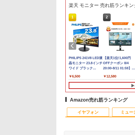
楽天 モニター 売れ筋ランキン
3
1
1
1
2
2
2
G7 第11世代CPU メモリ16GB SSD256GB
C
大全額ポイント還元｜8/11まで】 LG｜
LENOVO レノボ ThinkStation
【中古】【安心保証】
ポイント10倍 送料無料 中古パソコン
PHILIPS 241V8 LED液
【楽天1位!1,600円
ノートパソコン パナ
＼1
ンク ノートパソコン【CA】 レッツノート 中古ノー
X
応 PCモニター LG Monitor 27U631A-
PGX(30KL0005JP)
Windows ノートPC
Windows 11 Pro 64bit 搭載 DELL
晶モニター 23.8インチ
OFFクーポン 8/4
ニック レッツ CF-SV
セット 
1
(2560×1440） /ワイド /100Hz]
2018年 NEC
OptiPlex シリーズ（7010等） Core i7
ワイド ブラック
20:00-8/11 01:59】
第11世代 Core i5
メモリ
￥961,000
型
第3世代 3770 3.4G/メモリ
1920×1080 （フル
Xiaomi Monitor A24i
Office付き
デスク
￥15,488
￥19,800
￥6,500
￥12,580
￥49,800
￥181
画編
8G/HDD500GB/DVD-ROM/激安セール
HD）16:9 IPSパネル
2026 ディスプレイ
Windows11 12.1型 
IPS
グ
非光沢 ノングレア 液
1080P 23.8インチ
モリ16GB
集 e
晶ディスプレイ HDMI
144Hzリフレッシュ
SSD512GB/1TB 12
パソ
VGA VESA準拠 PS4
ート sRGB99% 1670
ンチ液晶 WUXGA
switch 対応 スイッチ
万色 300nits ΔE＜1 
1920x1200 ノート Wi
Amazon売れ筋ランキング
【中古】
ブルーライト 大画面
Fi HDMI ノートPC 
10
1
2
TÜV認証 目にやさし
手国産メーカー 小型
イヤフォン
ミュー
調整可能なスタンド
量 パソコン 中古パ
VESA
ン オフィス office 