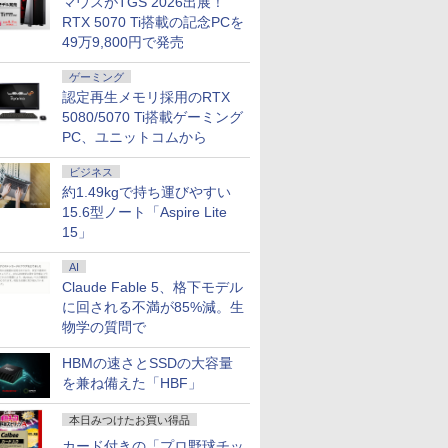
マウスがTGS 2026出展！
RTX 5070 Ti搭載の記念PCを
49万9,800円で発売
2
7
3
ゲーミング
認定再生メモリ採用のRTX
5080/5070 Ti搭載ゲーミング
PC、ユニットコムから
ビジネス
中古 Panasonic Let's note CF-SV1 Core i5 1145G7 第11世代CPU メモリ16GB S
約1.49kgで持ち運びやすい
 送料無料 中古パソコン
ーポン＋P最大31.5%還元！】KTC MegPad
＼11日まで限定価格／ゲーミングPC
【エントリーで最大全額ポイント還元｜8/11ま
LENOVO レノボ ThinkSta
XGA Windows11 Pro CF-SV1RDLKS 1年保証 Bランク ノートパソコン【CA】 レッツノ
Pro 64bit 搭載 DELL
droid 14搭載 スマートタブレット ディスプレ
セット 新品 RTX5060 Ryzen7 5700X
エルジー USB-C対応 PCモニター LG Monitor 
PGX(30KL0005JP)
15.6型ノート「Aspire Lite
パソコン 中古ノートpc 中古pc win11
リーズ（7010等） Core i7
ター FHD 10点マルチタッチ 8GB+128GB
メモリ16GB SSD500GB Windows11
B [27型 /WQHD(2560×1440） /ワイド /100Hz]
15」
￥961,000
 3.4G/メモリ
mチップ ビジネス/移動/家庭用 レディース
デスクトップPC モニター付き 23.8型
￥181,070
￥25,160
GB/DVD-ROM/激安セール
IPS 100Hz 1年保証 高性能 配信 動画編
AI
集 eスポーツ 初心者 一式 ゲーミング
Claude Fable 5、格下モデル
パソコン デスクトップパソコン
に回される不満が85%減。生
物学の質問で
7
HBMの速さとSSDの大容量
8
9
10
を兼ね備えた「HBF」
本日みつけたお買い得品
カード付きの「プロ野球チッ