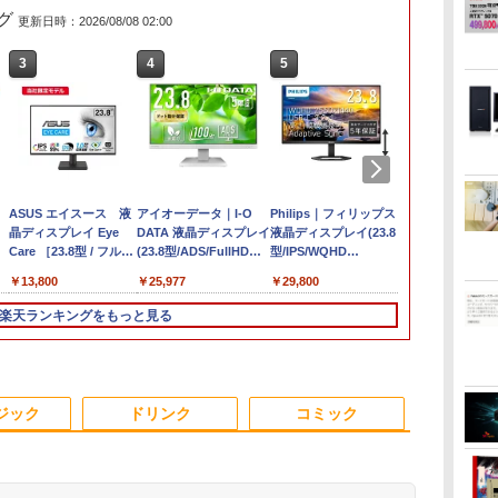
グ
更新日時：2026/08/08 02:00
6
3
3
4
4
3
5
5
1
6
【マラソン限定価格】
ソ
1日まで限定価格／ゲーミングPC
ASUS エイスース 液
【期間限定・レビュー
アイオーデータ｜I-O
【展示品】 Microsoft
LENOVO レノボ ThinkStation
Microsoft｜マイクロ
Philips｜フィリップス
ポイント10倍
【2,000円ク
12インチ WU
1
新品 RTX5060 Ryzen7 5700X
晶ディスプレイ Eye
で1年保証！】 【中
DATA 液晶ディスプレイ
マイクロソフト
PGX(30KL0005JP)
ソフト ノートパソコン
液晶ディスプレイ(23.8
Windows 11 
25インチ An
トパソコン 中古
16GB SSD500GB Windows11
Care ［23.8型 / フル
古】 Apple MacBook
(23.8型/ADS/FullHD
Surface Pro 第11世代
特別モデル Surface
型/IPS/WQHD
OptiPlex シ
イ モバイルモニ
￥961,000
トップPC モニター付き 23.8型
HD(1920×1080) / ワイ
Air 2020 M1 256GB
1920×1080/100Hz/5ms/HDMI/DP/USB
13.0インチ /
Laptop 13 インチ オー
2560×1440/75Hz/1ms)
第3世代 3770
Qualcom
￥29,800
,070
￥13,800
￥86,000
￥25,977
￥119,800
￥162,800
￥29,800
￥19,800
￥45,979
メ
 100Hz 1年保証 高性能 配信 動画編
ド］ VA249HG
SSD 16GB メモリ 13イ
Type-C/VESA/5年保
Snapdragon X Plus/
シャングリーン EP2-
(ブラック)
8G/HDD500
A25Q5
スポーツ 初心者 一式 ゲーミング
ンチ 【A2337】 本体
証・無輝点保証)(ホワイ
メモリ 16GB / SSD
30766 [Copilot+ PC
24E1N5600E/11
楽天ランキングをもっと見る
レ
イ
コン デスクトップパソコン
Anker ACアダプター＆
ト) LCD-C242SDW
512GB / 顔認証/ タッ
/13.0型 /Windows11
ケーブル付き 送料無料
チパネル/ NPU搭載/ キ
Home /Snapdragon X
低
-
当社保証付き アップル
ーボード スリム ペン
Plus /メモリ：16GB
大
付き/ Office付き/ サフ
/UFS：1TB /M365 (24
3
4
5
6
い
 軽
ァイア
か月) or Office 選択可
ジック
ドリンク
コミック
ソコ
能]
中古