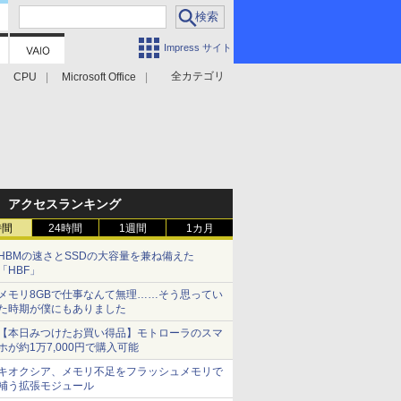
Impress サイト
全カテゴリ
CPU
Microsoft Office
アクセスランキング
時間
24時間
1週間
1カ月
HBMの速さとSSDの大容量を兼ね備えた
「HBF」
メモリ8GBで仕事なんて無理……そう思ってい
た時期が僕にもありました
【本日みつけたお買い得品】モトローラのスマ
ホが約1万7,000円で購入可能
キオクシア、メモリ不足をフラッシュメモリで
補う拡張モジュール