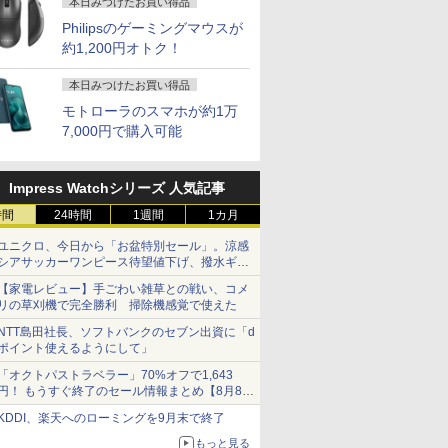
本日みつけたお買い得品
Philipsのゲーミングマウスが
約1,200円オトク！
本日みつけたお買い得品
モトローラのスマホが約1万
7,000円で購入可能
Impress Watchシリーズ 人気記事
時間
24時間
1週間
1カ月
ユニクロ、今日から「お盆特別セール」。涼感
シアサッカーワンピース待望値下げ、撥水ギア
ショーツは1990円に
【家電レビュー】手ごわい雑草との戦い、コメ
リの草刈機で完全勝利 掃除機感覚で使えた
NTT島田社長、ソフトバンクのセブン出資に「d
ポイント使えるようにして」
「オクトパストラベラー」70%オフで1,643
円！ もうすぐ終了のセール情報まとめ【8月8日
更新】
KDDI、楽天へのローミングを9月末で終了
ニンテンドーeショップでは「大神 絶景版」が
67%オフで990円
もっと見る