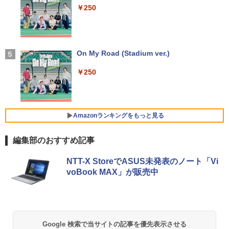
ro64Bit | ACアダプター付属
軽量 ブルートゥースHi-Fi 最大36時間再生 ぶ
￥8,980
￥250
￥1,210
るーとゅーす コードレス ENCノイズキャン
セリング 自動ペアリング Type-C充電 マイク
￥9,980
付き 防水 タッチ式音量調整 スポーツ/通勤/通
学/WEB会議(ホワイト)
アースドリームス 厳選おまかせモニター
4
バムとケロのデイブック Bam and Ker
21.5型〜27型ワイド 【HDMI対応 / FULL
On My Road (Stadium ver.)
5
￥1,964
o Day Book [ 島田ゆか ]
【期間限定 ポイント10倍】Lenovo Idea
HD解像度】 大手メーカー液晶 (Dell/HP/
4
Pad D330 10.1型 2-in-1 タブレットPC／
NEC等) テレワーク デュアルモニター S
￥250
着脱式キーボード（intel 第九世代Celero
witch PS4 PS5対応 【整備済み中古品】
￥4,950
n N4000/4GB/64GB eMMC/HD IPS液晶
Xiaomi シャオミ REDMI Buds 8 Lite ワイヤ
Type-C データ/充電可）/microSD対応
レスイヤホン Bluetooth 5.4 ノイズキャンセ
￥6,470
（最大128GB）/Windows 11 Pro／Dolb
リング ANC 36時間再生
y Audio）【整備済み中古品】
Amazonランキングをもっと見る
￥3,480
￥13,800
＼500円OFFクーポンあり！／ モバイル
5
編集部のおすすめ記事
モニター 15.6インチ 1080PフルHD ディ
スプレイ VESA対応 コスパ デュアルモニ
【Amazon.co.jp限定】 い・ろ・は・す 2L P
薬屋のひとりごと 17巻 (デジタル版ビッグガ
ター サブモニター ゲーミングモニター
NTT-X StoreでASUS未発表のノート「Vi
ET ラベルレス ×8本
ンガンコミックス)
【期間限定破格金額！】新生活 新古品 W
ポータブルモニター 外付けモニター リモ
5
voBook MAX」が販売中
in11搭載 パソコンノートパソコンoffice
ートワーク IPS mini pc ミニPC 多デバ
￥1,112
￥770
付き 初心者向けノートPC 初期設定済 1
イス対応 ブラック
5.6型 インテル高速CPU ランダムで発送
メモリ4GB～ 高速SSD1TB 最大 フルHD
￥9,480
Webカメラ zoom 軽量薄型 無線 型番更
新で在庫処分
by Amazon 天然水 ラベルレス 500ml ×24本
異世界居酒屋「のぶ」(22) (角川コミックス・
Google 検索で当サイトの記事を優先表示させる