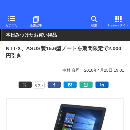
PC Watch
パソコン/タブレット/スマートフォン
ノートパソコン
カテゴリ
過去記事
検索
Impressサイト
本日みつけたお買い得品
NTT-X、ASUS製15.6型ノートを期間限定で2,000
円引き
中村 真司
2018年4月25日 19:01
リスト