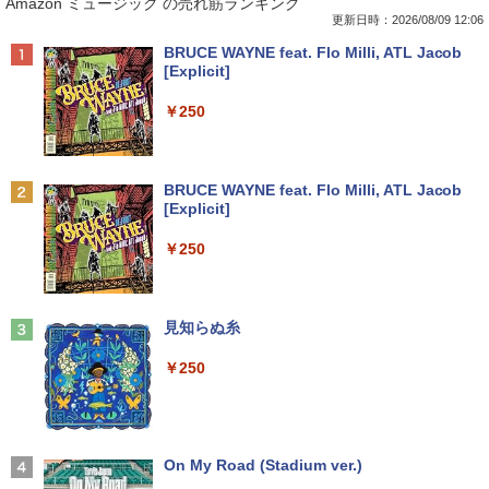
Amazon ミュージック の売れ筋ランキング
り!】富士通 LIFEBOOK A576/第6世代 C
17インチ スクエア ホワイト LCD LEDバ
（1） （ワイドKC） [ ナガノ ]
ore i3/メモリ:4GB/SSD:128GB/15.6型液
ックライト SXGA 1280×1024 TNパネル
更新日時：2026/08/09 12:06
晶/USB 3.0/VGA/HDMI/DVD/Office/中古
非光沢 ノングレア DVI VESA準拠 ディス
￥1,100
Anker Soundcore P40i オフホワイト
BRUCE WAYNE feat. Flo Milli, ATL Jacob
パソコン ノートパソコン Windows11 W
プレイ 【中古】
[Explicit]
indows10
￥7,990
￥2,750
￥250
￥8,999
羽生結弦（2027年1月始まりカレンダ
2
ー）
【超特価】厳選大手メーカー 液晶モニタ
2
Anker Soundcore P31i ブラック
BRUCE WAYNE feat. Flo Milli, ATL Jacob
【マラソンP5倍/10%オフクーポン】中古
ー シークレット 19インチワイド ノング
￥4,345
2
[Explicit]
ノートパソコン Windows11 Pro Office
レア VGA DELL NEC 等 液晶ディスプレ
￥5,990
付き Panasonic Let's note CF-NX3 第4
イ【中古】
￥250
世代 Core i5 メモリ8GB 高速SSD256GB
12.1インチ Bluetoot WEBカメラ Wi-Fi
￥3,100
HDMI 初期設定済み 送料無料 90日保証
杖と剣のウィストリア（16） （講談社コ
3
ミックス） [ 大森 藤ノ ]
Anker Soundcore Liberty 5 ミッドナイトブ
見知らぬ糸
￥9,800
ラック
￥594
モバイルモニター 15.6インチ InnoView
3
￥250
モバイルディスプレイ 自立型 1920*1080
￥14,990
FHD ポータブルモニター IPS液晶パネル
中古パソコン | Lenovo | ThinkPad L57
薄型 軽量 持ち運び 壁掛けに対応 Switc
3
0 | Windows11 | ノートPC | 一年保証 |
h/PS3/PS4/PS5/Xbox One/PC/スマホ/U
第7世代 | Core i5 7200U 2.5(～最大3.1)
SBType-C/標準HDMI対応【選べる種
ちいかわ なんか小さくてかわいいやつ
4
GHz | MEM:8GB | HDD:500GB | DVDマ
類】タッチ/ケース付き/4Kタイプ
【2026年アップグレード版】AOKIMI ワイヤ
On My Road (Stadium ver.)
（2） （ワイドKC） [ ナガノ ]
ルチ | 無線LAN:あり | テンキー | Win11P
レスイヤホン bluetooth イヤホン V12 小型