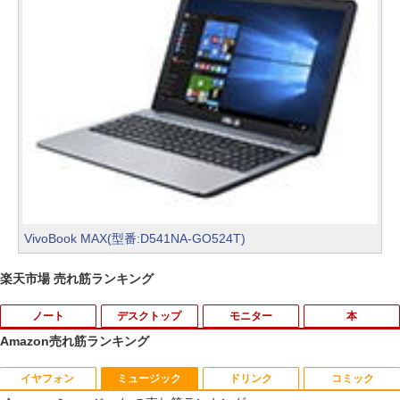
VivoBook MAX(型番:D541NA-GO524T)
楽天市場 売れ筋ランキング
ノート
デスクトップ
モニター
本
Amazon売れ筋ランキング
イヤフォン
ミュージック
ドリンク
コミック
【★最大100%ポイント】【大特価!訳あ
富士通 Fujitsu 液晶モニター VL-17CST
ちいかわ なんか小さくてかわいいやつ
1
1
1