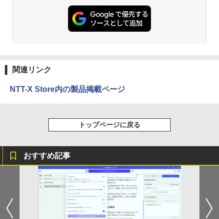
富士山の天然水 バナジウム含有 水 ミネラル
エース)
ウォーター ペットボトル 静岡県産 500ミリリ
￥12,980
ットル (Smart Basic)
￥832
￥1,380
ONE PIECE モノクロ版 115 (ジャンプコミッ
クスDIGITAL)
by Amazon 天然水ラベルレス 2L×9本
関連リンク
￥594
￥1,117
NTT-X Store内の製品掲載ページ
HUNTER×HUNTER モノクロ版 39 (ジャンプ
トップページに戻る
コミックスDIGITAL)
by Amazon 炭酸水 ラベルレス 500ml ×24本
強炭酸水 ペットボトル 500ミリリットル (Sm
art Basic)
￥572
おすすめ記事
￥1,625
スーパーの裏でヤニ吸うふたり 9巻 (デジタル
版ビッグガンガンコミックス)
コカ・コーラ やかんの麦茶 from 爽健美茶 ラ
ベルレス 650mlPET×24本
￥810
￥2,009