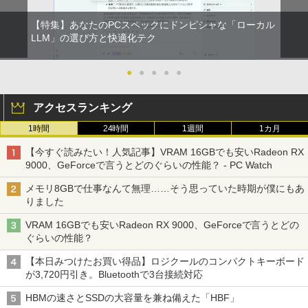
【特集】あなたのPCスペックにドンピシャな「ローカル
LLM」の選び方と快適化テク
●
●
●
●
●
アクセスランキング
1時間
24時間
1週間
1カ月
【今すぐ読みたい！人気記事】VRAM 16GBでも安いRadeon RX
9000、GeForceで言うとどのぐらいの性能？ - PC Watch
メモリ8GBで仕事なんて無理……そう思っていた時期が僕にもあ
りました
VRAM 16GBでも安いRadeon RX 9000、GeForceで言うとどの
ぐらいの性能？
【本日みつけたお買い得品】ロジクールのコンパクトキーボード
が3,720円引き。Bluetoothで3台接続対応
HBMの速さとSSDの大容量を兼ね備えた「HBF」