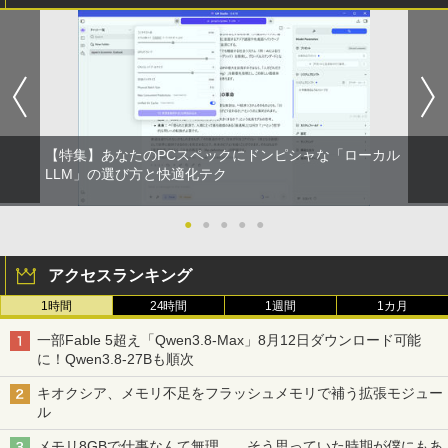
ftOffice2024可 Windows11
【2026年アップグレード版】AOKIMI ワイヤ
On My Road (Stadium ver.)
HUNTER×HUNTER モノクロ版 39 (ジャンプ
子限定かきおろし付】 【電子書籍】[ 佳
￥69,800
レスイヤホン bluetooth イヤホン V12 小型
コミックスDIGITAL)
門サエコ ]
by Amazon 天然水ラベルレス 2L×9本
￥16,500
軽量 ブルートゥースHi-Fi 最大36時間再生 ぶ
￥250
るーとゅーす コードレス ENCノイズキャン
￥572
￥878
￥1,117
セリング 自動ペアリング Type-C充電 マイク
GMKtec GMK-K8 PLUS-32/1T-W11Pro
4
付き 防水 タッチ式音量調整 スポーツ/通勤/通
【マラソンセール期間中ポイント5倍】中
(8845HS)
4
学/WEB会議(ホワイト)
古ノートパソコン 第11世代 Core i5 メモ
BUGS LIFE
スーパーの裏でヤニ吸うふたり 9巻 (デジタル
あかね噺 23 【電子書籍】[ 末永裕樹 ]
5
リ16GB M.2 SSD256GB 13.3インチ フ
￥124,800
￥1,964
【特集】あなたのPCスペックにドンピシャな「ローカル
版ビッグガンガンコミックス)
コカ・コーラ やかんの麦茶 from 爽健美茶 ラ
ルHD ノングレア Webカメラ 無線LAN
LLM」の選び方と快適化テク
ベルレス 650mlPET×24本
￥250
￥572
Wi-Fi Bluetooth Windows11 東芝 dyna
￥810
book G83/HS 初期設定済 すぐ使える 90
Xiaomi シャオミ REDMI Buds 8 Lite ワイヤ
￥2,009
日保証 送料無料
●
●
●
●
●
レスイヤホン Bluetooth 5.4 ノイズキャンセ
デスクトップPC Ryzen7 5700G メモリ1
5
リング ANC 36時間再生
￥29,980
6GB SSD1TB B550 グラボなし
アクセスランキング
￥2,980
￥148,700
1時間
24時間
1週間
1カ月
13.3インチ 良品 Lenovo ThinkPad X13
5
Gen2 Type-20XJ フルHD / Windows11/
一部Fable 5超え「Qwen3.8-Max」8月12日ダウンロード可能
高性能 AMD Ryzen 5-5650u/ 16GB/ 爆
に！Qwen3.8-27Bも順次
速NVMe式256GB-SSD/ カメラ/ 無線Wi-
Fi6/ Office付き/ Win11【中古ノートパソ
キオクシア、メモリ不足をフラッシュメモリで補う拡張モジュー
コン 中古パソコン 中古PC】税込送料無
ル
料 あす楽対応 当日発送
メモリ8GBで仕事なんて無理……そう思っていた時期が僕にもあ