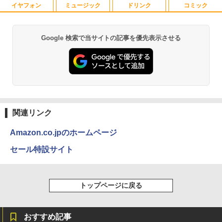
28GB～1TB Webカメラ DVD 無線LAN
D 120GB/DVD-ROM/送料無料【オプショ
イヤフォン
ミュージック
ドリンク
コミック
アンダーニンジャ（18） 【電子書籍】[
1
店長おまかせPC 初期設定済 送料無料
ン色々有】
花沢健吾 ]
【中古】
￥24,800
￥792
Google 検索で当サイトの記事を優先表示させる
￥9,999
Anker Soundcore P40i オフホワイト
BRUCE WAYNE feat. Flo Milli, ATL Jacob
【Amazon.co.jp限定】 い・ろ・は・す 2L P
薬屋のひとりごと 17巻 (デジタル版ビッグガ
[Explicit]
ET ラベルレス ×8本
ンガンコミックス)
￥7,990
￥250
￥1,112
￥770
【エントリーでポイント100％還元のチ
2
往復送料込！パソコンレンタルハイスペ
ャンス】GMKtec ミニpc G3 Pro Intel C
2
熱帯魚・水草大図鑑 定番種から新種まで
2
ックモデルCore i7/16G/SSD/カメラ付き
ore i3 10110U 16GB DDR4 64GBまで増
（4週間延長）【Office2024セット】イ
設 512GB SSD M.2 2242 最大8TB Wind
￥6,600
ンストール済※この商品はレンタルで
ows11 Pro mini pc 4.1GHz WIFI6 BT5.
Anker Soundcore P31i ブラック
BRUCE WAYNE feat. Flo Milli, ATL Jacob
by Amazon 天然水 ラベルレス 500ml ×24本
異世界居酒屋「のぶ」(22) (角川コミックス・
す。販売品ではありません。ご了承下さ
2 小型PC VESA対応 ミニパソコン 2画面
[Explicit]
富士山の天然水 バナジウム含有 水 ミネラル
エース)
関連リンク
い。
高性能 みにpc nucbox 省エネ デスクト
ウォーター ペットボトル 静岡県産 500ミリリ
￥5,990
ップPC
ットル (Smart Basic)
￥250
￥832
Amazon.co.jpのホームページ
￥14,300
￥66,248
￥1,380
セール特設サイト
看護師・看護学生のためのレビューブッ
3
ク 2027 [ 岡庭 豊 ]
Anker Soundcore Liberty 5 アプリコットピ
On My Road (Stadium ver.)
ONE PIECE モノクロ版 115 (ジャンプコミッ
ノートパソコン14インチ 極軽量約965g
3
ンク
クスDIGITAL)
by Amazon 炭酸水 ラベルレス 500ml ×24本
￥6,930
富士通 LIFEBOOK U748 高性能第7世代
[VETESA正規販売店]デスクトップパソ
3
強炭酸水 ペットボトル 500ミリリットル (Sm
￥250
トップページに戻る
Core i5-7300U カメラ内蔵 メモリ最大16
コン PC 一体型 新品 Windows11 27型 C
art Basic)
￥-
￥594
GB SSD1TB 薄い軽い FHD液晶 type-C
ore i7 第4世代 Office付き メモリ16GB
WIFI Bluetooth 中古ノートパソコン Off
SSD512GB 初期設定済 ホワイト ブラッ
￥1,625
ice付き 5GWIFI Bluetooth最新Microso
ク
おすすめ記事
これから俺は、後輩に抱かれます 6【電
4