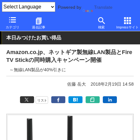
Powered by
Translate
PC Watch
半導体/周辺機器
無線
NETGEAR
カテゴリ
過去記事
検索
Impressサイト
本日みつけたお買い得品
Amazon.co.jp、ネットギア製無線LAN製品とFire
TV Stickの同時購入キャンペーン開催
～無線LAN製品が40%引きに
佐藤 岳大
2018年2月19日 14:58
リスト