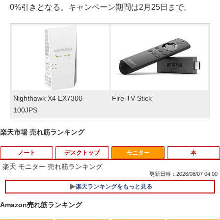
0%引きとなる。キャンペーン期間は2月25日まで。
Nighthawk X4 EX7300-
Fire TV Stick
100JPS
楽天市場 売れ筋ランキング
ノート
デスクトップ
モニター
本
楽天 モニター 売れ筋ランキング
更新日時：2026/08/07 04:00
楽天ランキングをもっと見る
【期間限定★新品無線マウス付】中古ノ
ポイント10倍 中古パソコン デスクトッ
1
1
ートパソコン Windows11 Office2019搭
プパソコン Windows 11【Office付】
Amazon売れ筋ランキング
載 15.6型 テンキー付き Celeron 第8世代
【Windows 11 Pro 64Bit搭載】DELL O
Core i3 Core i5 メモリ4GB/16GB SSD1
ptiplexシリーズ Core i5搭載/4G/新品SS