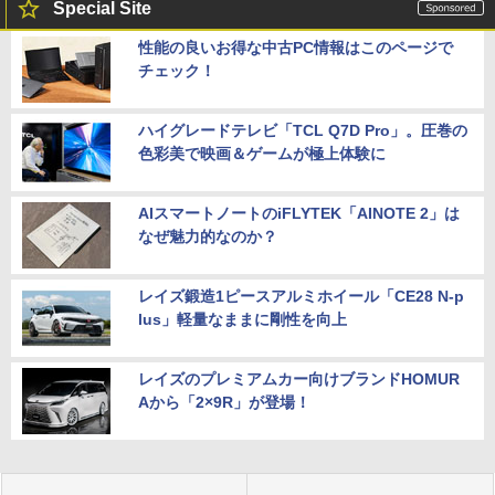
Special Site
性能の良いお得な中古PC情報はこのページで
チェック！
ハイグレードテレビ「TCL Q7D Pro」。圧巻の
色彩美で映画＆ゲームが極上体験に
AIスマートノートのiFLYTEK「AINOTE 2」は
なぜ魅力的なのか？
レイズ鍛造1ピースアルミホイール「CE28 N-p
lus」軽量なままに剛性を向上
レイズのプレミアムカー向けブランドHOMUR
Aから「2×9R」が登場！