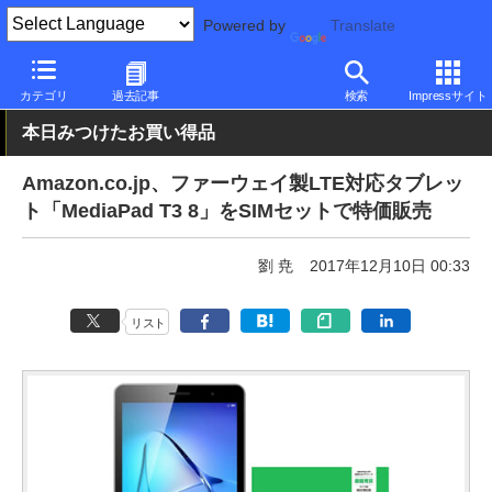
Powered by
Translate
PC Watch
パソコン/タブレット/スマートフォン
タブレット
An
カテゴリ
過去記事
検索
Impressサイト
本日みつけたお買い得品
Amazon.co.jp、ファーウェイ製LTE対応タブレッ
ト「MediaPad T3 8」をSIMセットで特価販売
劉 尭
2017年12月10日 00:33
リスト