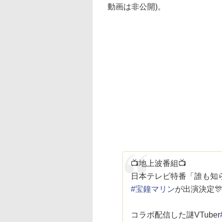
動画は非公開)。
📺地上波番組📺
日本テレビ特番「誰も知
#宝鐘マリン
が出演決定
コラボ配信した謎VTuber