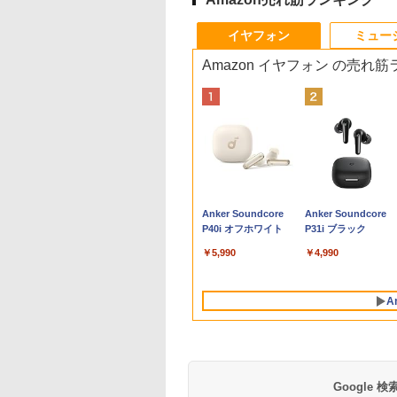
10
10
10
10
1
1
1
1
2
2
2
2
イヤフォン
ミュー
Amazon イヤフォン の売れ
ORUI｜クールイ ゲ
トパソコン 14イン
】HP Pro Mini
先輩は怖くてかわ
【新品】【楽天1
【ポイント10倍 期間限
SNOOPY まるっと入
iiyama 23．8型フル
【マラソンセール期間
富士通 デスクトップ
NEC LCD-AS193Mi 19
[新品]忘却バッテリー
【初心者向け】ノー
中古パソコン
【P最大31.5%還元
渡哲也 自分に生きる
ング液晶ディスプ
品 Windows11
G9 Core i5-
 3巻 【電子書籍】[
位！】ノートパソコン
定】HP ProOne 600
る! かんたん圧縮収納
HD IPS方式パネル 液
中ポイント5倍】中古タ
ESPRIMO D588 第8世
インチ スクエア LED液
(1-24巻 最新刊) 全巻セ
パソコン 中古 激安
windows 10 Pro 32b
Minifire モニター24
120の言葉 [ 渡 哲也 ]
27型/Fast
 Office搭載 日本語
00T メモリ16GB
すむ ]
新品第13世代CPU搭載
G6 All-in-One｜第10
ポーチ BOOK [
晶ディスプレイ iiyama
ブレットPC 第8世代
代Celeron メモリ8GB
晶モニター 薄型 液晶デ
ット
Windows10 店長お
デスクトップ【WPS
ンチ IPS 内蔵スピー
￥1,870
/WQHD
ボード メモリ
256GB
ノートPC Office付き
世代Core i5-10500T｜
Peanuts Worldwide
ブラック
Celeron メモリ4GB ス
SSD120GB
ィスプレイ 非光沢 IPS
かせ 中古ノートパソ
Office付】富士通 D
ーディスプレイ100H
,610
,800
,500
0
￥29,800
￥49,800
￥2,970
￥24,800
￥5,980
￥15,500
￥3,200
￥16,742
￥7,800
￥12,800
￥10,980
×1440/200Hz/1ms)
 SSD 128GB
dows11Pro 省スペ
ノートパソコン 初心者
16GBメモリ｜512GB
LLC ]
XUB2497HSN-B2
トレージ128GB 10.1イ
SSD256GB
パネル SXGA
ン 15型以上 中古ノ
リーズ Celeron ~/
FHD 1080P VGA ブ
Anker Soundcore
Anker Soundcore
ック) G2721P
GB 512GB 1TB
 小型 デスクトッ
向け Windows11 初期
SSD｜21.5型FHD液晶
[XUB2497HSN-B2]
ンチ グレア タッチパネ
windows10
1280×1024 DVI VGA
トPC 中古PC
リ
ーライト軽減 フリッ
P40i オフホワイト
P31i ブラック
bカメラ WiFi
C
設定済 Webカメラ
｜Windows 11 Pro｜
【RNH】
ル Windows11 モバイ
Windows11 DVDROM
VESA準拠【中古】
HDD250GB 4GB 中
2G/HDD160GB/DVD
ーフリー VESA対応 
uetooth 選べるカラ
zoom 日本語キーボー
Webカメラ内蔵｜WPS
ルノート NEC
中古デスクトップパソ
パソコン Celeron or
ROM【中古】【中古
レームレス HDMI1.4
￥5,990
￥4,990
14型 薄型 軽量 初心
ド 14.1型 Intel
Office付属｜省スペー
VersaPro VKF11U-6 初
コン 中古パソコン 中古
Core2 or AMD 富士
ソコン】【中古PC】
DP／VGAコントラ
学習向け PC ピンク
Celeron メモリ8GB
ス一体型PC All-In-
期設定済 すぐ使える
PC デスクトップPC
NEC等 在宅 テレワ
【即納】【在庫処分
1000:1 チルト調節可
バー 最短当日出荷
SSD1TB(最大) 大容量
ONE「整備済み中古
90日保証 送料無料
Office 中古品 中古 あ
ク パソコン 訳あり
【安心保証】【ワー
ビジネス用 【送料無
A
バッテリービジネス 大
品」
す楽
ド・エクセル・パワ
料】pcモニター (ケ
学生 プレゼント 学生
ポイント】【事務処
ブル付）
向け
用として最適】
Google