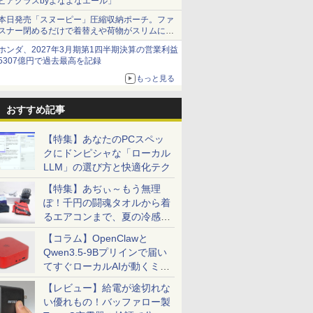
ビアグラスbyよなよなエール」
本日発売「スヌーピー」圧縮収納ポーチ。ファ
スナー閉めるだけで着替えや荷物がスリムにま
とまる
ホンダ、2027年3月期第1四半期決算の営業利益
5307億円で過去最高を記録
もっと見る
おすすめ記事
【特集】あなたのPCスペッ
クにドンピシャな「ローカル
LLM」の選び方と快適化テク
【特集】あぢぃ～もう無理
ぽ！千円の闘魂タオルから着
るエアコンまで、夏の冷感グ
ッズ一挙紹介
【コラム】OpenClawと
Qwen3.5-9Bプリインで届い
てすぐローカルAIが動くミニ
PC「SER9 Pro」
【レビュー】給電が途切れな
い優れもの！バッファロー製