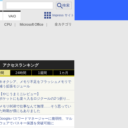
Impress サイト
全カテゴリ
CPU
Microsoft Office
アクセスランキング
時間
24時間
1週間
1カ月
キオクシア、メモリ不足をフラッシュメモリで
補う拡張モジュール
【やじうまミニレビュー】
ポケットにも楽々入るロジクールの2つ折りマ
ウス「Mobi Fold」。その気になるギミックと
メモリ8GBで仕事なんて無理……そう思ってい
は？
た時期が僕にもありました
Googleパスワードマネージャーに脆弱性、マル
ウェアでパスキー保護を突破可能に