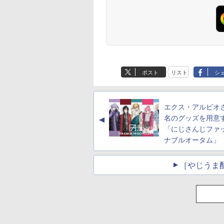
BRUCE WAYNE feat.
【Amazon.co.jp限
薬屋のひとりごと 17
BRUCE WAYNE feat
by Amazon 天然水
異世界居酒屋「の
Flo Milli, ATL Jacob
定】 い・ろ・は・す
巻 (デジタル版ビッグ
Flo Milli, ATL Jacob
ラベルレス 500ml
ぶ」(22) (角川コミッ
[Explicit]
2L PET ラベルレス
ガンガンコミックス)
[Explicit]
×24本 富士山の天然
クス・エース)
ポスト
リスト
シ
×8本
水 バナジウム含有 
￥250
￥1,001
￥770
￥250
￥1,380
￥832
ミネラルウォーター
ペットボトル 静岡県
産 500ミリリットル
エクス・アルビオ
(Smart Basic)
名のグッズを用意
▲
「にじさんじファ
ナブルオータム」
［やじうま配