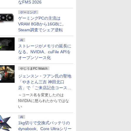
なFMS 2026
7
7
7
7
8
8
8
8
9
9
9
9
10
10
10
10
ゲーミング
ゲーミングPCの主流は
VRAM 8GBから16GBに。
Steam調査でシェア逆転
AI
ストレージがメモリの延長に
%ポイン
【コスパ
3.8型
る暮らし
☆240Hz新発売！楽天1
【今だけP10倍！大量
2027 半田常滑看護専門
ノートパソコン
【エントリーでポイン
【楽天1位常連・超800
顎矯正手術エッセンシ
「2026初売り」｜ノー
KOORUI｜クールイ ゲ
ノートパソコン 14イン
【中古】HP Pro Mini
灰宮先輩は怖くてかわ
【新品】【
【ポイント
SNOOPY
iiyama 
なる。NVIDIA、cuFile APIを
応援・
】ゲーミ
レイ Pro
位！23.8インチ 240Hz
還元！】一体型デスク
学校直前対策合格セッ
Surface Pro 5 高性能
ト100％還元チャンス】
冠獲得】黒/白 モニタ
ャル ビジュアルでわか
トパソコン 東芝
ーミング液晶ディスプ
チ 新品 Windows11
400 G9 Core i5-
いい 3巻 【電子書籍】[
位！】ノー
定】HP Pro
る! かん
HD IPS
オープンソース化
e 2019
クトップ
ター
ゲーミング モニター
トップパソコン
ト問題集(5冊) 過去問の
第7世代Core i5-7300U
GMKtec G10 ミニ
ー 21.5 / 23.8 / 24.5 /
る顎変形症の手術のポ
dynabook B55/65 第8
レイ(27型/Fast
Pro Office搭載 日本語
12500T メモリ16GB
神山すむ ]
新品第13
G6 All-i
ポーチ BOO
晶ディスプレ
ic Let's
IA
リフレッシ
24.5インチ 27インチ
VETESA 22型液晶 第2
傾向と対策 / 面接 参考
WEBカメラ内蔵
PC【AMD Ryzen 5
27型 240Hz/200Hz
イントとトラブルの対
世代Core i5 高性能 充
IPS/WQHD
キーボード メモリ
SSD256GB
ノートPC O
世代Core i
Peanuts W
ブラック
￥11,999
￥39,900
￥19,250
￥24,890
￥61,999
￥13,999
￥19,800
￥26,500
￥22,610
￥29,800
￥49,500
￥770
￥29,800
￥49,800
￥2,970
￥24,800
6/第7世代
030
z HDMI
【240Hz/144Hz/120Hz/100Hz】
世代Core i5
書 社会人 高校生 送料
Windows 11 Pro MS
3500U DDR4 16GB
/180Hz/165Hz/100Hz
処 [ 横江義彦 ]
実機能 テンキー DVD
2560×1440/200Hz/1ms)
8GB SSD 128GB
Windows11Pro 省スペ
ノートパソ
16GBメモ
LLC ]
XUB2497
やじうまPC Watch
士通 中古
 VGA モ
1ms HDMI フルHD
Windows11搭載
無料 / 受験専門サクセ
0ffice 2024選択可 12.3
512GB/256GB/1T
ゲーミングモニター
内蔵 メモリ8GB 新品
(ブラック) G2721P
256GB 512GB 1TB
ース 小型 デスクトッ
向け Wind
SSD｜21.
[XUB2497
ジェンスン・フアン氏の聖地
HD ゲー
液晶モニ
VA/IPS 非光沢 1ms応答
Office付き メモリ8GB
ス
型 2K液晶(2560x1440)
SSD】4C/8T 3.7GHz
1ms応答 pcモニター
SSD256GB 15.6インチ
Webカメラ WiFi
プPC
設定済 W
｜Windows
【RNH】
「やきとん三吉 神田北口
12GB/1TB/12.1
Corei7
ィスプレ
2mm狭額縁 液晶 pcモ
SSD256GB 初期設定
Wi-Fi Mini-DP
64GB 16T拡張
パソコン モニター 非
大画面 HDMI
Bluetooth 選べるカラ
zoom 日
Webカメ
店」で「ご来店記念コース」
s10
S デル
ニター パソコンモニタ
済み USB2.0 Wi-Fi無
Bluetooth
Windows11 Pro 8K/4K
光沢 スピーカー内蔵
Windows11 中古ノー
ー 14型 薄型 軽量 初心
ド 14.1型 I
Office
I/wi-fi/
メモリ
.8インチ
ー HDR/チルト/スピー
線LAN対応 キーボード
SurfaceConnect
3画面出力 LAN *2
HDR/Freesync/VESA
トパソコン Office搭載
者 学習向け PC ピンク
Celeron
ス一体型PC A
を娘と堪能
～コース名を変更したのは
SBメモリ/
ングKBマ
ター 新
カー内蔵 kksmart
＆マウス付属 在宅勤務
USB3.0
WiFi5 Bluetooth5.0
cocopar HG-238
Microsoftoffice2024可
シルバー 最短当日出荷
SSD1TB(
ONE「整
NVIDIAに怒られたからではな
/ノートパ
セット付
学生向け 初心者向け
Nucbox みにpc Ryzen
送料無料【120日保証
バッテリー
品」
い
 8世代CPU
高性能PC 新品
5
】中古パソコン
学生 プレ
1/Windows10
】
N95/N97/N100/4300U/N150
向け
AI
より高性能
1kg切りで交換式バッテリの
dynabook、Core Ultraシリー