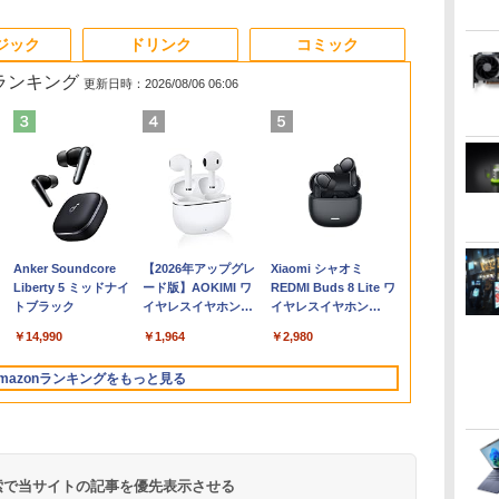
3
3
3
3
4
4
4
4
5
5
5
5
6
6
6
6
ジック
ドリンク
コミック
筋ランキング
更新日時：2026/08/06 06:06
ト
！】
ノートパソコン 最新
hp ProDesk 600 G5
PRINCETON 15.6イン
2026年8月発売 予約
中古ノートパソコン パ
Lenovo ThinkCentre
【期間限定10%OFFク
ゲーム中盤で死ぬ悪役
中古美品 フルHD 15.6
【期間限定P15倍+最大
【期間限定5%OFFク
おいしい！イラストレ
【★最大100
緊急値下げ！
液晶モニター 2
marnaのあ
it
イ
Windows11 15.6型
SFF Core i5-8500
チ ワイド モバイルモニ
mini ミニ 2026年9月号
ナソニック Let's note
M70q Tiny【Core i5-
ーポン 8/6 10時まで】
貴族に転生したので、
インチ TOSHIBA
10%OFFクーポン】
ーポン 8/6 10時まで】
ッスン クレパスで描
ト】【新生活
に自信有り！
Dell ディスプ
（TJMOOK）
ま
カ
NEC VersaPro 第七世
3GHz 8GB
ター PTF-M156T ブラ
ミルク M!LK MILK
SV7 第8世代 Core i5
10400T/メモリ
ゲーミングモニター
外れスキル【テイム】
dynabook B65/D
【3年保証】HP
モニター 27インチ
きました [ momo ]
2026】【Offic
ングPC デス
24 純正モニ
￥2,799
コ
シ
z
代 Corei3 メモリ4GB
256GB(SSD)
ック フルHD スピーカ
Windows11 Pro WPS
8GB(DDR4)/M.2
24.5インチ FHD 240Hz
を駆使して最強を目指
B65/Mシリーズ /
ELITEDESK 800 G6
144Hz FHD pcモニタ
H&B】Panason
パソコン NVID
VESA 対応 
￥8,980
￥27,000
￥12,800
￥4,550
￥15,800
￥33,000
￥12,980
￥792
￥19,990
￥37,400
￥13,480
￥1,518
￥19,999
￥39,800
￥13,999
ー
メモ
ル
SSD128GB 無線LAN
DisplayPort x2/アナロ
ー搭載 光沢 グレア
Office 2024付き メモ
SSD256GB/Win11Pro
1ms Fast IPSパネル
してみた（7） 【電子
Windows11/ 高性能 第
DM SSD256GB メモリ
ー フリッカーレス
note CF-SZ
GeForce GT1
ュレート 100H
Anker Soundcore
【2026年アップグレ
Xiaomi シャオミ
カ
HDMI Bluetooth
グRGB出力 DVD+-RW
15.6型 IPS miniHDMI
リ8GB
64bit】中古/送料無料
HDMI2.0×1 DP1.4×1
書籍】[ 八又ナガト ]
8世代Core i5-8250u/
16GB Core i3
FullHD ブルーライト
Core i5/メモ
DELL HP 富
DisplayPort
Liberty 5 ミッドナイ
ード版】AOKIMI ワ
REDMI Buds 8 Lite ワ
古
-
フ
USB3.0 SDカード
Windows11 Pro 64bit
USB タイプC PCモニ
SSD256GB/1TB選択可
※沖縄・離島を除く
Adaptive Sync対応 フ
8GB/ 爆速256GB-SSD/
Windows 11 Pro 中古
カット ノングレア デ
リ:8GB/M.2
22型液晶 フル
ニター 液晶 
トブラック
イヤレスイヤホン
イヤレスイヤホン
パ
／
Office バーサプロ ノー
【中古】【20260304】
ター 中古モニター 液晶
12型 無線LAN HDMI
リッカーフリー ブルー
カメラ/ 無線/ リカバリ/
アウトレット 返品 送
ィスプレイ HDMI
SSD:256GB/5
ミングパソコン 
ター 液晶デ
bluetooth イヤホン
Bluetooth 5.4 ノイズ
通
スト
トPC パソコン 中古パ
ディスプレイ 液晶モニ
軽量 モバイル ビジネ
ライトカット モニター
Office付き/ Win11【中
料無料 中古デスクトッ
144hz pcモニター
型/Webカメ
3770 Window
イ フルHD IP
￥14,990
￥1,964
￥2,980
V12 小型軽量 ブルー
キャンセリング ANC
ー
】
ソコン 中古PC Win11
ター モバイルディスプ
ス 在宅勤務 学生向け
ディスプレイ MAXZEN
古ノートパソコン 中古
プパソコン 中古パソコ
Adaptive-Sync ブラッ
ラ/USB3.0/HDM
SSD256GB 
E2425HM 23
トゥースHi-Fi 最大
36時間再生
品
オフィス 中古 格安
レイ プリンストン 中古
MGM25IC04-F240
パソコン 中古PC】税
ン デスクトップパソコ
ク MAXZEN
無線マウス/U
8GB ゲーミ
パソコンモニ
mazonランキングをもっと見る
36時間再生 ぶるーと
ー
ー
込送料無料 あす楽対応
ン デスクトップ PC ミ
MJM27IC01
中古パソコン
ウス・ヘッド
品
ゅーす コードレス
理
即日発送
ニPC OFFICE付き
MJM27IC04-F144 マク
ソコ
Windows11
ENCノイズキャンセ
スゼン
ン/Windows1
選択可【中古
リング 自動ペアリン
グ Type-C充電 マイ
ク付き 防水 タッチ式
 検索で当サイトの記事を優先表示させる
音量調整 スポーツ/通