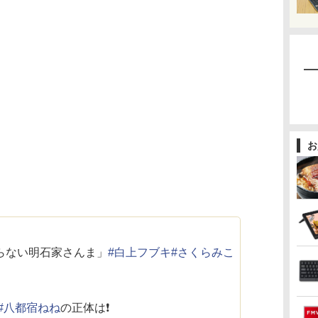
お
らない明石家さんま」
#白上フブキ
#さくらみこ

#八都宿ねね
の正体は❗️