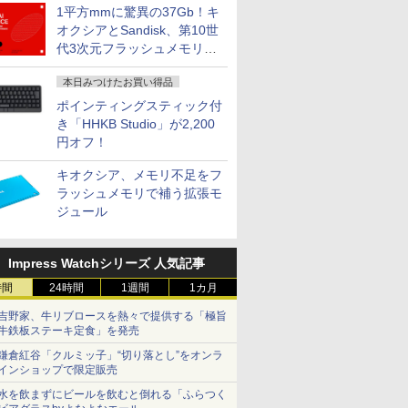
1平方mmに驚異の37Gb！キ
オクシアとSandisk、第10世
代3次元フラッシュメモリを
開発
本日みつけたお買い得品
ポインティングスティック付
き「HHKB Studio」が2,200
円オフ！
キオクシア、メモリ不足をフ
ラッシュメモリで補う拡張モ
ジュール
Impress Watchシリーズ 人気記事
時間
24時間
1週間
1カ月
吉野家、牛リブロースを熱々で提供する「極旨
牛鉄板ステーキ定食」を発売
鎌倉紅谷「クルミッ子」“切り落とし”をオンラ
インショップで限定販売
水を飲まずにビールを飲むと倒れる「ふらつく