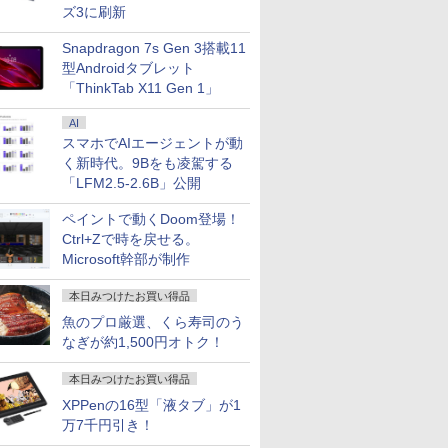
ズ3に刷新
Snapdragon 7s Gen 3搭載11
型Androidタブレット
「ThinkTab X11 Gen 1」
AI
スマホでAIエージェントが動
く新時代。9Bをも凌駕する
「LFM2.5-2.6B」公開
ペイントで動くDoom登場！
Ctrl+Zで時を戻せる。
Microsoft幹部が制作
本日みつけたお買い得品
魚のプロ厳選、くら寿司のう
なぎが約1,500円オトク！
本日みつけたお買い得品
XPPenの16型「液タブ」が1
万7千円引き！