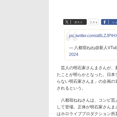
ポスト
リスト
シ
pic.twitter.com/aBLZJPlH
— 八都宿ねね@新人VTuber✏️
2024
芸人の明石家さんまさんが、新人
たことが明らかとなった。日本テ
らない明石家さんま」の企画の
されるという。
八都宿ねねさんは、コンビ芸人・
して登場。正体が明石家さんま
はホロライブプロダクション所属