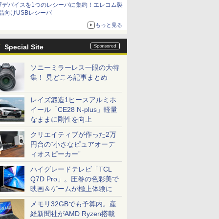
7デバイスを1つのレシーバに集約！エレコム製
品向けUSBレシーバ
もっと見る
Special Site
ソニーミラーレス一眼の大特
集！ 見どころ記事まとめ
レイズ鍛造1ピースアルミホ
イール「CE28 N-plus」軽量
なままに剛性を向上
クリエイティブが作った2万
円台の“小さなピュアオーデ
ィオスピーカー”
ハイグレードテレビ「TCL
Q7D Pro」。圧巻の色彩美で
映画＆ゲームが極上体験に
メモリ32GBでも予算内。産
経新聞社がAMD Ryzen搭載