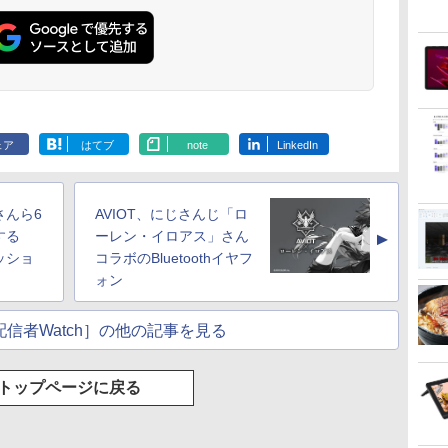
勤/通学/WEB会議(ホ
ワイト)
.
On My Road
by Amazon 天然水
HUNTER×HUNTER
BUGS LIFE
by Amazon 炭酸水
スーパーの裏でヤニ
On My Road
コカ・コーラ やかんの
ONE PIECE モノクロ
(Stadium ver.)
ラベルレス 2L×9本
モノクロ版 39 (ジャ
ラベルレス 500ml
吸うふたり 9巻 (デジ
(Stadium ver.)
麦茶 from 爽健美茶 ラ
版 115 (ジャンプコミ
￥250
ンプコミックス
×24本 強炭酸水 ペッ
タル版ビッグガンガ
ベルレス
ックスDIGITAL)
￥250
￥1,117
￥250
ェア
はてブ
note
LinkedIn
水
DIGITAL)
トボトル 500ミリリ
ンコミックス)
650mlPET×24本
￥572
￥1,625
￥810
￥1,653
￥594
ットル (Smart
Basic)
さんら6
AVIOT、にじさんじ「ロ
する
ーレン・イロアス」さん
▲
ッショ
コラボのBluetoothイヤフ
ォン
信者Watch］の他の記事を見る
トップページに戻る