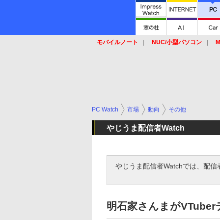
モバイルノート
NUC/小型パソコン
M
SSD
キーボード
マウス
PC Watch
市場
動向
その他
やじうま配信者Watch
やじうま配信者Watchでは、配
明石家さんまがVTube