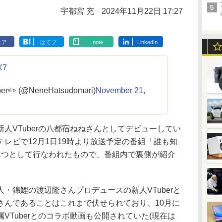
宇都宮 充
2024年11月22日 17:27
ェア
はてブ
note
LinkedIn
X7
 (@NeneHatsudomari)
November 21,
VTuberの八都宿ねねさんとしてデビューしてい
レビで12月1日19時より放送予定の番組「誰も知
1つとして行なわれたもので、番組内で裏側が紹介
錦鯉の渡辺隆さんプロデュースの新人VTuberと
さんであることはこれまで伏せられており、10月に
VTuberとのコラボ動画も公開されていた(現在は