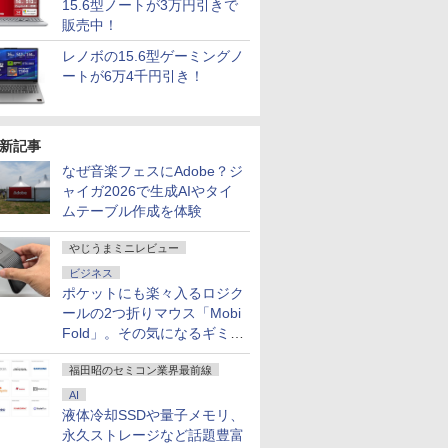
15.6型ノートが3万円引きで
販売中！
レノボの15.6型ゲーミングノ
ートが6万4千円引き！
新記事
なぜ音楽フェスにAdobe？ジ
ャイガ2026で生成AIやタイ
ムテーブル作成を体験
やじうまミニレビュー
ビジネス
ポケットにも楽々入るロジク
ールの2つ折りマウス「Mobi
Fold」。その気になるギミッ
クとは？
福田昭のセミコン業界最前線
AI
液体冷却SSDや量子メモリ、
永久ストレージなど話題豊富