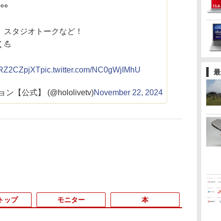
👀
、スタジオトークなど！
💪
o/xRZ2CZpjXT
pic.twitter.com/NC0gWjIMhU
最
公式】 (@hololivetv)
November 22, 2024
トップ
モニター
本