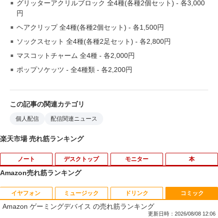
グリッターアクリルブロック 全4種(各種2個セット) ‐ 各3,000
円
ヘアクリップ 全4種(各種2個セット) ‐ 各1,500円
ソックスセット 全4種(各種2足セット) ‐ 各2,800円
マスコットチャーム 全4種 ‐ 各2,000円
ポップソケッツ ‐ 全4種類 ‐ 各2,200円
この記事の関連カテゴリ
個人配信
配信関連ニュース
楽天市場 売れ筋ランキング
ノート
デスクトップ
モニター
本
Amazon売れ筋ランキング
イヤフォン
ミュージック
ドリンク
コミック
中古パソコン | Dell | Latitude 3590 | Wi
【★最大100%ポイント】おまかせ 中古
【おまかせ】モニター 23インチ 1920x1
オレンジページ 2026 10/17号増刊＜グレ
1
1
1
1
Amazon ゲーミングデバイス の売れ筋ランキング
ndows11 | ノートPC | 一年保証 | 第8世
パソコン Windows XP Celeron or Core
080 フルHD HDMI PCモニター 中古ディ
ー＞ [雑誌]
代 | Core i5 8250U 1.6(〜最大3.4)GHz |
2 メモリ 4GB HDD 250GB DVDドライブ
スプレイ
更新日時：2026/08/08 12:06