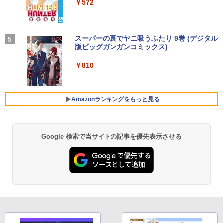
るーとゅーす コードレス ENCノイズキャン
art Basic)
￥572
DSパネル 23.8型ワイド液晶 ブラック 24
￥825
セリング 自動ペアリング Type-C充電 マイク
【中古】Dospara◆デスクトップPC/Cor
インチ相当 PCモニター LCD-A241DB L
4
付き 防水 タッチ式音量調整 スポーツ/通勤/通
￥1,625
e i5/16GB/2019年/HB//【パソコン】
CDA241DB 【NE直】
学/WEB会議(ホワイト)
【★最大100%ポイント】富士通 LIFEBO
4
OK U938/第7世代 Core i5/メモリ:4GB/8
BUGS LIFE
スーパーの裏でヤニ吸うふたり 9巻 (デジタル
￥22,660
￥12,720
【3千円以上送料無料】新装版 沈黙の艦
5
￥1,964
GB/12GB/SSD:128GB/256GB/512GB/1
版ビッグガンガンコミックス)
コカ・コーラ やかんの麦茶 from 爽健美茶 ラ
隊 全16巻セット
TB/Wi-fi/Bluetooth/13.3型 フルHD/カメ
ベルレス 650mlPET×24本
￥250
ラ/Office/HDMI/USB-C/USB3.0/パソコン
￥810
￥22,660
中古PC 中古ノートパソコン Windows11
Xiaomi シャオミ REDMI Buds 8 Lite ワイヤ
￥2,009
モニター 21.5インチ 黒 白 100Hz ゲーミ
5
レスイヤホン Bluetooth 5.4 ノイズキャンセ
hp Z420 Workstation Xeon E5-1660 3.
ングモニター【1ms応答 2mmベゼルレ
5
リング ANC 36時間再生
￥16,800
3GHz 16GB 128GB(SSD)+500GB(HDD)
ス】pcモニター 1920*1080 FHD パソコ
Amazonランキングをもっと見る
Quadro K600 DVD+-RW Windows7 Pro
ン モニター VA非光沢 4000:1 HDMI 角度
64bit 難有 【中古】【20260325】
￥3,480
調整 VESA Freesync スピーカー内蔵 kk
smart 最強配送 HG-215
【全商品10%OFF+P5倍】HP 250 G7 第
￥24,000
5
8世代 Core i5 Windows11 Pro メモリ 8
￥12,399
Google 検索で当サイトの記事を優先表示させる
GB 16GB SSD 256GB 512GB 15型 テン
キー WEBカメラ DVDマルチ HDMI USB
3.1WPS Office 2 中古ノートPC 中古パ
ソコン ノートPC 中古ノートパソコン
￥26,400