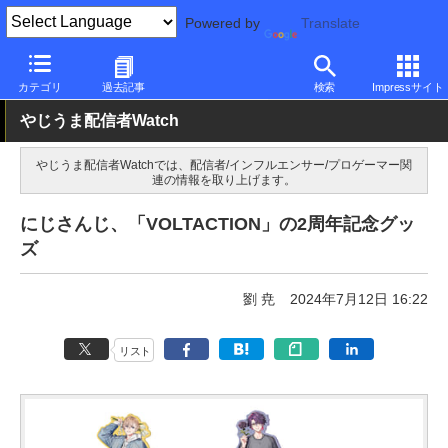
Powered by
Translate
PC Watch
市場
サービス
その他
カテゴリ
過去記事
検索
Impressサイト
やじうま配信者Watch
やじうま配信者Watchでは、配信者/インフルエンサー/プロゲーマー関
連の情報を取り上げます。
にじさんじ、「VOLTACTION」の2周年記念グッ
ズ
劉 尭
2024年7月12日 16:22
リスト