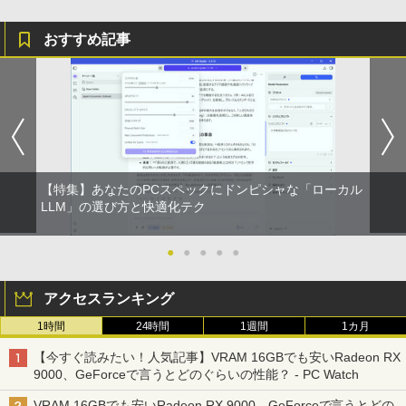
おすすめ記事
【特集】あなたのPCスペックにドンピシャな「ローカル
LLM」の選び方と快適化テク
●
●
●
●
●
アクセスランキング
1時間
24時間
1週間
1カ月
【今すぐ読みたい！人気記事】VRAM 16GBでも安いRadeon RX
9000、GeForceで言うとどのぐらいの性能？ - PC Watch
VRAM 16GBでも安いRadeon RX 9000、GeForceで言うとどの