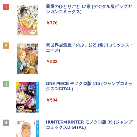
MEM:8GB | SSD:256GB(新品) | 光学ド
搭載 リフレッシュPC デスクトップ 中古
￥1,689
Anker Soundcore P40i オフホワイト
BRUCE WAYNE feat. Flo Milli, ATL Jacob
by Amazon 天然水 ラベルレス 500ml ×24本
薬屋のひとりごと 17巻 (デジタル版ビッグガ
ライブ:非搭載 | 無線LAN:あり | Webカ
安心保証 初期設定不要
￥6,600
[Explicit]
富士山の天然水 バナジウム含有 水 ミネラル
ンガンコミックス)
メラ内蔵 | テンキー | Win11Pro64Bit | A
ウォーター ペットボトル 静岡県産 500ミリリ
￥7,990
Cアダプター付属
￥9,980
ットル (Smart Basic)
￥250
￥770
￥18,000
送料無料【中古】剣客商売 1〜54巻 まで
【500円クーポン＋ポイント最大31.5%還
2
2
￥1,380
の全巻セット SPコミックス 大島やすい
元！】モバイルモニター 15.6 インチ FH
ち リイド社（青年コミック）
【中古】純正ATI Apple Radeon HD 577
D 1920×1080 1080P Fast IPS パネル 非
2
Anker Soundcore P31i ブラック
BRUCE WAYNE feat. Flo Milli, ATL Jacob
異世界居酒屋「のぶ」(22) (角川コミックス・
0 1GB ビデオカード Mac Pro デスクト
光沢 1000:1 高コントラスト 超軽量 600
[Explicit]
エース)
【Amazon.co.jp限定】 い・ろ・は・す 2L P
【中古】 マウスコンピューター m-Book
ップ 102C0160200
g スピーカー内蔵 Type-C/HDMI 接続 PS
￥22,000
2
ET ラベルレス ×8本
￥5,990
SSD搭載 Core i5 7200U Windows11 Ho
5/Switch/PC/スマホ対応
￥250
￥832
me Wi-Fi 長期保証 [95023]
￥15,007
￥1,112
￥8,490
￥18,600
【特典】GIANNA HOMMES ISSUE05 co
3
ver 山中柔太朗(B4サイズ両面ピンナッ
Anker Soundcore Liberty 5 ミッドナイトブ
On My Road (Stadium ver.)
ONE PIECE モノクロ版 115 (ジャンプコミッ
プ)
Windows11 中古パソコン EPSON エプ
3
ラック
クスDIGITAL)
by Amazon 天然水ラベルレス 2L×9本
ソン Endeavor ST20E Celeron N3160
アイ・オー・データ機器 ワイド液晶ディ
3
￥250
【超軽量2in1 タッチパネル】中古 ノー
メモリ8GB HDD500GB 18.5インチ ディ
スプレイ 23.8型/LCD-A241DB
￥2,200
3
￥14,990
￥594
￥1,117
トパソコン TOSHIBA 型落ち dynabook
スプレイ マウス キーボード WPS Office
VC72 第7世代 Core i5 メモリ8GB SSD2
付き オフィス デスクトップ 90日保証
￥12,370
56GB 12.5型フルHD Windows11 MS Of
【中古】
fice付き 軽量 持ち運び便利 WiFi Blueto
転生したら第七王子だったので、気まま
4
oth Type-C USB3.0 安心保証
【2026年アップグレード版】AOKIMI ワイヤ
On My Road (Stadium ver.)
HUNTER×HUNTER モノクロ版 39 (ジャンプ
￥17,600
に魔術を極めます（24） 【電子書籍】[
レスイヤホン bluetooth イヤホン V12 小型
コミックスDIGITAL)
by Amazon 炭酸水 ラベルレス 500ml ×24本
石沢庸介 ]
【当日発送】I-O DATA アイ・オー・デー
4
軽量 ブルートゥースHi-Fi 最大36時間再生 ぶ
強炭酸水 ペットボトル 500ミリリットル (Sm
￥20,800
￥250
タ 5年保証 3辺フレームレス&広視野角A